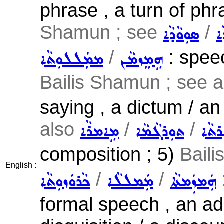
phrase , a turn of phr
Shamun ; see
/
ܐ
ܣܘܼܘܵܕܵܐ
/
: speec
ܗܹܡܸܙܡܵܢ
ܡܡܲܠܠܘܼܬܵܐ
Bailis Shamun ; see 
saying , a dictum / an
also
/
/
ܪܬܵܐ
ܬܘܼܪܓܵܡܵܐ
ܡܹܐܡܪܵܐ
composition ; 5)
Bail
English :
/
/
ܗܲܡܙܲܡܬܵܐ
ܡܲܡܠܠܵܐ
ܟܵܪܘܿܙܘܼܬܵܐ
formal speech , an add