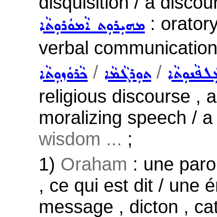
disquisition / a discou
: oratory
ܡܗܝܼܪܘܼܬ ܐܵܡܘܿܪܘܼܬܵܐ
verbal communication
/
/
ܠܦܵܢܘܼܬܵܐ
ܬܘܼܪܓܵܡܵܐ
ܟܵܪܘܿܙܘܼܬܵܐ
religious discourse , 
moralizing speech / a
wisdom ...
;
1)
Oraham
: une parol
, ce qui est dit / une 
message , dicton , ca