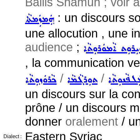
Bailis Shamun ; voir 
: un discours sol
ܗܲܡܙܲܡܬܵܐ
une allocution , une i
audience
;
ܪܘܼܬ ܐܵܡܘܿܪܘܼܬܵܐ
, la communication ve
/
/
ܠܦܵܢܘܼܬܵܐ
ܬܘܼܪܓܵܡܵܐ
ܟܵܪܘܿܙܘܼܬܵܐ
un discours sur la con
prône / un discours m
donner
oralement
/ u
Eastern Syriac
Dialect :