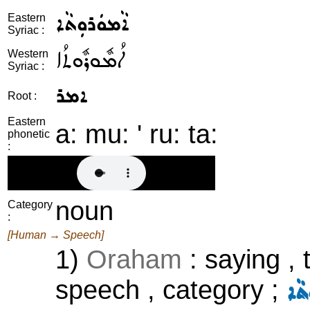
ܐܵܡܘܿܪܘܼܬܵܐ
Eastern
Syriac :
ܐܳܡܽܘܪܽܘܬܳܐ
Western
Syriac :
ܐܡܪ
Root :
Eastern
a: mu: ' ru: ta:
phonetic
:
noun
Category
:
[Human → Speech]
1)
Oraham
: saying , 
speech , category ;
ܬܵܐ