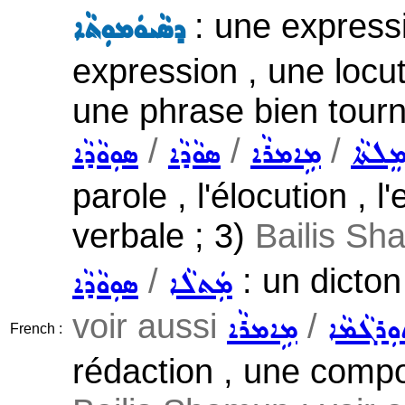
: une expressi
ܕܣܵܝܘܿܡܘܼܬܵܐ
expression , une locu
une phrase bien tourn
/
/
/
ܸܠܬܵܐ
ܡܹܐܡܪܵܐ
ܣܘܵܕܵܐ
ܣܘܼܘܵܕܵܐ
parole , l'élocution , 
verbale ; 3)
Bailis Sh
/
: un dicton
ܡܲܬܠܵܐ
ܣܘܼܘܵܕܵܐ
voir aussi
/
ܼܪܓܵܡܵܐ
ܡܹܐܡܪܵܐ
French :
rédaction , une composi