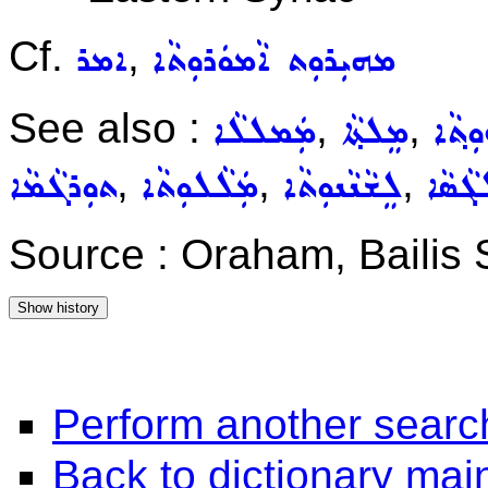
Cf.
,
ܡܗܝܼܪܘܼܬ ܐܵܡܘܿܪܘܼܬܵܐ
ܐܡܪ
See also :
,
,
ܼܬ݂ܵܐ
ܡܸܠܬ݂ܵܐ
ܡܲܡܠܠܵܐ
,
,
,
ܓܵܣܵܐ
ܠܸܫܵܢܵܢܘܼܬܵܐ
ܡܲܠܵܠܘܼܬܵܐ
ܬܘܼܪܓܵܡܵܐ
Source : Oraham, Bailis
Perform another searc
Back to dictionary ma