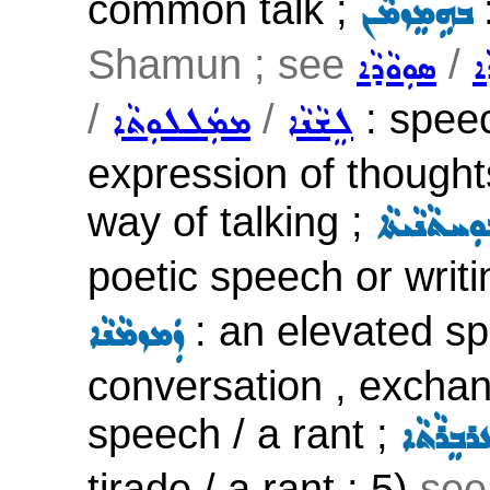
common talk ;
ܒܗܹܡܸܙܡܵܢ
Shamun ; see
/
ܐ
ܣܘܼܘܵܕܵܐ
/
/
: speec
ܠܸܫܵܢܵܐ
ܡܡܲܠܠܘܼܬܵܐ
expression of thought
way of talking ;
ܚܬܵܢܵܝܬܵܐ
poetic speech or writi
: an elevated sp
ܙܲܡܙܡܵܢܵܐ
conversation , exchang
speech / a rant ;
ܪܒܸܪܵܬܵܐ
tirade / a rant ; 5)
see