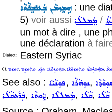
: une diat
ܗܹܡܸܙܡܵܢ ܒܲܥܪܒܸܪܵܬܵܐ
5)
voir aussi
/
ܵܐ
ܡܲܡܠܠܵܐ
un mot à dire , une ph
une déclaration
à faire
Eastern Syriac
Dialect :
ܬܵܐ
ܡܗܲܡܙܲܡܬܵܐ
ܡܗܲܡܙܡܵܢܵܐ
ܡܗܲܡܙܸܡܵܢܵܐ ܬܪܹܝ
ܡܗܲܡܙܸܡ
ܗܡܙܡ
Cf.
,
,
,
,
,
See also :
,
,
ܘܼܘܵܕܵܐ
ܢܘܼܗܵܪܵܐ
ܦܘܼܢܵܝܵܐ
,
,
,
,
ܩܵܠܵܐ
ܩܵܠܵܐ
ܡܲܡܠܠܵܐ
ܨܵܘܬܵܐ
ܒܲܪ݇ܬܩܵܠܵܐ
Source : Oraham, Maclea