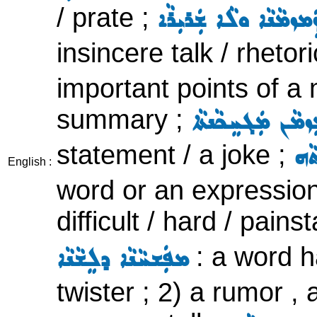
/ prate ;
ܡܙܡܵܢܵܐ ܘܠܵܐ ܫܲܪܝܼܪܵܐ
insincere talk / rhetori
important points of a
summary ;
ܙܡܵܢ ܡܲܓܚܸܟܵܢܬܵܐ
statement / a joke ;
ܵܗ
English :
word or an expression
difficult / hard / pain
: a word ha
ܡܦܲܫܚܵܢܵܐ ܕܠܸܫܵܢܵܐ
twister ; 2) a rumor , 