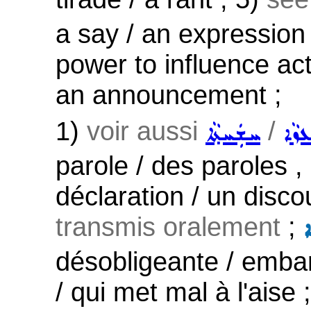
a say / an expression o
power to influence act
an announcement ;
1)
voir aussi
/
ܙܵܐ
ܚܫܲܚܬ݂ܵܐ
parole / des paroles ,
déclaration / un disc
transmis oralement
;
ܐ
désobligeante / emba
/ qui met mal à l'aise 