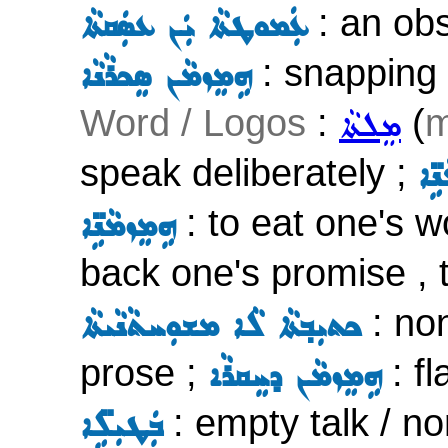
: an obs
ܥܲܡܘܛܬܵܐ ܝܲܢ ܥܣܲܩܬܵܐ
: snapping 
ܗܹܡܸܙܡܵܢ ܣܸܟܪܵܢܵܐ
Word / Logos
:
(
m
ܡܸܠܬܵܐ
speak deliberately ;
ܹ̈ܐ
: to eat one's wo
ܗܹܡܸܙܡܵܢܹ̈ܐ
back one's promise , 
: non
ܟܬܝܼܒ݂ܬܵܐ ܠܵܐ ܡܫܘܼܚܬܵܢܵܝܬܵܐ
prose ;
: fl
ܗܹܡܸܙܡܵܢ ܕܚܸܩܪܵܐ
: empty talk / n
ܒܲܛܝܼܠܹ̈ܐ