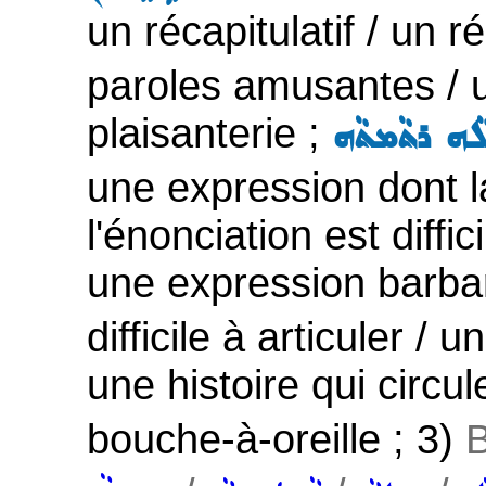
un récapitulatif / un 
paroles amusantes / un
plaisanterie ;
ܼܠܵܗ ܪܬܵܡܬܵܗ
une expression dont la
l'énonciation est diffi
une expression barba
difficile à articuler /
une histoire qui circul
bouche-à-oreille ; 3)
B