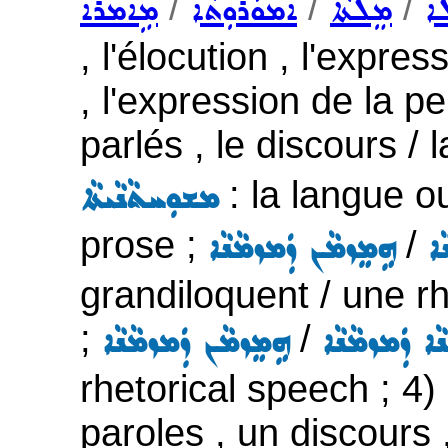
/
/
/
ܐ
ܡܸܠܬܵܐ
ܐܵܡܘܿܪܘܼܬܵܐ
ܡܹܐܡܪܵܐ
, l'élocution , l'expr
, l'expression de la
parlés , le discours / 
: la langue ou
ܡܫܘܼܚܬܵܢܵܝܬܵܐ
prose ;
/
ܵܐ
ܗܹܡܸܙܡܵܢ ܙܲܡܙܡܵܢܵܐ
grandiloquent / une r
;
/
ܢܵܐ ܙܲܡܙܡܵܢܵܐ
ܗܹܡܸܙܡܵܢ ܙܲܡܙܡܵܢܵܐ
rhetorical speech ; 4)
paroles , un discours ,