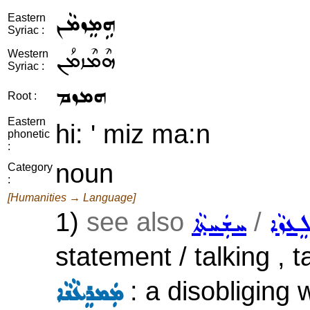
ܗܹܡܸܙܡܵܢ
Eastern
Syriac :
ܗܶܡܶܙܡܳܢ
Western
Syriac :
ܗܡܙܡ
Root :
Eastern
hi: ' miz ma:n
phonetic
:
noun
Category
:
[Humanities → Language]
1)
see also
/
ܸܥܙܵܐ
ܚܫܲܚܬ݂ܵܐ
statement / talking , 
: a disobliging 
ܡܲܡܪܸܥܵܢܵܐ