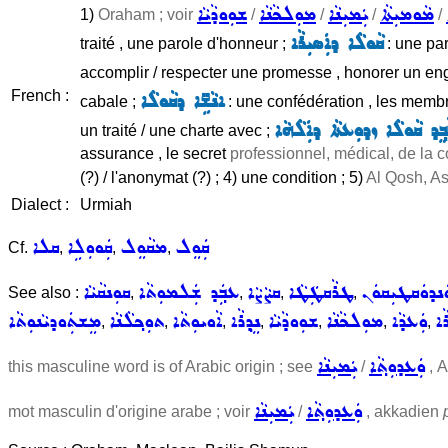
ܡܵܘܡܝܼܬܵܐ
ܝܲܡܝܼܢܵܐ
ܡܘܼܠܟܵܢܵܐ
ܫܘܼܘܕܵܝܵܐ
1)
Oraham ; voir
/
/
/
/
ܩܵܘܠܵܐ ܕܐܲܣܝܼܪܵܐ
traité , une parole d'honneur ;
: une pa
accomplir / respecter une promesse , honorer un e
French :
ܐܢܵܫܹ̈ܐ ܕܩܵܘܠܵܐ
cabale ;
: une confédération , les membr
ܒ݂ܸܕ ܩܵܘܠܵܐ ܙܕܘܼܥܬܵܐ ܕܐܲܠܵܗܵܐ
un traité / une charte avec ;
assurance , le secret
professionnel, médical, de la c
(?) / l'anonymat (?) ; 4) une condition ; 5)
Al Qosh, As
Dialect :
Urmiah
ܩܲܘܸܠ
ܡܩܵܘܸܠ
ܩܲܘܘܼܠܹܐ
ܩܠܐ
Cf.
,
,
,
ܢܕܘܿܩܛܝܼܩܘܿܢ
ܛܪܵܩܛܲܛܵܐ
ܩܨܵܨܵܐ
ܥܒ݂ܲܕ ܫܲܠܡܘܼܬܵܐ
ܩܘܼܢܩܵܝܵܐ
See also :
,
,
,
,
ܵܐ
ܘܲܥܕܵܐ
ܡܘܼܠܟܵܢܵܐ
ܫܘܼܘܕܵܝܵܐ
ܢܸܕ݂ܪܵܐ
ܐܵܘܝܘܼܬܵܐ
ܬܘܼܟ݂ܠܵܢܵܐ
ܡܸܫܬܲܘܕܝܵܢܘܼܬܵܐ
,
,
,
,
,
,
,
ܘܲܥܕܘܼܬ݂ܵܐ
ܝܲܡܝܼܢܵܐ
this masculine word is of Arabic origin ; see
/
, 
ܘܲܥܕܘܼܬ݂ܵܐ
ܝܲܡܝܼܢܵܐ
mot masculin d'origine arabe ; voir
/
, akkadien