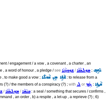
ent / engagement / a vow , a covenant , a charter , an
ܝܵܗܹܒ݂
ܡܘܼܠܟܵܢܵܐ
ܫܘܼܘܕܵܝܵܐ
le , a word of honour , a pledge /
see
/
;
ܫܵܪܹܐ ܡܸܢ ܩܵܘܠܵܐ
dge , to make good a vow ;
: to release from a
ܩܵܛܹܐ
ܥܲܡ
ܠ
ers (?) / the members of a conspiracy (?) ;
with
or
:
ܩܝܵܡܵܐ
ܡܘܼܠܟܵܢܵܐ
ܫܘ
/
/
: a seal / something that secures / confirms ,
mmand , an order , b) a respite , a let-up , a reprieve (?) ; 6)