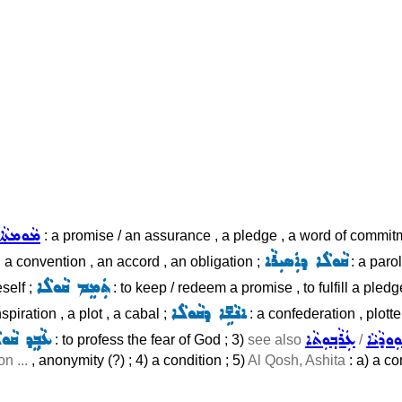
ܡܵܘܡܬܵܐ
: a promise / an assurance , a pledge , a word of commitm
ܩܵܘܠܵܐ ܕܐܲܣܝܼܪܵܐ
, a convention , an accord , an obligation ;
: a paro
ܬܲܡܸܡ ܩܵܘܠܵܐ
self ;
: to keep / redeem a promise , to fulfill a ple
ܐܢܵܫܹ̈ܐ ܕܩܵܘܠܵܐ
nspiration , a plot , a cabal ;
: a confederation , plott
ܼܘܕܵܝܵܐ
ܥܲܪܵܒ݂ܘܼܬܵܐ
ܥܵܒ݂ܸܕ ܩܵܘ
: to profess the fear of God ; 3)
see also
/
n ...
, anonymity (?) ; 4) a condition ; 5)
Al Qosh, Ashita
: a) a co