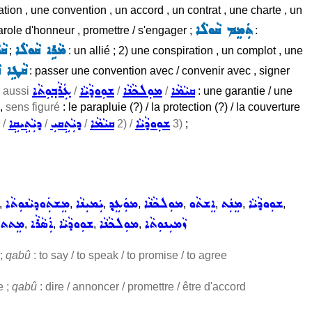
on , une convention , un accord , un contrat , une charte , un
ܬܲܡܸܡ ܩܵܘܠܵܐ
role d'honneur , promettre / s'engager ;
:
ܡܵܪܹܐ ܩܵܘܠܵܐ
ܩܵ
;
: un allié ; 2) une conspiration , un complot , une
ܩܵܛܹܐ ܩ
: passer une convention avec / convenir avec , signer
ܩܝܵܡܵܐ
ܡܘܼܠܟܵܢܵܐ
ܫܘܼܘܕܵܝܵܐ
ܥܲܪܵܒ݂ܘܼܬܵܐ
r aussi
/
/
/
: une garantie / une
 ,
sens figuré
: le parapluie (?) / la protection (?) / la couverture
ܫܘܼܘܕܵܝܵܐ
ܩܝܵܡܵܐ
ܕܝܼܵܬܹܩܝܼ
ܕܝܼܵܬܹܝܩܹܐ
/
/
/
2) /
3)
;
ܫܘܼܘܕܵܝܵܐ
ܡܸܢܲܬ
ܐܸܫܬܵܘ
ܡܘܼܠܟܵܢܵܐ
ܡܘܲܥܸܕ݂
ܝܲܡܝܼܢܵܐ
ܡܸܫܬܲܘܕܝܵܢܘܼܬܵܐ
,
,
,
,
,
,
,
,
ܙܵܡܝܼܢܘܼܬܵܐ
ܡܘܼܠܟܵܢܵܐ
ܫܘܼܘܕܵܝܵܐ
ܐܲܣܵܪܵܐ
ܡܸܬܬܚܝ
,
,
,
,
 ;
qabû
: to say / to speak / to promise / to agree
e ;
qabû
: dire / annoncer / promettre / être d'accord