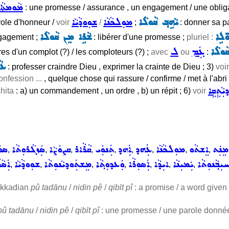
ܡܵܘܡܬܵܐ
: une promesse / assurance , un engagement / une obligati
ܝܵܗܹܒ݂ ܩܵܘܠܵܐ
ܡܘܼܠܟܵܢܵܐ
ܫܘܼܘܕܵܝܵܐ
role d'honneur /
voir
/
;
: donner sa pa
ܘ̈ܠܹܐ
ܫܵܪܹܐ ܡܸܢ ܩܵܘܠܵܐ
ngagement ;
: libérer d'une promesse ;
pluriel :
ܵܘܠܵܐ
ܥܲܡ
ܠ
es d'un complot (?) / les comploteurs (?) ;
avec
ou
:
ܥܵ
: professer craindre Dieu , exprimer la crainte de Dieu ; 3)
voi
onfession ...
, quelque chose qui rassure / confirme / met à l'abri
ܕܝܼܵܬܹܩܹܐ
hita
: a) un commandement , un ordre , b) un répit ; 6)
voir
ܡܸܢܲܬ
ܐܸܫܬܵܘ
ܡܘܼܠܟܵܢܵܐ
ܥܲܗܕ
ܐܲܗܕ
ܬܲܢܘܲܝ
ܩܵܪܵܐܪ
ܩܨܘܿܨܵܐ
ܣܲܙܓܵܪܘܼܬܵܐ
ܣܘܿ
,
,
,
,
,
,
,
,
,
ܼܒ݂ܵܢܘܼܬܵܐ
ܝܲܡܝܼܢܵܐ
ܐܝܼܕܵܐ
ܐܲܣܘܼܪܵܐ
ܘܲܥܕܘܼܬ݂ܵܐ
ܡܸܫܬܲܘܕܝܵܢܘܼܬܵܐ
ܫܘܼܘܕܵܝܵܐ
ܐܲܣܵܪ
,
,
,
,
,
,
,
Akkadian
pû tadānu
/
nidin pê
/
qibīt pî
: a promise / a word given
pû tadānu
/
nidin pê
/
qibīt pî
: une promesse / une parole donné