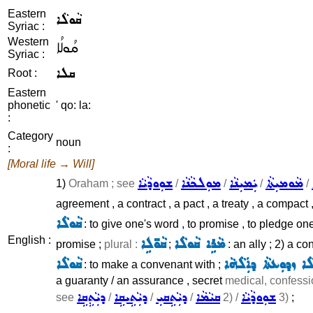
Eastern
ܩܵܘܠܵܐ
Syriac :
Western
ܩܳܘܠܳܐ
Syriac :
ܩܠܐ
Root :
Eastern
phonetic
' qo: la:
:
Category
noun
:
[Moral life → Will]
ܡܵܘܡܝܼܬܵܐ
ܝܲܡܝܼܢܵܐ
ܡܘܼܠܟܵܢܵܐ
ܫܘܼܘܕܵܝܵܐ
1)
Oraham ; see
/
/
/
/
agreement , a contract , a pact , a treaty , a compact 
ܩܵܘܠܵܐ
: to give one's word , to promise , to pledge one
English :
ܩܵܘ̈ܠܹܐ
ܡܵܪܹܐ ܩܵܘܠܵܐ
promise ;
plural :
;
: an ally ; 2) a co
ܠܵܐ ܙܕܘܼܥܬܵܐ ܕܐܲܠܵܗܵܐ
ܩܵܘܠܵܐ
: to make a convenant with ;
a guaranty / an assurance , secret
medical, confessio
ܫܘܼܘܕܵܝܵܐ
ܩܝܵܡܵܐ
ܕܝܼܵܬܹܩܝܼ
ܕܝܼܵܬܹܝܩܹܐ
ܕܝܼܵܬܹܩܹܐ
see
/
/
/
2) /
3)
;