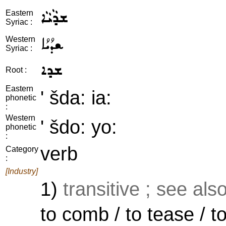
ܫܕܵܝܵܐ
Eastern
Syriac :
ܫܕܳܝܳܐ
Western
Syriac :
ܫܕܐ
Root :
Eastern
' šda: ia:
phonetic
:
Western
' šdo: yo:
phonetic
:
verb
Category
:
[Industry]
1)
transitive ; see als
to comb / to tease / t