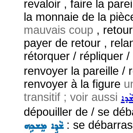
revaloir , faire la pare
la monnaie de la piè
mauvais coup
, retour
payer de retour , rel
rétorquer / répliquer /
renvoyer la pareille /
renvoyer à la figure
u
transitif ; voir aussi
ܵܕܐ
dépouiller de / se dé
: se débarras
ܫܵܕܹܐ ܡܸܫܟܹܗ