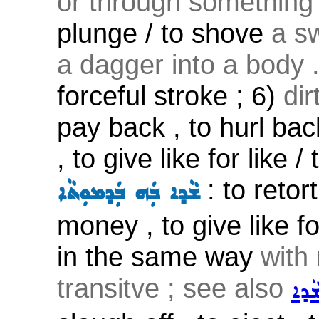
or through something
plunge / to shove
a s
a dagger into a body .
forceful stroke ; 6)
dir
pay back , to hurl ba
, to give like for like
: to retor
ܫܵܕܐ ܒܲܗ ܒܲܕܡܘܼܬܵܐ
money , to give like for 
in the same way
with 
transitve ; see also
ܵܕܐ