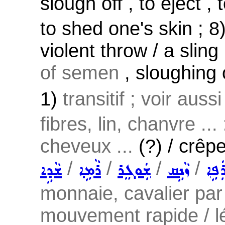
slough off , to eject , 
to shed one's skin ; 8
violent throw / a sling
of semen
, sloughing o
1)
transitif ; voir auss
fibres, lin, chanvre ...
cheveux ...
(?) / crêpe
/
/
/
/
ܲܦܹܐ
ܙܵܢܹܩ
ܫܲܘܓܸܪ
ܪܵܡܹܐ
ܫܵܕܹܐ
monnaie, cavalier par 
mouvement rapide / l