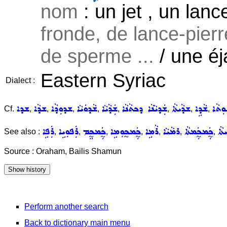
nom
: un jet , un lanc
fronde, de lance-pierre
de sperme ...
/ une éj
Eastern Syriac
Dialect :
ܘܼܬܵܐ
ܫܵܕܹܐ
ܫܕܵܝܬܵܐ
ܫܲܕܝܵܢܵܐ ܕܟܬܵܢܵܐ
ܫܲܕܵܝܵܐ
ܫܵܕܘܿܝܵܐ
ܫܕܘܼܕܵܐ
ܫܕܵܐ
ܫܕܐ
Cf.
,
,
,
,
,
,
,
,
ܝܬܵܐ
ܟ̰ܲܡܟ̰ܲܡܬܵܐ
ܪܡܵܝܵܐ
ܪܵܡܹܐ
ܟ̰ܲܡܟ̰ܘܼܡܹܐ
ܟ̰ܲܡܟ̰ܸܡ
ܪܲܦܘܼܝܹܐ
ܪܲܦܹܐ
See also :
,
,
,
,
,
,
,
Source : Oraham, Bailis Shamun
Perform another search
Back to dictionary main menu