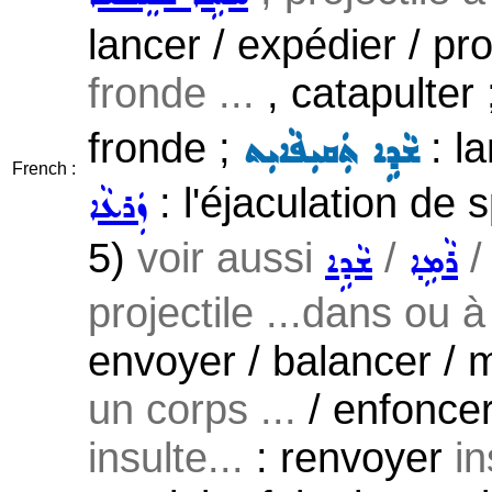
lancer / expédier / pr
fronde ...
, catapulter
fronde ;
: la
ܫܵܕܹܐ ܬܲܩܝܼܦܵܐܝܼܬ
French :
: l'éjaculation de
ܙܲܪܥܵܐ
5)
voir aussi
/
ܪܵܡܹܐ
ܫܵܕܹܐ
projectile ...dans ou 
envoyer / balancer / 
un corps ...
/ enfoncer
insulte...
: renvoyer
in