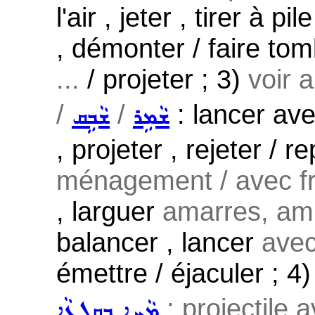
l'air , jeter , tirer à p
, démonter / faire to
...
/ projeter ; 3)
voir 
/
/
: lancer avec
ܫܵܡܹܪ
ܫܵܒܹܩ
, projeter , rejeter / 
ménagement / avec fro
, larguer
amarres, ami
balancer , lancer
avec
émettre / éjaculer ; 4
; projectile a
ܡܵܚܹܐ ܒܩܸܠܥܵܐ