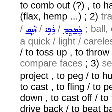
to comb out (?) , to h
(flax, hemp ...) ; 2)
tr
/
/
/
; ball,
ܟ̰ܲܡܟ̰ܸܡ
ܪܲܦܹܐ
ܙܵܢܹܩ
a quick / light / carele
/ to toss up , to throw 
compare faces
; 3)
se
project , to peg / to hur
to cast , to fling / to p
down , to cast off / to
drive back / to beat b