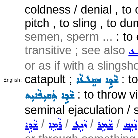
coldness / denial , to 
pitch , to sling , to d
semen, sperm ...
: to 
transitive ; see also
ܹܥ
or as if with a slingsho
catapult ;
: to
ܫܵܕܹܐ ܒܩܸܠܥܵܐ
English :
: to throw vio
ܫܵܕܹܐ ܬܲܩܝܼܦܵܐܝܼܬ
seminal ejaculation /
/
/
/
/
ܢܵܢܹܩ
ܫܵܡܹܪ
ܙܵܢܹܓ݂
ܪܵܡܹܐ
ܫܵܕܹܐ