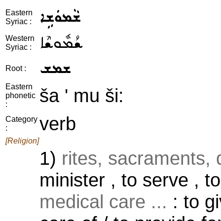
ܫܵܡܘܿܫܹܐ
Eastern
Syriac :
ܫܳܡܽܘܫܶܐ
Western
Syriac :
ܫܡܫ
Root :
Eastern
ša ' mu ši:
phonetic
:
verb
Category
:
[Religion]
1)
rites, sacraments, d
minister , to serve , t
medical care ...
: to gi