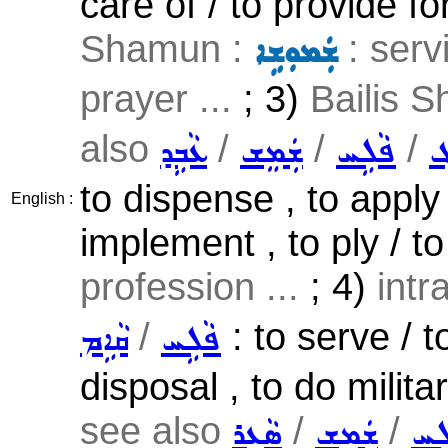
care of / to provide f
Shamun :
: servi
ܫܲܡܘܼܫܹܐ
prayer ...
; 3)
Bailis 
also
/
/
/
ܓ
ܦܵܠܹܚ
ܫܲܡܸܫ
ܥܵܒܹܕ
to dispense , to apply 
English :
implement , to ply / to
profession ...
; 4)
intr
/
: to serve / t
ܦܵܠܹܚ
ܩܵܐܹܡ
disposal , to do milita
see also
/
/
ܠܹܚ
ܫܲܡܸܫ
ܣܵܥܹܪ