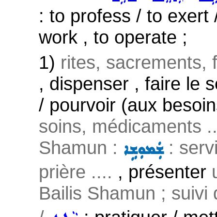
: to profess / to exert 
work , to operate ;
1)
rites, sacrements, f
, dispenser , faire le s
/ pourvoir (aux besoin
soins, médicaments ..
Shamun :
: servi
ܫܲܡܘܼܫܹܐ
prière ....
, présenter
Bailis Shamun ; suivi