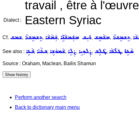
travail , être à l'œuvre
Eastern Syriac
Dialect :
ܵܐ
ܬܸܫܡܸܫܬܵܐ
ܡܫܵܡܸܫ
ܪܝܼܫ ܡܫܲܡܫܵܢܹ̈ܐ
ܫܲܡܵܫܵܐ
ܬܸܫܡܸܫܬܵܐ
ܫܡܫ
Cf.
,
,
,
,
,
,
ܣܵܥܹܪ
ܛܠܵܒܵܐ
ܛܵܠܹܒ
ܨܲܠܘܼܝܹܐ
ܨܲܠܹܐ
ܫܵܡܘܿܫܹܐ
ܒܥܵܝܵܐ
ܒܵܥܹܐ
See also :
,
,
,
,
,
,
,
Source : Oraham, Maclean, Bailis Shamun
Perform another search
Back to dictionary main menu