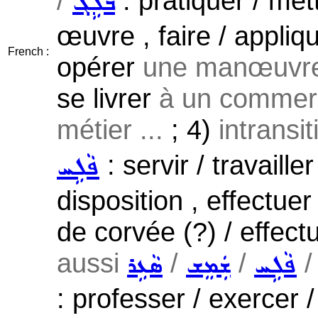
/
: pratiquer / met
ܒܵܠܹܓ
œuvre , faire / appliqu
French :
opérer
une manœuvre 
se livrer
à un commerce
métier ...
; 4)
intransit
: servir / travaill
ܦܵܠܹܚ
disposition , effectuer 
de corvée (?) / effect
aussi
/
/
ܦܵܠܹܚ
ܫܲܡܸܫ
ܣܵܥܹܪ
: professer / exercer / 