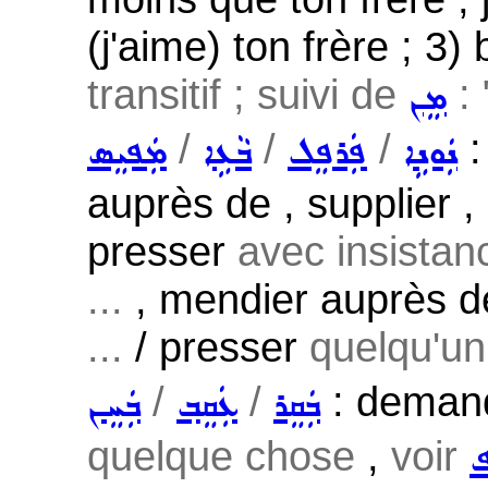
(j'aime) ton frère ; 3) 
transitif ; suivi de
: 
ܡܸܢ
/
/
/
:
ܢܲܘܢܹܐ
ܦܲܪܦܸܠ
ܒܵܥܹܐ
ܡܲܦܝܸܣ
auprès de , supplier
presser
avec insistan
...
, mendier auprès 
...
/ presser
quelqu'un 
/
/
: demande
ܒܲܩܸܪ
ܥܲܩܸܒ݂
ܒܲܚܸܢ
quelque chose
,
voir
ܦ