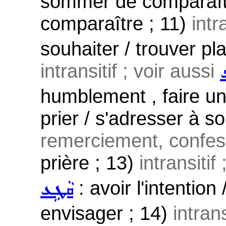
sommer de comparaîtr
comparaître ; 11)
intr
souhaiter / trouver pl
intransitif ; voir aussi
ܦ
humblement , faire u
prier / s'adresser à 
remerciement, confessi
prière ; 13)
intransitif
: avoir l'intentio
ܩܵܛܹܥ
envisager ; 14)
intrans