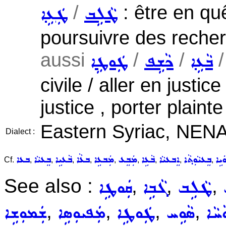
/
: être en quê
ܛܵܠܹܒ
ܛܲܥܹܐ
poursuivre des reche
aussi
/
/
ܒܵܥܹܐ
ܟܵܫܹܦ
ܛܲܘܛܹܐ
civile / aller en justi
justice , porter plainte
Eastern Syriac, NENA
Dialect :
ܝܹܐ
ܒܸܥܝܵܘܼܬ݂ܵܐ
ܐܸܒܥܝܵܐ
ܒܵܥܹܐ
ܡܲܒܸܥ
ܡܲܒܥܹܐ
ܒܥܵܐ
ܒܵܥܝܹܐ
ܒܸܥܝܵܐ
ܒܥܐ
Cf.
,
,
,
,
,
,
,
,
,
See also :
,
,
,
ܛܵܠܹܒ
ܓܵܒܹܐ
ܩܲܘܛܹܐ
,
,
,
,
ܚܵܐ
ܣܵܘܹܚ
ܛܲܘܛܹܐ
ܡܲܦܝܘܼܣܹܐ
ܫܲܡܘܼܫܹܐ