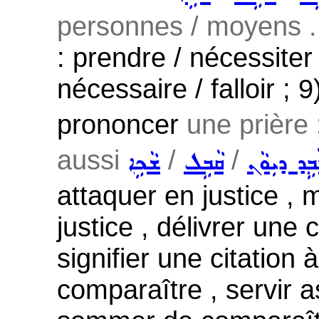
personnes / moyens ...
: prendre / nécessiter
nécessaire / falloir ; 
prononcer
une prière
aussi
/
/
ܒܹܕ ܕܝܼܘܵܢ
ܩܵܒܹܠ
ܫܵܟܹܐ
attaquer en justice , m
justice , délivrer une
signifier une citation 
comparaître , servir a