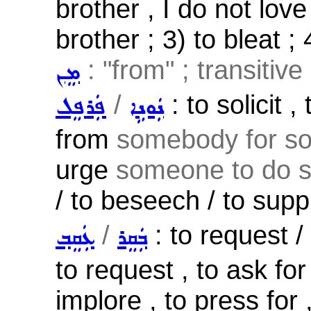
brother , I do not lov
brother ; 3) to bleat ;
: "from" ; transitive
ܡܸܢ
/
: to solicit 
ܢܲܘܢܹܐ
ܦܲܪܦܸܠ
from
somebody for s
urge
someone to do 
/ to beseech / to supp
/
: to request /
ܒܲܩܸܪ
ܥܲܩܸܒ݂
to request , to ask for 
implore , to press for 