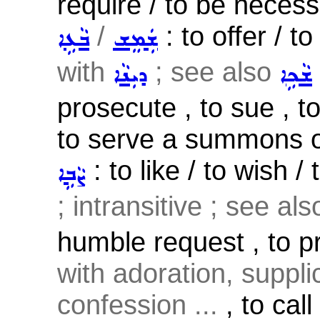
require / to be necess
/
: to offer / to
ܫܲܡܸܫ
ܒܵܥܹܐ
with
; see also
ܫܵܟܹܐ
ܕܝܼܢܵܐ
prosecute , to sue , 
to serve a summons o
: to like / to wish /
ܨܵܒܹܐ
; intransitive ; see al
humble request , to p
with adoration, suppli
confession ...
, to cal