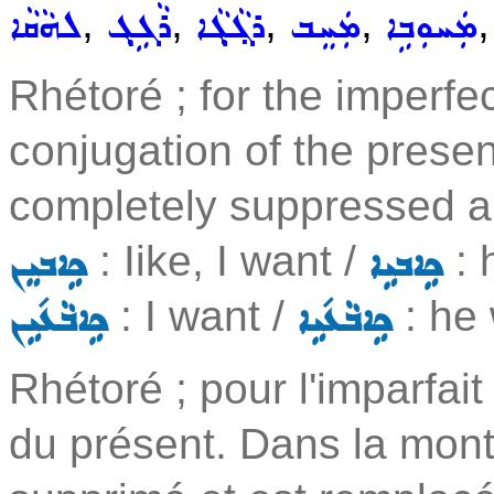
,
,
,
,
ܡܲܚܘܼܒܹܐ
ܡܲܚܸܒ
ܪܓ݂ܵܓ݂ܵܐ
ܪܵܓܹܓ݂
ܠܗܵܩܵܐ
Rhétoré ; for the imperfe
conjugation of the presen
completely suppressed 
: Iike, I want /
: 
ܟܹܐܒܝܹܐ
ܟܹܐܒܝܸܢ
: I want /
: he
ܟܹܐܒܵܥ݇ܝܹܐ
ܟܹܐܒܵܥ݇ܝܹܢ
Rhétoré ; pour l'imparfait
du présent. Dans la mon