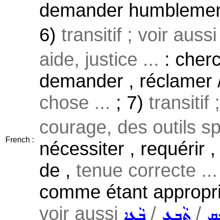
demander humblement 
6)
transitif ; voir auss
aide, justice ...
: cherch
demander , réclamer 
chose ...
; 7)
transitif 
courage, des outils sp
French :
nécessiter , requérir 
de ,
tenue correcte ...
comme étant appropri
voir aussi
/
/
ܹܩ
ܬܵܒܹܥ
ܒܵܥܹܐ