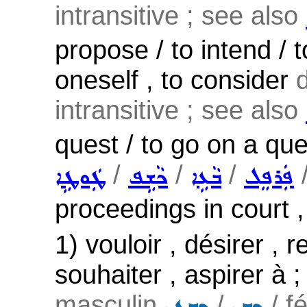
intransitive ; see also
propose / to intend / 
oneself , to consider
intransitive ; see also
quest / to go on a que
/
/
/
ܦܲܪܦܸܠ
ܒܵܥܹܐ
ܟܵܫܹܦ
ܛܲܘܛܹܐ
proceedings in court , 
1) vouloir , désirer ,
souhaiter , aspirer à 
masculin
/
/ f