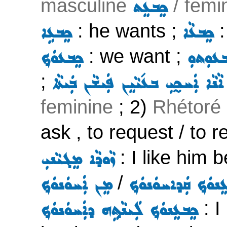
masculine
/ femi
ܟܸܒܥܸܬ
: he wants ;
:
ܟܸܒܥܵܐ
ܟܸܒܥܹܐ
: we want ;
ܒܥܘܼܬܘܼ
ܟܸܒܥܘܿܟ݂
;
ܐܵܢܵܐ ܐܲܚܟ̰ܝܼ ܒܥ݇ܝܵܝܸܢ ܦܲܝܫܵܢ ܒܲܝܬܵܐ
feminine
; 2)
Rhétoré
ask , to request / to r
: I like him 
ܙܵܘܕܵܐ ܡܸܓܝܵܢܝܼ
/
ܢܘܿܟ݂ ܩܲܕܐܚܘܿܢܘܿܟ݂
ܡܸܢ ܐܲܚܘܿܢܘܿܟ݂
: I
ܟܸܒܥܸܢܘܿܟ݂ ܠܲܝܢܵܬ݂ܹܗ ܕܐܲܚܘܿܢܘܿܟ݂