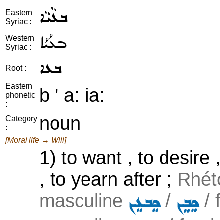
ܒܥܵܝܵܐ
Eastern
Syriac :
ܒܥܳܝܳܐ
Western
Syriac :
ܒܥܐ
Root :
Eastern
b ' a: ia:
phonetic
:
noun
Category
:
[Moral life → Will]
1) to want , to desire 
, to yearn after ;
Rhéto
masculine
/
/ 
ܟܸܒܸܢ
ܟܸܒܥܸܢ