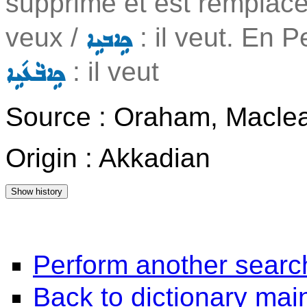
supprimé et est remplac
veux /
: il veut. En P
ܟܹܐܒܝܹܐ
: il veut
ܟܹܐܒܵܥ݇ܝܹܐ
Source : Oraham, Maclea
Origin : Akkadian
Perform another searc
Back to dictionary ma