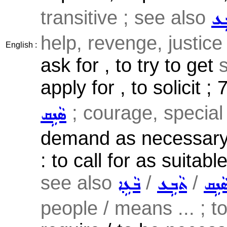
transitive ; see also
ܹܥ
help, revenge, justice 
English :
ask for , to try to get
apply for , to solicit ; 
; courage, special 
ܣܵܢܹܩ
demand as necessary 
: to call for as suitab
see also
/
/
ܵܢܹܩ
ܬܵܒܹܥ
ܒܵܥܹܐ
people / means ... ; to