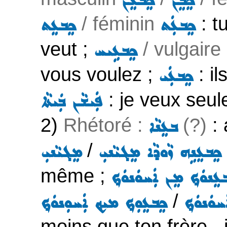
ܟܸܒܸܢ
ܟܸܒܥܸܢ
/ féminin
: t
ܟܸܒܥܲܬ
ܟܸܒܥܸܬ
veut ;
/ vulgaire
ܟܸܒܥܹܝܚ
vous voulez ;
: il
ܟܸܒܥܲܝ
: je veux seu
ܦܲܝܫܵܢ ܒܲܝܬܵܐ
2)
Rhétoré :
(?)
: 
ܒܥܸܢܵܐ
/
ܟܸܒܥܸܢܹܗ ܙܵܘܕܵܐ ܡܸܓܝܵܢܝܼ
ܡܸܓܝܵܢܝܼ
même ;
ܸܢܘܿܟ݂ ܡܸܢ ܐܲܚܘܿܢܘܿܟ݂
/
ܚܘܿܢܘܿܟ݂
ܟܸܒܥܸܘܼܟ݂ ܡܝܟ݂ ܐܲܚܘܼܢܘܿܟ݂
moins que ton frère , 