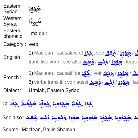
Eastern
ܡܲܓ̰ܪܹܐ
Syriac :
Western
ܡܰܓ̰ܪܶܐ
Syriac :
Eastern
' ma djri:
phonetic :
Category :
verb
ܠ
ܡܲܪܕܹܐ
ܬܲܦܸܦ
ܓ̰ܵܪܹܐ
1)
Maclean ; causative of
; see
/
/
English :
ܡܲܪܕܹܐ
ܙܲܠܸܚ
ܕܲܡܸܥ
transitive verb ; see also
/
/
; tears
ܸܠ
ܡܲܪܕܹܐ
ܬܲܦܸܦ
ܓ̰ܵܪܹܐ
1)
Maclean ; causatif de
; voir
/
/
French :
ܡܲܪܕܹܐ
ܙܲܠܸܚ
ܕܲܡܸܥ
3)
verbe transitif ; voir aussi
/
/
; l
Dialect :
Urmiah, Eastern Syriac
ܓ̰ܵܪܹܐ
ܓ̰ܪܵܝܵܐ
ܡܲܓ̰ܪܘܼܝܹܐ
ܓ̰ܘܼܪܹ̈ܐ
ܡܲܓ̰ܪܵܝܬܵܐ
ܓ̰ܪܵܐ
Cf.
,
,
,
,
,
ܸܥ
ܡܲܓ̰ܪܘܼܝܹܐ
ܡܲܓ̰ܪܹܐ
ܡܲܪܕܘܼܝܹܐ
ܡܲܪܕܹܐ
ܙܲܠܘܼܚܹܐ
ܙܲܠܸܚ
ܫܲܦܸܥ
See also :
,
,
,
,
,
,
,
Source : Maclean, Bailis Shamun