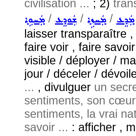
civilisation ...
; 2)
trans
/
/
/
ܡܲܕܸܥ
ܡܲܚܙܹܐ
ܫܲܘܕܸܥ
ܡܲܚܘܹܐ
laisser transparaître ,
faire voir , faire savoi
visible / déployer / m
jour / déceler / dévoil
...
, divulguer
un secre
sentiments, son cœur 
sentiments, la vrai na
savoir ...
: afficher , 