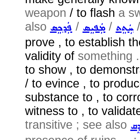
weapon
/ to flash
a sw
also
/
/
ܚܲܬܸܬ
ܡܲܦܝܸܣ
ܦܲܕܟܸܣ
prove , to establish th
validity of
something .
to show , to demonstra
/ to evince , to produc
substance to , to corr
witness to , to validat
transitive ; see also
ܕܸܩ