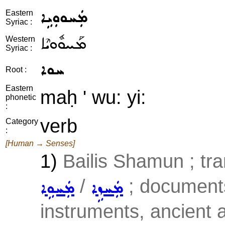
ܡܲܚܘܘܼܝܹܐ
Eastern
Syriac :
ܡܰܚܘܽܘܝܶܐ
Western
Syriac :
ܚܘܐ
Root :
Eastern
maḥ ' wu: yi:
phonetic
:
verb
Category
:
[Human → Senses]
1)
Bailis Shamun ; tra
/
; documents
ܡܲܚܙܹܐ
ܡܲܚܘܹܐ
instruments, ancient ar