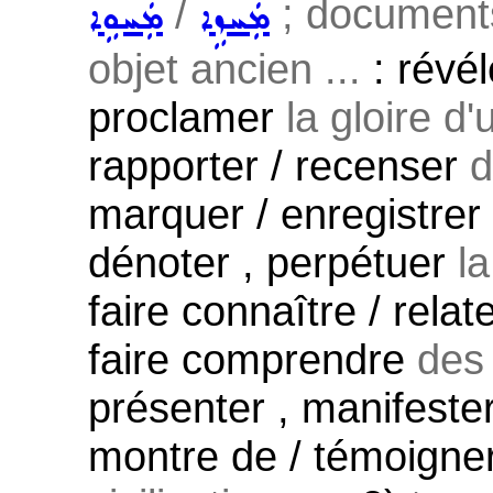
/
; documents
ܡܲܚܙܹܐ
ܡܲܚܘܹܐ
objet ancien ...
: révél
proclamer
la gloire d'u
rapporter / recenser
d
marquer / enregistrer
dénoter , perpétuer
l
faire connaître / relate
faire comprendre
des 
présenter , manifester 
montre de / témoigne