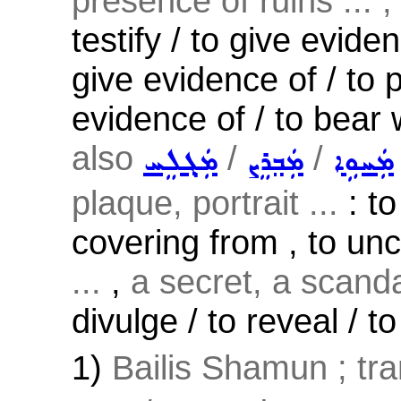
presence of ruins ... ;
testify / to give eviden
give evidence of / to 
evidence of / to bear 
also
/
/
ܡܲܚܘܹܐ
ܡܲܒ݂ܪܸܨ
ܡܲܓ݂ܠܸܚ
plaque, portrait ...
: to
covering from , to un
...
,
a secret, a scandal
divulge / to reveal / to
1)
Bailis Shamun ; tran