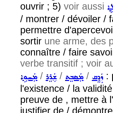
ouvrir ; 5)
voir aussi
ܹܐ
/ montrer / dévoiler / 
permettre d'apercevoir 
sortir
une arme, des pa
connaître / faire savoir
verbe transitif ; voir 
/
/
/
: 
ܙܲܕܸܩ
ܡܲܣܒܸܬ
ܫܲܪܸܪ
ܡܲܚܘܹܐ
l'existence / la validit
preuve de , mettre à l
justifier de / démontre