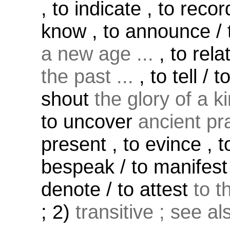
, to indicate , to recor
know , to announce / t
a new age ...
, to rela
the past ...
, to tell / 
shout
the glory of a ki
to uncover
ancient pra
present , to evince , 
bespeak / to manifest /
denote / to attest
to t
; 2)
transitive ; see a