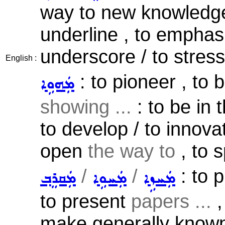
way to new knowledge 
underline , to emphasiz
underscore / to stress
English :
: to pioneer , to b
ܡܲܗܘܹܐ
showing ...
: to be in 
to develop / to innovat
open
the way to
, to 
/
/
: to p
ܡܲܚܙܹܐ
ܡܲܚܘܹܐ
ܡܲܩܪܸܒ݂
to present
papers ...
,
make generally known 