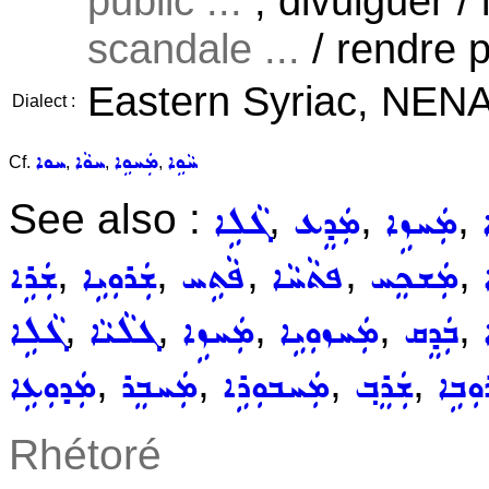
public ...
, divulguer / 
scandale ...
/ rendre p
Eastern Syriac, NENA
Dialect :
ܚܵܘܹܐ
ܡܲܚܘܹܐ
ܚܘܵܐ
ܚܘܐ
Cf.
,
,
,
See also :
,
,
,
ܡܲܚܙܹܐ
ܡܲܕܸܥ
ܓܵܠܹܐ
,
,
,
,
,
ܡܲܫܟܸܚ
ܦܬܵܚܵܐ
ܦܵܬܹܚ
ܫܲܪܘܼܝܹܐ
ܫܲܪܹܐ
,
,
,
,
,
ܒܲܕܸܩ
ܡܲܚܙܘܼܝܹܐ
ܡܲܚܙܹܐ
ܓܠܵܝܵܐ
ܓܵܠܹܐ
,
,
,
,
ܘܼܒܹܐ
ܫܲܪܸܒ݂
ܡܲܚܒܘܼܪܹܐ
ܡܲܚܒܸܪ
ܡܲܕܘܼܥܹܐ
Rhétoré