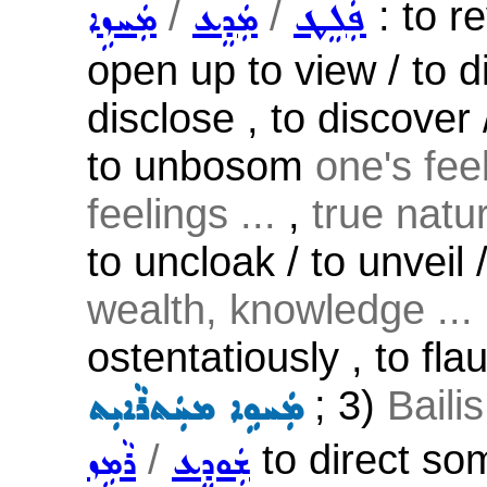
/
/
: to r
ܦܲܠܸܛ
ܡܲܕܸܥ
ܡܲܚܙܹܐ
open up to view / to 
disclose , to discover / 
to unbosom
one's feel
feelings ...
,
true natu
to uncloak / to unveil
wealth, knowledge ...
ostentatiously , to fla
; 3)
Baili
ܡܲܚܘܹܐ ܡܚܲܬܪܵܐܝܼܬ
/
to direct som
ܫܲܘܕܸܥ
ܪܵܡܹܙ