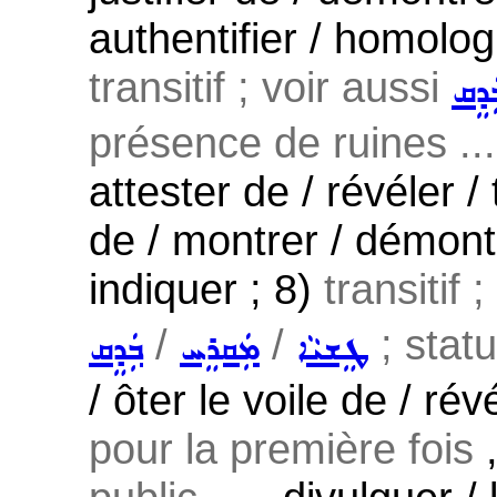
authentifier / homologu
transitif ; voir aussi
ܲܕܸܩ
présence de ruines ... 
attester de / révéler 
de / montrer / démont
indiquer ; 8)
transitif 
/
/
; statu
ܛܸܫܝܵܐ
ܡܲܩܪܸܚ
ܒܲܕܸܩ
/ ôter le voile de / ré
pour la première fois
,