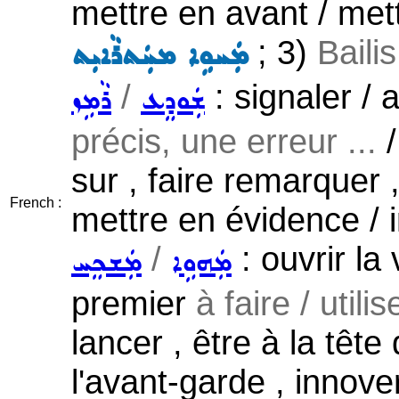
mettre en avant / met
; 3)
Baili
ܡܲܚܘܹܐ ܡܚܲܬܪܵܐܝܼܬ
/
: signaler / a
ܫܲܘܕܸܥ
ܪܵܡܹܙ
précis, une erreur ...
/
sur , faire remarquer 
French :
mettre en évidence / i
/
: ouvrir la 
ܡܲܗܘܹܐ
ܡܲܫܟܸܚ
premier
à faire / utili
lancer , être à la tête
l'avant-garde , innover