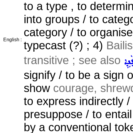
to a type , to determin
into groups / to catego
category / to organis
English :
typecast (?) ; 4)
Baili
transitive ; see also
ܢܹܐ
signify / to be a sign o
show
courage, shrewd
to express indirectly /
presuppose / to entail
by a conventional to