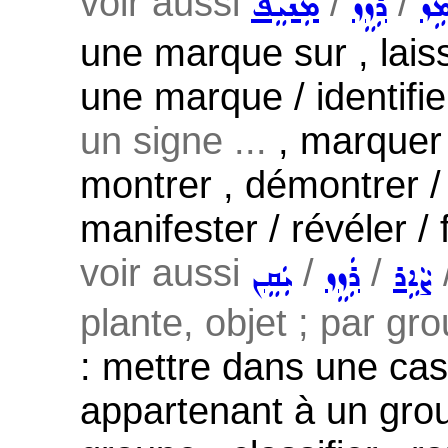
voir aussi
/
/
ܡܹܙ
ܪܲܙܸܙ
ܡܲܢܝܸܦ
une marque sur , laiss
une marque / identifie
un signe ...
, marquer a
montrer , démontrer / d
manifester / révéler / 
voir aussi
/
/
ܨܵܐܹܪ
ܪܲܙܸܙ
ܝܲܩܸܢ
plante, objet ; par gro
: mettre dans une cas
appartenant à un grou