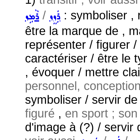
/
: symboliser , 
ܪܲܙܸܙ
ܪܵܡܹܙ
être la marque de , mar
représenter / figurer / 
caractériser / être le
, évoquer / mettre clai
personnel, conception d
symboliser / servir d
figuré
,
en sport ; son
d'image à (?) / servir