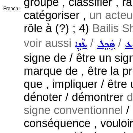
groupe , classifier , r
French :
catégoriser ,
un acteur
rôle à (?) ; 4)
Bailis S
voir aussi
/
/
ܸܥ
ܣܲܟܸܠ
ܥܵܢܹܐ
signe de / être un sig
marque de , être la pr
que , impliquer / être 
dénoter / démontrer
d
signe conventionnel
/ 
conséquence , vouloir 