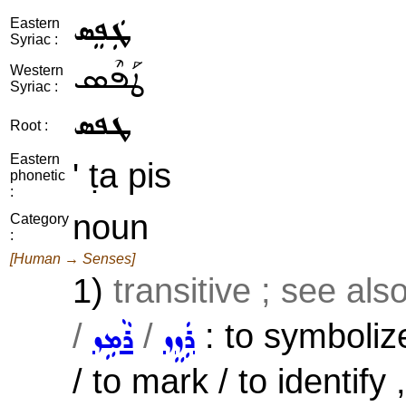
ܛܲܦܸܣ
Eastern
Syriac :
ܛܰܦܶܣ
Western
Syriac :
ܛܦܣ
Root :
Eastern
' ṭa pis
phonetic
:
noun
Category
:
[Human → Senses]
1)
transitive ; see als
/
/
: to symbolize
ܪܲܙܸܙ
ܪܵܡܹܙ
/ to mark / to identify 