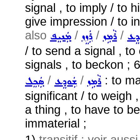
signal , to imply / to h
give impression / to i
also
/
/
/
ܕܸܥ
ܪܵܡܹܙ
ܪܲܙܸܙ
ܡܲܢܝܸܦ
/ to send a signal , 
signals , to beckon ; 
/
/
: to mat
ܪܵܡܹܙ
ܫܲܘܕܸܥ
ܣܲܟܸܠ
significant / to weigh
a thing , to have to b
immaterial ;
1)
transitif ; voir auss