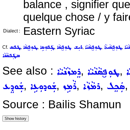
balance , signifier qu
quelque chose / y fai
Eastern Syriac
Dialect :
ܝܵܐ
ܛܘܼܦ̮ܣܵܝܬܵܐ
ܛܘܼܦ̮ܣܵܝܵܐ
ܪܝܼܫ ܛܘܼܦ̮ܣܵܐ
ܛܲܦܘܼܣܹܐ
ܛܘܼܦ̮ܣܵܐ
ܛܦܣ
Cf.
,
,
,
,
,
,
ܡܛܲܦܣܵܢܵܐ
See also :
,
,
ܐ
ܛܘܼܦ̮ܣܵܢܵܝܵܐ
ܪܸܡܙܵܢܵܝܵܐ
,
,
,
,
ܣܲܟܸܠ
ܪܡܵܙܵܐ
ܪܵܡܹܙ
ܫܲܘܕܘܼܥܹܐ
ܫܲܘܕܸܥ
Source : Bailis Shamun