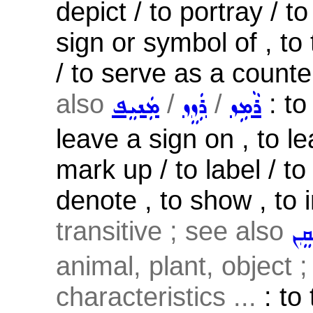
depict / to portray / to
sign or symbol of , to
/ to serve as a counte
also
/
/
: to
ܪܵܡܹܙ
ܪܲܙܸܙ
ܡܲܢܝܸܦ
leave a sign on , to le
mark up / to label / to 
denote , to show , to in
transitive ; see also
ܩܸܢ
animal, plant, object 
characteristics ...
: to 