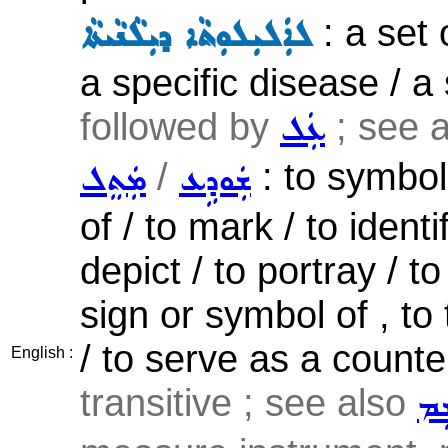
: a set 
ܠܐܲܠܝܼܠܘܼܬܵܐ ܕܝܼܠܵܢܵܝܬܵܐ
a specific disease / 
followed by
; see 
ܥܲܠ
/
: to symboli
ܫܲܘܕܹܥ
ܡܲܬܸܠ
of / to mark / to identi
depict / to portray / to
sign or symbol of , to
/ to serve as a counte
English :
transitive ; see also
ܹܡ