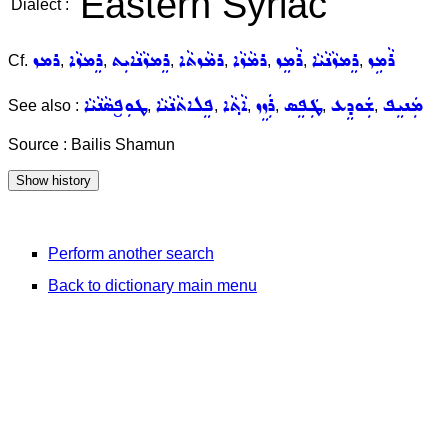
Eastern Syriac
Dialect :
ܪܵܡܹܙ
ܪܸܡܙܵܢܵܝܵܐ
ܪܵܡܸܙ
ܪܡܵܙܵܐ
ܪܡܵܙܬܵܐ
ܪܸܡܙܵܢܵܐܝܼܬ
ܪܸܡܙܵܐ
ܪܡܙ
Cf.
,
,
,
,
,
,
,
ܡܲܢܝܸܦ
ܫܲܘܕܸܥ
ܛܲܦܸܣ
ܪܲܙܸܙ
ܐܵܬ݂ܵܐ
ܦܸܠܐܬܵܢܵܝܵܐ
ܛܘܼܦ̮ܣܵܢܵܝܵܐ
See also :
,
,
,
,
,
,
Source : Bailis Shamun
Perform another search
Back to dictionary main menu