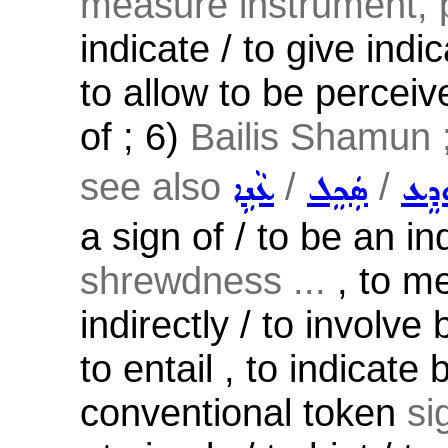
measure instrument, pa
indicate / to give indic
to allow to be percei
of ; 6)
Bailis Shamun 
see also
/
/
ܕܸܥ
ܣܲܟܸܠ
ܥܵܢܹܐ
a sign of / to be an in
shrewdness ...
, to me
indirectly / to involve
to entail , to indicate
conventional token
si