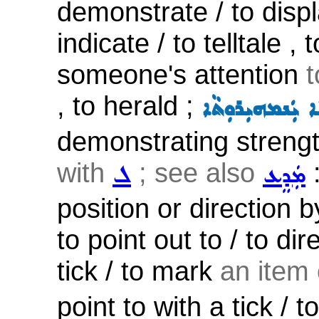
demonstrate / to disp
indicate / to telltale , 
someone's attention
t
, to herald ;
 ܝܲܢܡܗܝܼܪܘܼܬܵܐ
demonstrating strength 
with
; see also
:
ܡܲܕܸܥ
ܠ
position or direction b
to point out to / to dir
tick / to mark
an item o
point to with a tick / to