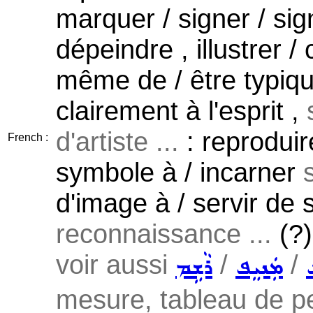
marquer / signer / sign
dépeindre , illustrer / 
même de / être typiqu
clairement à l'esprit ,
d'artiste ...
: reproduir
French :
symbole à / incarner
d'image à / servir de
reconnaissance ...
(?)
voir aussi
/
/
ܡܲܢܝܸܦ
ܪܵܫܹܡ
mesure, tableau de pei