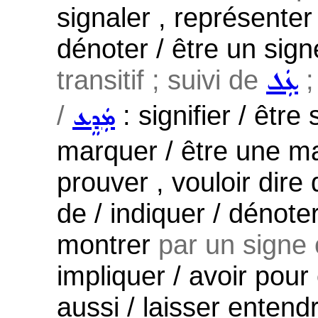
signaler , représenter
dénoter / être un sign
transitif ; suivi de
;
ܥܲܠ
/
: signifier / être
ܡܲܕܸܥ
marquer / être une ma
prouver , vouloir dire 
de / indiquer / dénot
montrer
par un signe
impliquer / avoir pour
aussi / laisser entendr