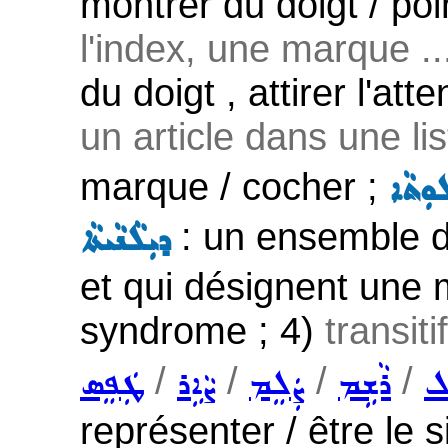
montrer du doigt / poi
l'index, une marque ..
du doigt , attirer l'at
un article dans une list
marque / cocher ;
ܘܼܬܵܐ
: un ensemble 
ܕܝܼܠܵܢܵܝܬܵܐ
et qui désignent une m
syndrome ; 4)
transiti
/
/
/
/
ܠ
ܪܵܫܹܡ
ܨܲܠܸܡ
ܨܵܐܹܪ
ܛܲܦܸܣ
représenter / être le 