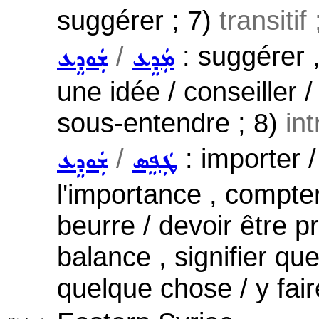
suggérer ; 7)
transitif
/
: suggérer , 
ܡܲܕܸܥ
ܫܲܘܕܸܥ
une idée / conseiller /
sous-entendre ; 8)
int
/
: importer /
ܛܲܦܸܣ
ܫܲܘܕܸܥ
l'importance , compte
beurre / devoir être p
balance , signifier qu
quelque chose / y fai