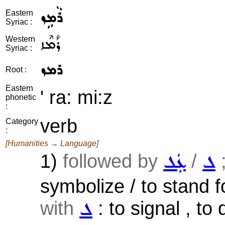
ܪܵܡܹܙ
Eastern
Syriac :
ܪܳܡܶܙ
Western
Syriac :
ܪܡܙ
Root :
Eastern
' ra: mi:z
phonetic
:
verb
Category
:
[Humanities → Language]
1)
followed by
/
;
ܠ
ܥܲܠ
symbolize / to stand fo
with
: to signal , to
ܠ