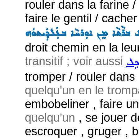
rouler dans la farine /
faire le gentil / cach
 ܒܪܵܬܵܐ ܡܸܢ ܐܘܼܪܚܵܐ ܒܥܲܠܕܲܝܬܘܿܗ
droit chemin en la leur
transitif ; voir aussi
ܟܹܠ
tromper / rouler dans l
quelqu'un en le tromp
embobeliner , faire u
quelqu'un
, se jouer d
escroquer , gruger , b