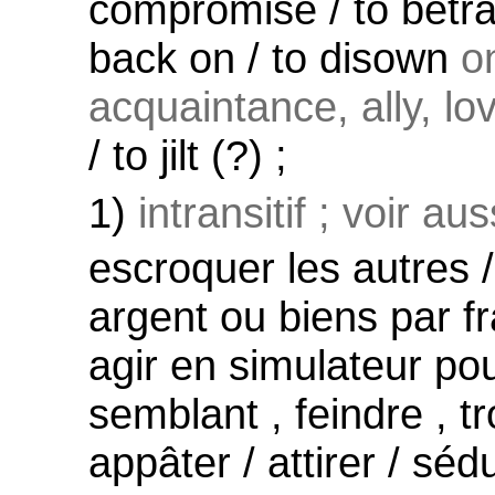
compromise / to betra
back on / to disown
on
acquaintance, ally, lov
/ to jilt (?) ;
1)
intransitif ; voir au
escroquer les autres / 
argent ou biens par fr
agir en simulateur pou
semblant , feindre , tr
appâter / attirer / séd