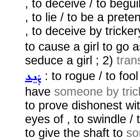
, to deceive / to begu
, to lie / to be a preten
, to deceive by tricker
to cause a girl to go a
seduce a girl ; 2)
tran
: to rogue / to fool
ܨܲܢܸܥ
have
someone by tric
to prove dishonest wit
eyes of , to swindle / t
to give the shaft to
s