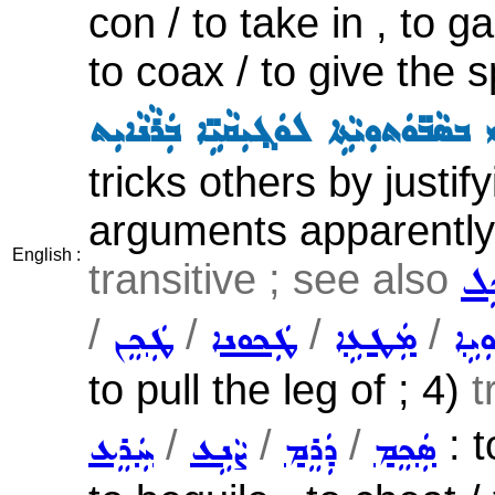
con / to take in , to 
to coax / to give the s
ܣܵܒ̈ܘܿܬܘܼܝܵܬܹܐ ܠܘܿܓ݂ܝܼܩܵܝܹ̈ܐ ܒܲܪܵܢܵܐܝܼܬ
tricks others by justi
arguments apparently l
English :
transitive ; see also
ܹܠ
/
/
/
/
ܝܹܐ
ܡܲܛܥܹܐ
ܛܲܟܘܢܐ
ܛܲܟܸܢ
to pull the leg of ; 4)
t
/
/
/
: t
ܣܲܟܸܡ
ܕܲܪܸܡ
ܨܵܢܹܥ
ܚܲܪܸܥ