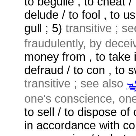
to beguile , to cheat / 
delude / to fool , to u
gull ; 5)
transitive ; s
fraudulently, by deceiv
money from , to take in 
defraud / to con , to s
transitive ; see also
ܹܡ
one's conscience, one'
to sell / to dispose of
in accordance with cons