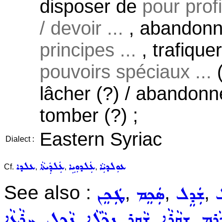
disposer de
pour profi
/ devoir ...
, abandonne
principes ...
, trafique
pouvoirs spéciaux ...
(
lâcher (?) / abandonner
tomber (?) ;
Eastern Syriac
Dialect :
ܥܘܼܠܕܝܼܵܐ
ܥܲܠܕܘܼܝܹܐ
ܥܲܠܕܲܝܬܵܐ
ܥܠܕܐ
Cf.
,
,
,
See also :
,
,
,
ܠ
ܫܲܕܸܠ
ܣܲܟܸܡ
ܛܲܟܸܢ
,
,
,
,
,
ܵܪܹܡ
ܫܩܵܪܵܐ
ܫܵܩܹܪ
ܢܟ݂ܵܠܵܐ
ܢܵܟܹܠ
ܚܪܵܥܵܐ