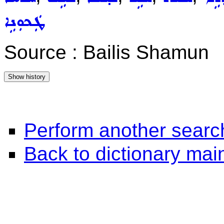
ܛܲܟܘܼܢܹܐ
Source : Bailis Shamun
Perform another searc
Back to dictionary ma