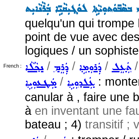
ܵܒ̈ܘܿܬܘܼܝܵܬܹܐ ܠܘܿܓ݂ܝܼܩܵܝܹ̈ܐ ܒܲܪܵܢܵܐܝܼܬ
quelqu'un qui trompe l
point de vue avec d
logiques / un sophiste
/
/
/
ܬܲܥܸܠ
ܕܲܪܘܼܡܹܐ
ܕܲܪܸܡ
ܢܟ݂ܵܠܵܐ
French :
/
: monter
ܥܲܠܕܘܼܝܹܐ
ܡܲܛܥܘܼܝܹܐ
canular à , faire une b
à
en inventant une fau
bateau ; 4)
transitif ;