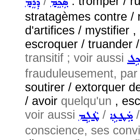
/
: tromper / r
ܣܲܟܸܡ
ܕܲܪܸܡ
stratagèmes contre / r
d'artifices / mystifier 
escroquer / truander /
transitif ; voir aussi
ܟܹܠ
frauduleusement, par 
soutirer / extorquer de
/ avoir
quelqu'un
, esc
voir aussi
/
ܡܲܛܥܹܐ
ܛܵܠܹܡ
conscience, ses convi