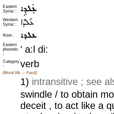
ܥܲܠܕܹܐ
Eastern
Syriac :
ܥܰܠܕܶܐ
Western
Syriac :
ܥܠܕܐ
Root :
Eastern
' a:l di:
phonetic
:
verb
Category
:
[Moral life → Fault]
1)
intransitive ; see a
swindle / to obtain mo
deceit , to act like a