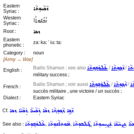
Eastern
ܙܵܟܵܝܘܼܬܵܐ
Syriac :
Western
ܙܳܟܳܝܽܘܬܳܐ
Syriac :
ܙܟܐ
Root :
Eastern
za: ka: ' iu: ta:
phonetic :
Category :
noun
[Army → War]
ܼܬܵܐ
ܙܵܟ݂ܘܼܬܵܐ
ܥܵܠܘܿܒ݂ܘܼܬܵܐ
Bailis Shamun ; see also
/
/
English :
military success ;
ܵܐ
ܙܵܟ݂ܘܼܬܵܐ
ܥܵܠܘܿܒ݂ܘܼܬܵܐ
Bailis Shamun ; voir aussi
/
/
French :
succès militaire , une victoire / un succès ;
Dialect :
Eastern Syriac
ܙܵܟ݂ܹܐ
ܙܵܟ݂ܘܼܬ݂ܵܐ
ܙܟܵܐ
ܙܲܟܵܝܬܵܐ
ܙܲܟܵܝܵܐ
ܙܟܐ
Cf.
,
,
,
,
,
ܬܵܐ
ܢܸܨܚܵܢܵܐ
ܢܲܨܝܼܚܘܼܬܵܐ
ܓ݂ܵܠܒܘܼܬܵܐ
ܡܵܘܬܪܵܢܘܼܬܵܐ
ܥܵܠܘܿܒ݂ܘܼܬܵܐ
See also :
,
,
,
,
,