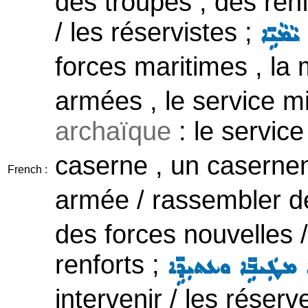
des troupes , des renf
/ les réservistes ;
ܝܵܡܵܝܹ̈ܐ
forces maritimes , la
armées , le service mil
archaïque
: le service
caserne , un caserne
French :
armée / rassembler d
des forces nouvelles /
renforts ;
ܐ ܡܛܲܝܒܹ̈ܐ ܘܥܬܝܼܕܹ̈ܐ
intervenir / les réserv