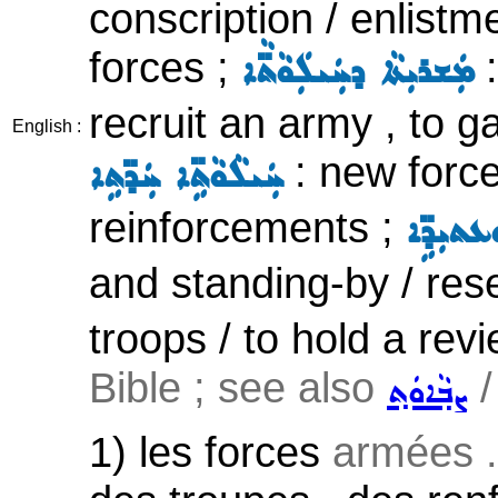
conscription / enlistm
forces ;
:
ܡܲܫܪܝܼܬܵܐ ܕܚܲܝܠܲܘܵܬ̈ܵܐ
recruit an army , to ga
English :
: new force
ܚܲܝܠܵܘܵܬܹ̈ܐ ܚܲܕ̈ܬܹܐ
reinforcements ;
ܥܬܝܼܕܹ̈ܐ
and standing-by / res
troops / to hold a rev
Bible ; see also
ܨܒ݂ܵܐܘܿܬ݂
1) les forces
armées .