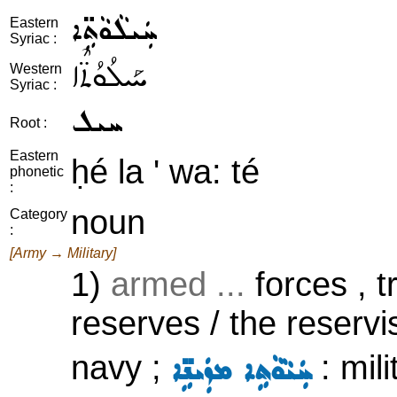
ܚܲܝܠܵܘܵܬܹ̈ܐ
Eastern
Syriac :
ܚܰܝܠܳܘܳܬ̈ܶܐ
Western
Syriac :
ܚܝܠ
Root :
Eastern
ḥé la ' wa: té
phonetic
:
noun
Category
:
[Army → Military]
1)
armed ...
forces , t
reserves / the reservi
navy ;
: mili
ܚܲܝܵܘܵܬܹܐ ܡܙܲܝܢܹ̈ܐ