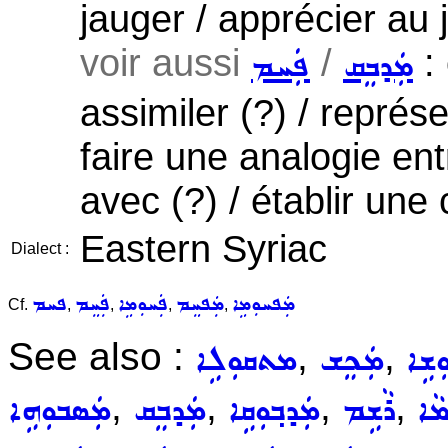
jauger / apprécier au j
voir aussi
/
: 
ܡܲܕܒܸܩ
ܦܲܚܡ
assimiler (?) / représ
faire une analogie ent
avec (?) / établir une
Eastern Syriac
Dialect :
ܡܲܦܚܘܼܡܹܐ
ܡܲܦܚܸܡ
ܦܲܚܘܼܡܹܐ
ܦܲܚܸܡ
ܦܚܡ
Cf.
,
,
,
,
See also :
,
,
ܼܫܹܐ
ܡܲܟܸܫ
ܡܬܩܘܼܠܹܐ
,
,
,
,
ܵܐ
ܪܵܫܹܡ
ܡܲܕܒ݂ܘܼܩܹܐ
ܡܲܕܒܸܩ
ܡܲܣܒܘܼܗܹܐ