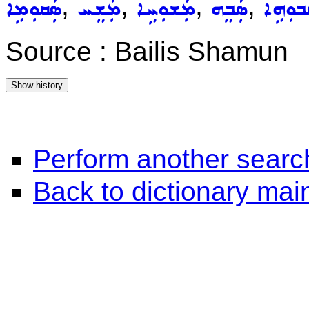
,
,
,
,
ܒܘܼܗܹܐ
ܣܲܒܸܗ
ܡܲܫܘܼܚܹܐ
ܡܲܫܸܚ
ܣܲܩܘܼܡܹܐ
Source : Bailis Shamun
Perform another searc
Back to dictionary ma