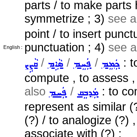
parts / to make parts
symmetrize ; 3)
see a
point / to insert punc
punctuation ; 4)
see 
English :
/
/
/
: t
ܟܲܡܸܡ
ܦܲܚܸܡ
ܣܵܐܹܡ
ܩܵܨܹܨ
compute , to assess , 
also
/
: to com
ܡܲܕܒܸܩ
ܦܲܚܡ
represent as similar (?
(?) / to analogize (?) ,
associate with (?) ;