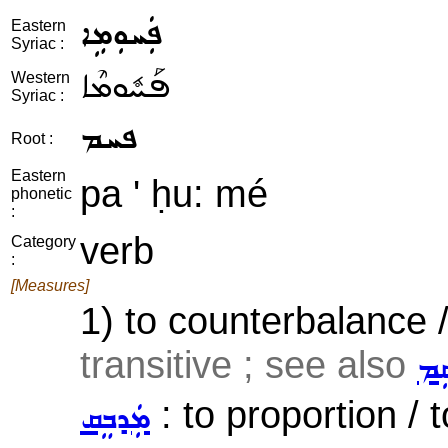
ܦܲܚܘܼܡܹܐ
Eastern
Syriac :
ܦܰܚܽܘܡܶܐ
Western
Syriac :
ܦܚܡ
Root :
Eastern
pa ' ḥu: mé
phonetic
:
verb
Category
:
[Measures]
1) to counterbalance /
transitive ; see also
ܸܡ
: to proportion / t
ܡܲܕܒܸܩ