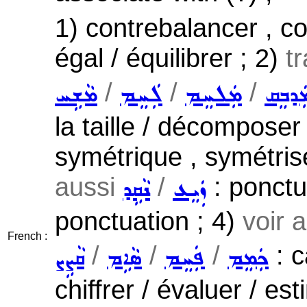
1) contrebalancer , c
égal / équilibrer ; 2)
tr
/
/
/
ܲܕܒܸܩ
ܡܲܠܚܸܡ
ܠܲܚܸܡ
ܡܵܫܹܚ
la taille / décompos
symétrique , symétris
aussi
/
: ponctu
ܙܲܝܸܥ
ܢܵܩܹܕ
ponctuation ; 4)
voir 
French :
/
/
/
: c
ܟܲܡܸܡ
ܦܲܚܸܡ
ܣܵܐܹܡ
ܩܵܨܹܨ
chiffrer / évaluer / es