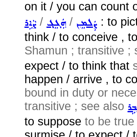
on it / you can count o
/
/
: to pic
ܨܲܠܡܸܢ
ܗܲܓܸܓ݂
ܨܵܐܹܪ
think / to conceive , 
Shamun ; transitive ;
expect / to think that
happen / arrive , to 
bound in duty or nec
transitive ; see also
ܒܹܪ
to suppose
to be true
surmise / to expect /