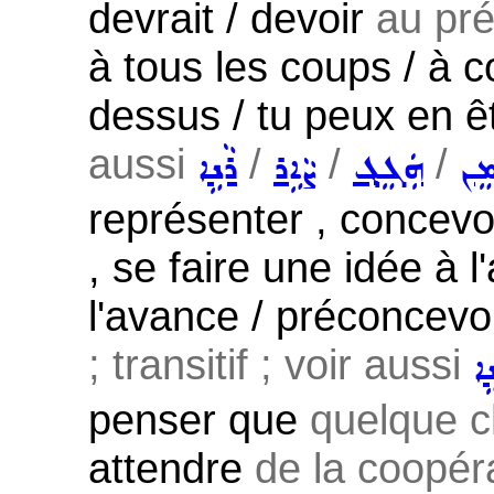
devrait / devoir
au pré
à tous les coups / à 
dessus / tu peux en êt
aussi
/
/
/
ܸܢ
ܗܲܓܸܓ݂
ܨܵܐܹܪ
ܪܵܢܹܐ
représenter , concevo
, se faire une idée à 
l'avance / préconcevoi
; transitif ; voir aussi
ܹܐ
penser que
quelque c
attendre
de la coopérat