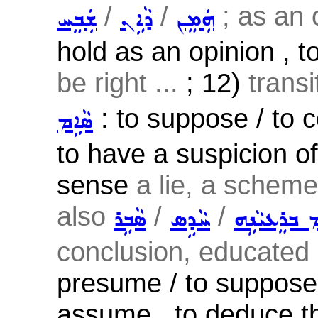
/
/
; as an o
ܗܲܡܸܢ
ܕܵܐܹܢ
ܫܲܒܸܚ
hold as an opinion , to
be right ...
; 12)
transi
: to suppose / to c
ܣܵܐܹܡ
to have a suspicion of
sense
a lie, a scheme 
also
/
/
ܡ ܒܪܸܥܝܵܢܹܗ
ܚܵܕܹܣ
ܣܵܒܹܪ
conclusion, educated 
presume / to suppose ,
assume , to deduce tha