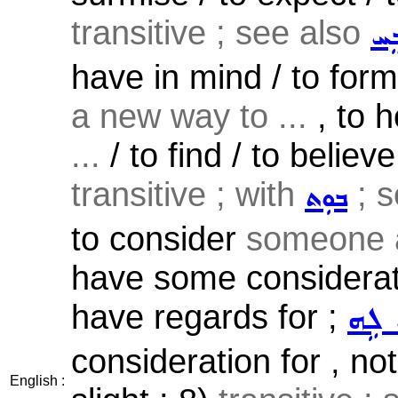
transitive ; see also
ܸܚ
have in mind / to form 
a new way to ...
, to h
...
/ to find / to believ
transitive ; with
; s
ܒܘܼܬ
to consider
someone a
have some consideratio
have regards for ;
݂ ܠܹܗ
consideration for , no
English :