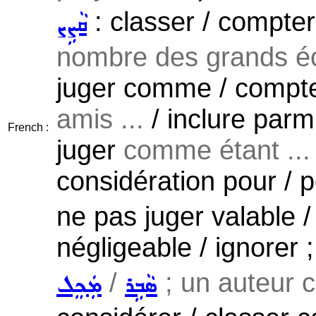
: classer / compter
ܩܵܨܹܨ
nombre des grands écr
juger comme / compt
amis ...
/ inclure parm
French :
juger
comme étant ...
considération pour / 
ne pas juger valable /
négligeable / ignorer 
/
; un auteur c
ܣܵܒܹܪ
ܡܲܟܸܠ