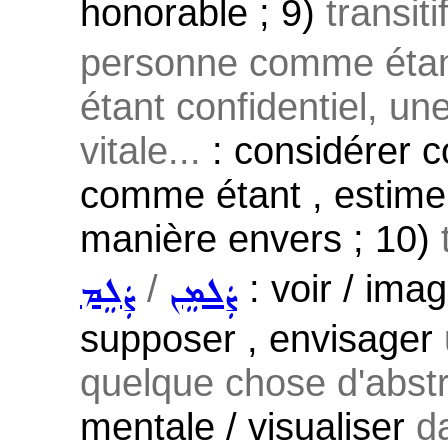
honorable ; 9)
transiti
personne comme étan
étant confidentiel, un
vitale...
: considérer
comme étant , estimer 
manière envers ; 10)
/
: voir / imag
ܨܲܠܡܸܢ
ܨܲܠܸܡ
supposer , envisager
quelque chose d'abstra
mentale / visualiser
d