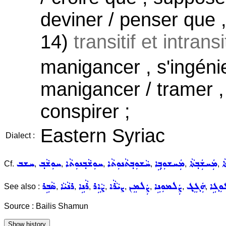
deviner / penser que ,
14)
transitif et intrans
manigancer , s'ingéni
manigancer / tramer , 
conspirer ;
Eastern Syriac
Dialect :
ܐ
ܡܲܚܫܲܒ݂ܬܵܐ
ܡܲܚܫܘܼܒ݂ܹܐ
ܚܵܫܘܼܒ݂ܬܵܢܘܼܬܵܐ
ܚܘܼܫܵܒ݂ܢܘܼܬܵܐ
ܚܘܼܫܵܒ݂
ܚܫܒ
Cf.
,
,
,
,
,
,
ܘܼܓܹܐ
ܗܲܓܸܓ݂
ܨܲܠܡܘܼܢܹܐ
ܨܲܠܡܸܢ
ܨܝܵܪܵܐ
ܨܵܐܹܪ
ܪܵܢܹܐ
ܪܢܵܝܵܐ
ܣܵܒܹܪ
See also :
,
,
,
,
,
,
,
,
Source : Bailis Shamun