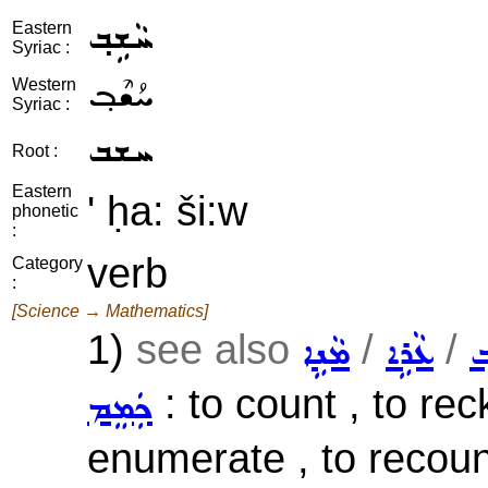
ܚܵܫܹܒ݂
Eastern
Syriac :
ܚܳܫܶܒ݂
Western
Syriac :
ܚܫܒ
Root :
Eastern
' ḥa: ši:w
phonetic
:
verb
Category
:
[Science → Mathematics]
1)
see also
/
/
݂
ܥܵܪܹܐ
ܡܵܢܹܐ
: to count , to rec
ܟܲܡܸܡ
enumerate , to recount 