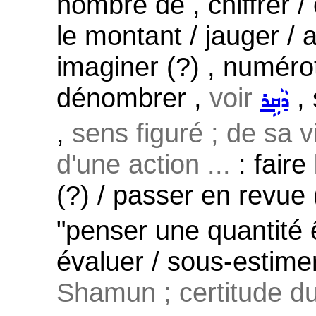
nombre de , chiffrer /
le montant / jauger / a
imaginer (?) , numéroter
dénombrer ,
voir
, 
ܕܵܩܹܪ
,
sens figuré ; de sa vi
d'une action ...
: faire 
(?) / passer en revue 
"penser une quantité ê
évaluer / sous-estime
Shamun ; certitude du