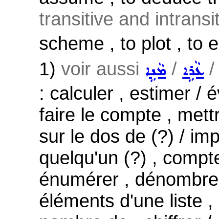
transitive and intransi
scheme , to plot , to
1)
voir aussi
/
ܥܵܪܹܐ
ܡܵܢܹܐ
: calculer , estimer /
faire le compte , mett
sur le dos de (?) / imp
quelqu'un (?) , compte
énumérer , dénombrer 
éléments d'une liste ,