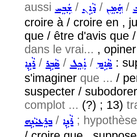
aussi
/
/
/
݂
ܗܲܡܸܢ
ܕܵܐܹܢ
ܫܲܒܸܚ
croire à / croire en , j
que / être d'avis que
dans le vrai...
, opiner
/
/
/
: su
ܣܵܐܹܡ
ܐܲܟܸܠ
ܣܵܒܹܪ
ܪܵܢܹܐ
s'imaginer
que ...
/ pe
suspecter / subodorer
complot ...
(?) ; 13)
tr
/
; hypothèse,
ܪܵܢܹܐ
ܒܪܸܥܝܵܢܹܗ
/ croire que , suppose