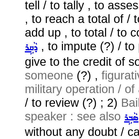
tell / to tally , to asses
, to reach a total of /
add up , to total / to c
, to impute (?) / to 
ܕܵܩܹܪ
give to the credit of 
someone
(?) ,
figurat
military operation / of 
/ to review (?) ; 2)
Bai
speaker : see also
ܣܵܒܹܪ
without any doubt / ca