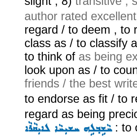
slight ; 8)
transitive ;
author rated excellent 
regard / to deem , to 
class as / to classif
to think of
as being ex
look upon as / to cou
friends / the best write
to endorse as fit / t
regard as being precio
: to
ܚܵܫܹܒ݂ܠܹܗ ܚܫܝܼܚܵܐ ܠܐܝܼܩܵܪܵܐ