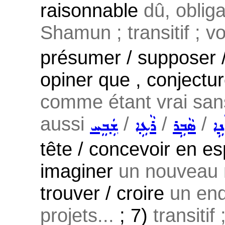
raisonnable
dû, oblig
Shamun ; transitif ; v
présumer / supposer / 
opiner que , conjectur
comme étant vrai san
aussi
/
/
/
ܢܹܐ
ܣܵܒܹܪ
ܪܵܥܹܐ
ܫܲܒܸܚ
tête / concevoir en esp
imaginer
un nouveau 
trouver / croire
un end
projets...
; 7)
transitif