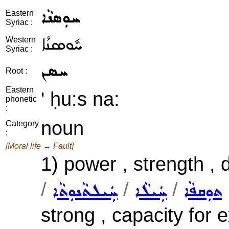
ܚܘܼܣܢܵܐ
Eastern
Syriac :
ܚܽܘܣܢܳܐ
Western
Syriac :
ܚܣܢ
Root :
Eastern
' ḥu:s na:
phonetic
:
noun
Category
:
[Moral life → Fault]
1) power , strength , 
/
/
/
ܬܘܼܩܦܵܐ
ܚܲܝܠܵܐ
ܚܲܝܠܬܵܢܘܼܬܵܐ
strong , capacity for 