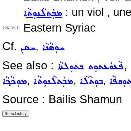
: un viol , un
ܡܒܲܬܠܵܢܘܼܬܵܐ
Eastern Syriac
Dialect :
Cf.
,
ܚܘܼܣܵܢܵܐ
ܚܣܢ
See also :
,
ܦܵܥܘܿܥܬܘܼܬ ܒܬܘܼܠܬܵܐ
,
,
,
ܘܼܩܦܵܐ
ܒܘܼܬܵܠܵܐ
ܡܒܲܬܠܵܢܘܼܬܵܐ
ܡܘܼܟܵܟ݂ܵܐ
Source : Bailis Shamun