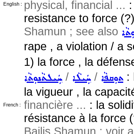
physical, financial ...
:
English :
resistance to force (?
Shamun ; see also
ܬܵܐ
rape , a violation / a 
1) la force , la défens
/
/
: 
ܬܘܼܩܦܵܐ
ܚܲܝܠܵܐ
ܚܲܝܠܬܵܢܘܼܬܵܐ
la vigueur , la capaci
financière ...
: la solid
French :
résistance à la force (
Bailis Shamun ; voir 