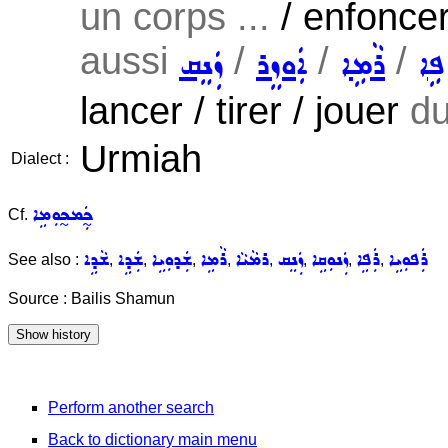
un corps ...
/ enfoncer
aussi
/
/
/
ܦܹܐ
ܪܵܡܹܐ
ܐܲܘܙܸܪ
ܙܲܢܸܩ
lancer / tirer / jouer
du
Urmiah
Dialect :
ܟ̰ܲܡܟ̰ܘܼܡܹܐ
Cf.
ܪܲܦܘܼܝܹܐ
ܪܲܦܹܐ
ܙܲܢܘܼܩܹܐ
ܙܲܢܸܩ
ܪܡܵܝܵܐ
ܪܵܡܹܐ
ܫܲܕܘܼܝܹܐ
ܫܲܕܹܐ
ܫܵܕܹܐ
See also :
,
,
,
,
,
,
,
,
Source : Bailis Shamun
Perform another search
Back to dictionary main menu