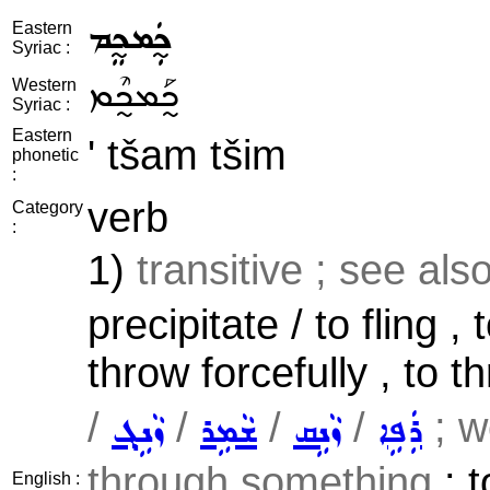
ܟ̰ܲܡܟ̰ܸܡ
Eastern
Syriac :
ܟ̰ܰܡܟ̰ܶܡ
Western
Syriac :
Eastern
' tšam tšim
phonetic
:
verb
Category
:
1)
transitive ; see als
precipitate / to fling , 
throw forcefully , to 
/
/
/
/
; w
ܪܲܦܹܐ
ܙܵܢܹܩ
ܫܵܡܹܪ
ܙܵܢܹܓ݂
through something
: t
English :