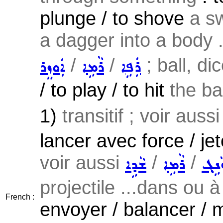
plunge / to shove
a s
a dagger into a body .
/
/
; ball, dic
ܪܲܦܹܐ
ܪܵܡܹܐ
ܐܲܘܙܸܪ
/ to play / to hit
the bal
1)
transitif ; voir auss
lancer avec force / jet
voir aussi
/
/
ܵܢܹܓ݂
ܪܵܡܹܐ
ܫܵܕܹܐ
projectile ...dans ou 
French :
envoyer / balancer / 