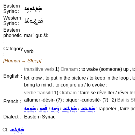
Eastern
ܡܲܪܓܘܼܫܹܐ
Syriac :
Western
ܡܰܪܓܽܘܫܶܐ
Syriac :
Eastern
phonetic
mar ' gu: ši:
:
Category
verb
:
[Human → Sleep]
transitive verb
1)
Oraham
: to wake (someone) up , to 
English :
let know , to put in the picture / to keep in the loop , to
bring to mind , to conjure up / to evoke ;
verbe transitif
1)
Oraham
: faire se réveiller / réveille
allumer -désir- (?) : piquer -curiosité- (?) ; 2)
Bailis S
French :
ܡܲܪܥܸܫ
ܡܲܪܓܸܫ
ܙܲܗܸܪ
ܦܲܩܸܕ
ܡܲܕܟܸܪ
/
/
/
/
: rappeler , faire p
Dialect :
Eastern Syriac
ܡܲܪܓܸܫ
Cf.