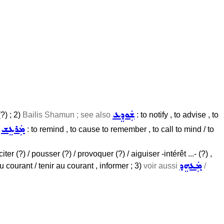
ܫܲܘܕܸܥ
?) ; 2)
Bailis Shamun ; see also
: to notify , to advise , to
ܡܲܪܥܸܫ
/
: to remind , to cause to remember , to call to mind / to
iter (?) / pousser (?) / provoquer (?) / aiguiser -intérêt ...- (?) ,
ܡܲܥܗܸܕ
 au courant / tenir au courant , informer ; 3)
voir aussi
/