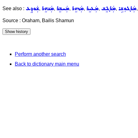
ܡܲܪܓܘܼܫܹܐ
ܡܲܪܓܸܫ
ܡܲܥܝܸܪ
ܡܲܙܗܸܪ
ܡܲܚܒܸܪ
ܡܲܢܗܸܪ
ܫܲܘܕܸܥ
See also :
,
,
,
,
,
,
Source : Oraham, Bailis Shamun
Perform another search
Back to dictionary main menu