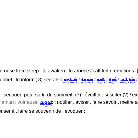
rouse from sleep , to awaken , to arouse / call forth -emotions- (
ܡܲܪܓܸܫ
ܙܲܗܸܪ
ܦܲܩܸܕ
ܡܲܕܟܸܪ
ܡܲܥܗܸܕ
 brief , to inform ; 3)
see also
/
/
/
/
r , secouer -pour sortir du sommeil- (?) , éveiller , susciter (?) / exc
ܫܲܘܕܸܥ
hamun ; voir aussi
: notifier , aviser , faire savoir , mettre
enser à , faire se souvenir de , évoquer ;