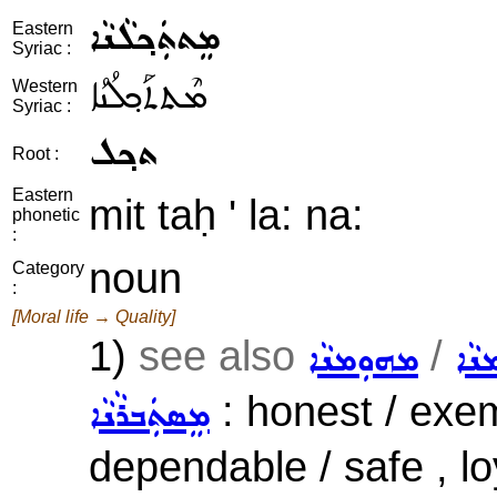
ܡܸܬܬܲܟ݂ܠܵܢܵܐ
Eastern
Syriac :
ܡܶܬܬܰܟ݂ܠܳܢܳܐ
Western
Syriac :
ܬܟ݂ܠ
Root :
Eastern
mit taḥ ' la: na:
phonetic
:
noun
Category
:
[Moral life → Quality]
1)
see also
/
ܢܵܐ
ܡܗܘܼܡܢܵܐ
: honest / exem
ܡܸܣܬܲܒܪܵܢܵܐ
dependable / safe , lo