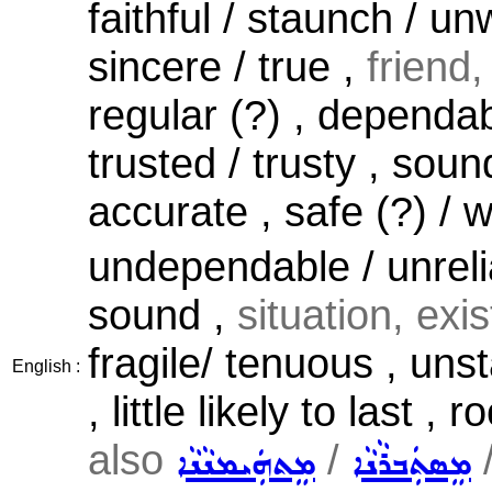
faithful / staunch / un
sincere / true ,
friend,
regular (?) , dependabl
trusted / trusty , soun
accurate , safe (?) / 
undependable / unrelia
sound ,
situation, exis
fragile/ tenuous , uns
English :
, little likely to last ,
also
/
ܡܸܣܬܲܒܪܵܢܵܐ
ܡܸܬܗܲܝܡܢܵܢܵܐ