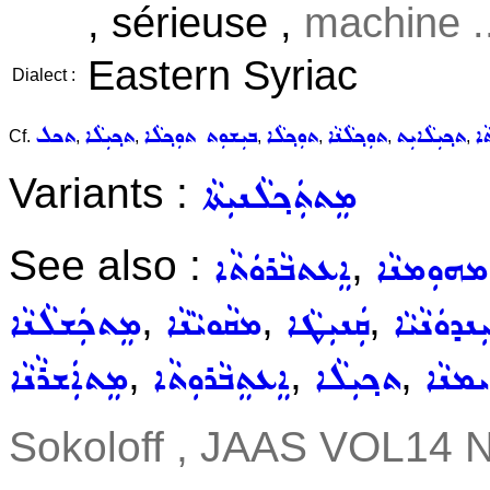
, sérieuse ,
machine ..
Eastern Syriac
Dialect :
ܵܐ
ܬܟ݂ܝܼܠܵܐܝܼܬ
ܬܘܼܟ݂ܠܵܢܵܐ
ܬܘܼܟ݂ܠܵܐ
ܒܝܼܫܘܼܬ ܬܘܼܟ݂ܠܵܐ
ܬܟ݂ܝܼܠܵܐ
ܬܟܠ
Cf.
,
,
,
,
,
,
Variants :
ܡܸܬܬܲܟ݂ܠܵܢܝܼܬܵܐ
See also :
,
ܡܗܘܼܡܢܵܐ
ܐܸܥܬܒܵܪܘܿܬܵܐ
,
,
,
ܼܢܕܘܿܢܵܝܵܐ
ܩܲܢܝܼܛܵܐ
ܡܩܵܘܝܵܢܵܐ
ܡܸܬܟܲܫܠܵܢܵܐ
,
,
,
ܡܢܵܐ
ܬܟ݂ܝܼܠܵܐ
ܐܸܥܬܸܒܵܪܘܼܬܵܐ
ܡܸܬܐܲܫܪܵܢܵܐ
Sokoloff , JAAS VOL14 N