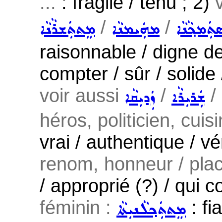
...
: fragile / ténu ; 2)
/
/
ܬܲܡܟ݂ܵܢܵܐ
ܡܗܲܝܡܢܵܐ
ܡܸܬܬܲܫܪܵܢܵܐ
raisonnable / digne de
compter / sûr / solide 
voir aussi
/
/
ܫܲܪܝܼܪܵܐ
ܙܲܕܝܼܩܵܐ
héros, politicien, cuisi
vrai / authentique / vé
renom, honneur / place
/ approprié (?) / qui co
féminin :
: fi
ܡܸܬܬܲܟ݂ܠܵܢܝܼܬܵܐ