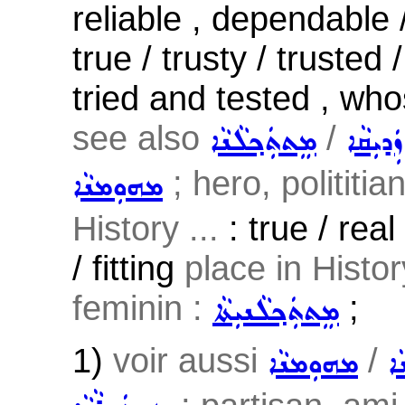
reliable , dependable 
true / trusty / trusted 
tried and tested , who
see also
/
ܙܲܕܝܼܩܵܐ
ܡܸܬܬܲܟ݂ܠܵܢܵܐ
; hero, polititia
ܡܗܘܼܡܢܵܐ
History ...
: true / real
/ fitting
place in History
feminin :
;
ܡܸܬܬܲܟ݂ܠܵܢܝܼܬܵܐ
1)
voir aussi
/
ܐ
ܡܗܘܼܡܢܵܐ