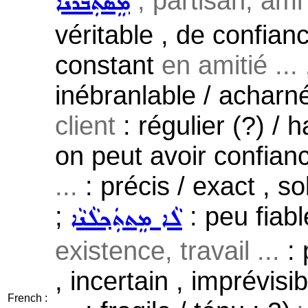
; partisan, ami 
ܡܸܣܬܲܒܪܵܢܵܐ
véritable , de confianc
constant
en amitié ...
inébranlable / acharné
client
: régulier (?) / h
on peut avoir confianc
...
: précis / exact , s
;
: peu fiabl
ܠܵܐ ܡܸܬܬܲܟ݂ܠܵܢܵܐ
existence, travail ...
: 
, incertain , imprévisi
French :