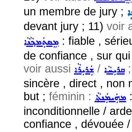
un membre de jury ;
ܐ
devant jury ; 11)
voir 
: fiable , série
ܡܸܣܬܲܡܟ݂ܵܢܵܐ
de confiance , sur qui
voir aussi
/
;
ܩܪܝܼܚܵܐ
ܫܲܪܝܼܪܵܐ
sincère , direct , non 
but ;
féminin :
:
ܡܗܲܝܡܲܢܬܵܐ
inconditionnelle / arde
confiance , dévouée / 