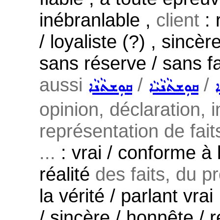
inébranlable ,
client
: 
/ loyaliste (?) , sincè
sans réserve / sans fai
aussi
/
/
ܐ
ܩܘܼܫܬܵܢܵܝܵܐ
ܩܘܼܫܬܵܢܵܐ
opinion, déclaration, 
représentation de faits
...
: vrai / conforme à l
réalité
des faits, du pr
la vérité / parlant vrai
/ sincère / honnête / r