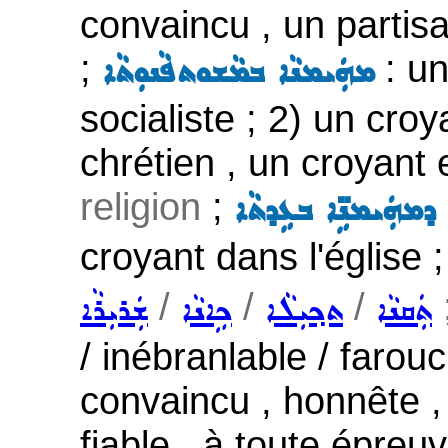
convaincu , un partis
;
: un
ܡܗܲܝܡܢܵܐ ܒܡܵܫܘܬܦܵܢܘܼܬܵܐ
socialiste ; 2) un cro
chrétien , un croyant 
religion
;
ܐ ܕܡܗܲܝܡܢܹ̈ܐ ܒܥܹܕܬܵܐ
croyant dans l'église 
/
/
/
;
ܬܲܩܢܵܐ
ܬܟ݂ܝܼܠܵܐ
ܟܹܐܢܵܐ
ܫܲܪܝܼܪܵܐ
/ inébranlable / farou
convaincu , honnête , 
fiable , à toute épreuv