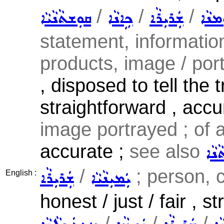
/
/
/
ܢܵܐ
ܫܲܪܝܼܪܵܐ
ܟܹܐܢܵܐ
ܩܘܼܫܬܵܢܵܝܵܐ
statement, information
products, image / portr
, disposed to tell the t
straightforward , accur
image portrayed ; of a
accurate ;
see also
ܢܵܐ
/
; person, c
ܝܲܡܝܼܢܵܝܵܐ
ܫܲܪܝܼܪܵܐ
English :
honest / just / fair , s
/
/
/