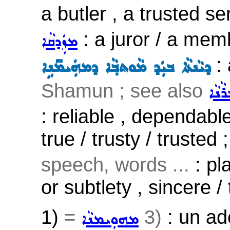
a butler , a trusted se
: a juror / a mem
ܡܙܲܕܩܵܐ
: 
ܕܝܵܢܬܵܐ ܒܝܲܕ ܡܵܘܬܒ݂ܵܐ ܕܡܗܲܝܡ̈ܢܹܐ
Shamun ; see also
ܵܢܵܐ
: reliable , dependable
true / trusty / trusted 
speech, words ...
: pla
or subtlety , sincere /
1)
=
3)
: un ad
ܡܗܘܼܝܡܢܵܐ