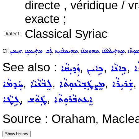
directe , véridique / v
exacte ;
Classical Syriac
Dialect :
ܘܼܬܵܐ
ܡܸܬܗܲܝܡܵܢܵܢܵܐ
ܡܗܘܼܡܢܵܐ
ܡܗܲܝܡܢܵܐܝܼܬ
ܪܲܒ ܡܗܲܝܡܢܹܐ
ܗܝܡܢ
Cf.
,
,
,
,
,
See also :
,
,
,
ܐ
ܟܹܐܢܵܐ
ܟܹܐܝܢ
ܙܲܕܝܼܩܵܐ
,
,
,
ܫܲܪܝܼܪܵܐ
ܡܸܨܛܲܒ݂ܝܵܢܘܼܬܵܐ
ܠܸܒܵܢܵܝܵܐ
ܚܲܕܡܵܐ
,
,
ܐܸܥܬܒܵܪܘܼܬܵܐ
ܛܲܘܵܫ
ܓܹܛܵܐ
Source : Oraham, Maclea