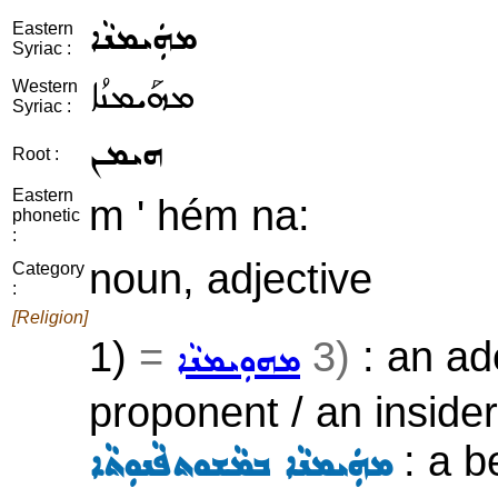
ܡܗܲܝܡܢܵܐ
Eastern
Syriac :
ܡܗܰܝܡܢܳܐ
Western
Syriac :
ܗܝܡܢ
Root :
Eastern
m ' hém na:
phonetic
:
noun, adjective
Category
:
[Religion]
1)
=
3)
: an ade
ܡܗܘܼܝܡܢܵܐ
proponent / an insider
: a be
ܡܗܲܝܡܢܵܐ ܒܡܵܫܘܬܦܵܢܘܼܬܵܐ