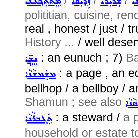
ܵܐ
ܫܲܪܝܼܪܵܐ
ܙܲܕܝܼܩܵܐ
ܡܸܬܬܲܟ݂ܠܵܢܵܐ
polititian, cuisine, ren
real , honest / just / tr
History ...
/ well deser
: an eunuch ; 7)
Ba
ܢܸܫܹ̈ܐ
: a page , an eq
ܡܫܲܡܫܵܢܵܐ
bellhop / a bellboy / 
Shamun ; see also
ܵܢܵܐ
: a steward /
a 
ܬܲܓܒܪܵܢܵܐ
household or estate 