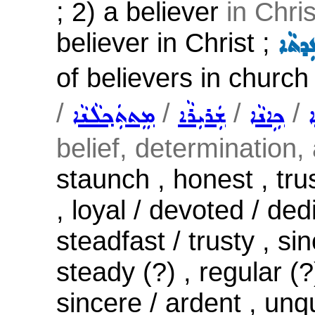
; 2) a believer
in Chris
believer in Christ ;
ܹܕܬܵܐ
of believers in church
/
/
/
/
ܐ
ܟܹܐܢܵܐ
ܫܲܪܝܼܪܵܐ
ܡܸܬܬܲܟ݂ܠܵܢܵܐ
belief, determination
staunch , honest , tru
, loyal / devoted / ded
steadfast / trusty , si
steady (?) , regular (?
sincere / ardent , unq