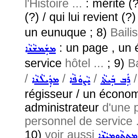
l'Histoire ...
: mérité (?
(?) / qui lui revient (?)
un eunuque ; 8)
Baili
: un page , un 
ܡܫܲܡܫܵܢܵܐ
service
hôtel ...
; 9)
B
/
/
/
ܪܲܒ ܒܲܝܬܵܐ
ܝܵܨܘܿܦܵܐ
ܡܕܲܝܠܵܢܵܐ
régisseur / un écono
administrateur
d'une 
personnel de service .
10)
voir aussi
ܡܸܬܬܵܘܡܝܵܢܵܐ