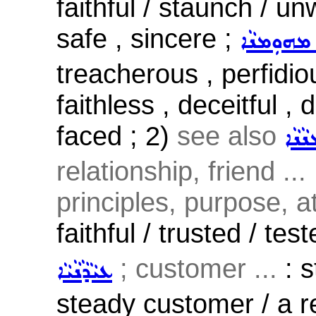
faithful / staunch / un
safe , sincere ;
ܡܗܘܼܡܢܵܐ
treacherous , perfidio
faithless , deceitful , 
faced ; 2)
see also
ܵܢܵܐ
relationship, friend ...
principles, purpose, 
faithful / trusted / tes
; customer ...
: s
ܥܝܵܕܵܢܵܝܵܐ
steady customer / a r