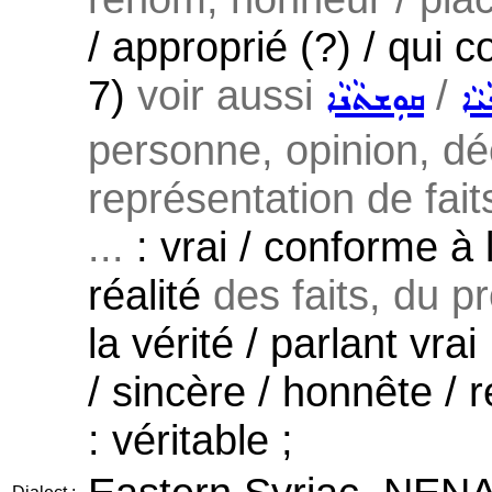
/ approprié (?) / qui co
7)
voir aussi
/
ܝܵܐ
ܩܘܼܫܬܵܢܵܐ
personne, opinion, déc
représentation de faits
...
: vrai / conforme à l
réalité
des faits, du pr
la vérité / parlant vrai
/ sincère / honnête / r
: véritable ;