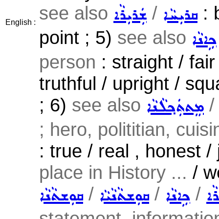
see also
/
: b
ܩܪܝܼܚܵܐ
ܫܲܪܝܼܪܵܐ
English :
point ; 5)
see also
ܟܹܐܢܵܐ
person
: straight / fair
truthful / upright / sq
; 6)
see also
ܡܸܬܬܲܟ݂ܠܵܢܵܐ
; hero, polititian, cuis
: true / real , honest / 
place in History ...
/ w
/
/
/
ܪܵܐ
ܟܹܐܢܵܐ
ܩܘܼܫܬܵܢܵܝܵܐ
ܩܘܼܫܬܵܢܵܐ
statement, information