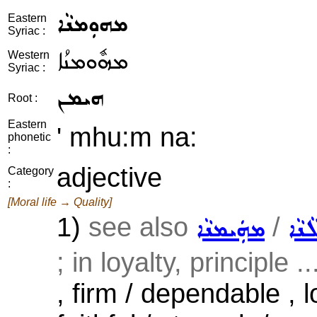
ܡܗܘܼܡܢܵܐ
Eastern
Syriac :
ܡܗܽܘܡܢܳܐ
Western
Syriac :
ܗܝܡܢ
Root :
Eastern
' mhu:m na:
phonetic
:
adjective
Category
:
[Moral life → Quality]
1)
see also
/
ܵܢܵܐ
ܡܗܲܝܡܢܵܐ
; in loyalty, principle ..
, firm / dependable , l