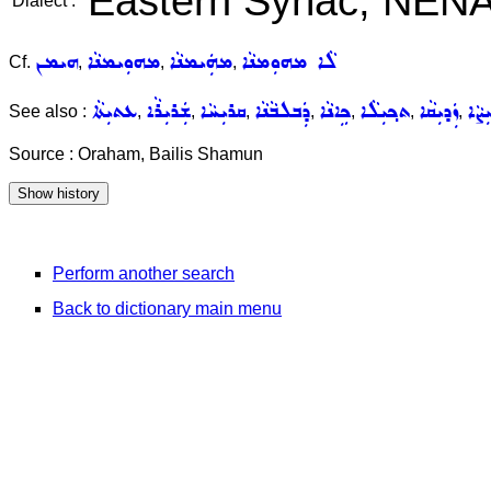
Eastern Syriac, NEN
Dialect :
ܠܵܐ ܡܗܘܼܡܢܵܐ
ܡܗܲܝܡܢܵܐ
ܡܗܘܼܝܡܢܵܐ
ܗܝܡܢ
Cf.
,
,
,
ܨܵܐ
ܙܲܕܝܼܩܵܐ
ܬܟ݂ܝܼܠܵܐ
ܟܹܐܢܵܐ
ܕܲܒܠܒܵܢܵܐ
ܩܪܝܼܚܵܐ
ܫܲܪܝܼܪܵܐ
ܥܬܝܼܬܵܐ
See also :
,
,
,
,
,
,
,
Source : Oraham, Bailis Shamun
Perform another search
Back to dictionary main menu