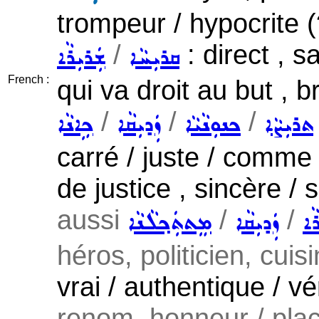
trompeur / hypocrite (
/
: direct , s
ܩܪܝܼܚܵܐ
ܫܲܪܝܼܪܵܐ
French :
qui va droit au but , 
/
/
/
ܬܪܝܼܨܵܐ
ܟܢܘܼܢܵܝܵܐ
ܙܲܕܝܼܩܵܐ
ܟܹܐܢܵܐ
carré / juste / comme i
de justice , sincère /
aussi
/
/
ܵܐ
ܙܲܕܝܼܩܵܐ
ܡܸܬܬܲܟ݂ܠܵܢܵܐ
héros, politicien, cuisi
vrai / authentique / vé
renom, honneur / place