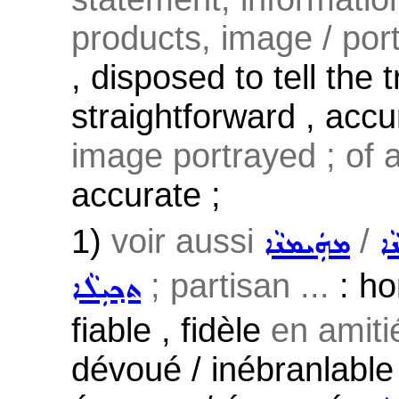
products, image / portr
, disposed to tell the t
straightforward , accur
image portrayed ; of a
accurate ;
1)
voir aussi
/
ܵܐ
ܡܗܲܝܡܢܵܐ
; partisan ...
: ho
ܬܟ݂ܝܼܠܵܐ
fiable , fidèle
en amitié
dévoué / inébranlable 