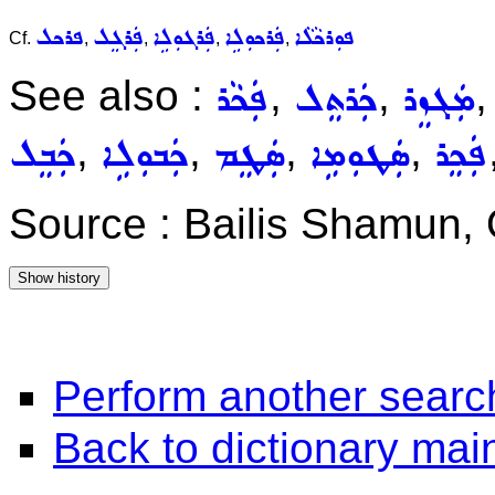
ܦܘܼܪܟܵܠܵܐ
ܦܲܪܟܘܼܠܹܐ
ܦܲܪܓܘܼܠܹܐ
ܦܲܪܓܸܠ
ܦܪܟܠ
Cf.
,
,
,
,
See also :
,
,
ܡܲܓܙܸܪ
ܟܲܪܬܸܠ
ܦܲܟܵܪ
,
,
,
,
ܦܲܟܸܪ
ܣܲܛܘܼܡܹܐ
ܣܲܛܸܡ
ܟܲܒܘܼܠܹܐ
ܟܲܒܸܠ
Source : Bailis Shamun, 
Perform another searc
Back to dictionary ma