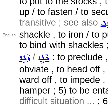
to put to the stocks , 
up / to fasten / to sec
transitive ; see also
ܸܠ
shackle , to iron / to p
English :
to bind with shackles 
/
: to preclude , 
ܟܵܠܹܐ
ܙܵܓܹܪ
obviate , to head off , 
ward off , to impede , 
hamper ; 5) to be ent
difficult situation ...
; 6