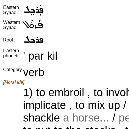
ܦܲܪܟܸܠ
Eastern
Syriac :
ܦܰܪܟܶܠ
Western
Syriac :
ܦܪܟܠ
Root :
Eastern
' par kil
phonetic
:
verb
Category
:
[Moral life]
1) to embroil , to invo
implicate , to mix up 
shackle
a horse...
/
p