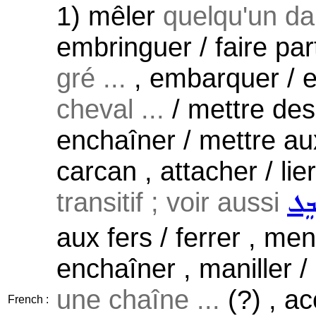
1) mêler
quelqu'un dan
embringuer / faire par
gré ...
, embarquer / e
cheval ...
/ mettre des
enchaîner / mettre aux
carcan , attacher / lier
transitif ; voir aussi
ܒܸܠ
aux fers / ferrer , me
enchaîner , maniller /
une chaîne ...
(?) , a
French :