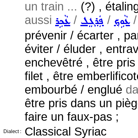
un train ...
(?) , étali
aussi
/
/
ܥܵܘܹܟ݂
ܦܲܪܓܸܠ
ܥܵܟܹܪ
prévenir / écarter , pa
éviter / éluder , entrav
enchevêtré , être pri
filet , être emberlific
embourbé / englué
da
être pris dans un pièg
faire un faux-pas ;
Classical Syriac
Dialect :