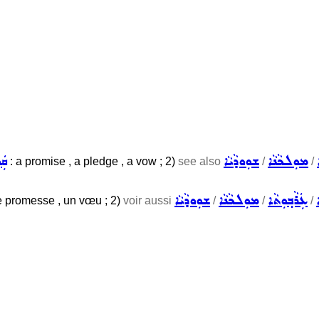
ܡܘܼܠܟܵܢܵܐ
ܫܘܼܘܕܵܝܵܐ
ܩܲ
: a promise , a pledge , a vow ; 2)
see also
/
/
ܥܲܪܵܒ݂ܘܼܬܵܐ
ܡܘܼܠܟܵܢܵܐ
ܫܘܼܘܕܵܝܵܐ
e promesse , un vœu ; 2)
voir aussi
/
/
/