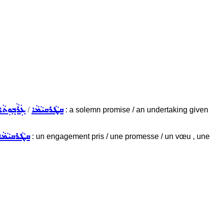
ܩܛܵܪܩܝܵܡܵܐ
ܥܲܪܵܒ݂ܘܼܬܵܐ
/
: a solemn promise / an undertaking given
ܩܛܵܪܩܝܵܡܵܐ
: un engagement pris / une promesse / un vœu , une