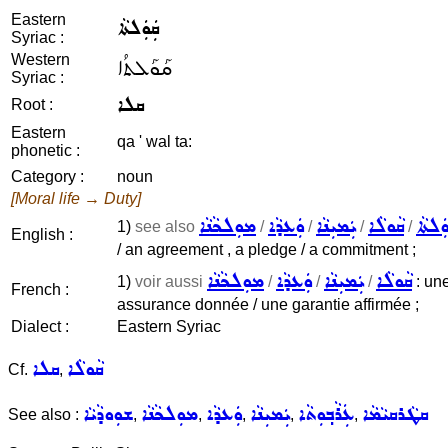
Eastern
ܩܲܘܲܠܬܵܐ
Syriac :
Western
ܩܰܘܰܠܬܳܐ
Syriac :
ܩܠܐ
Root :
Eastern
qa ' wal ta:
phonetic :
Category :
noun
[Moral life → Duty]
ܘܲܠܬܵܐ
ܩܵܘܠܵܐ
ܝܲܡܝܼܢܵܐ
ܘܲܥܕܵܐ
ܡܘܼܠܟܵܢܵܐ
1)
see also
/
/
/
/
English :
/ an agreement , a pledge / a commitment ;
ܩܵܘܠܵܐ
ܝܲܡܝܼܢܵܐ
ܘܲܥܕܵܐ
ܡܘܼܠܟܵܢܵܐ
1)
voir aussi
/
/
/
: un
French :
assurance donnée / une garantie affirmée ;
Dialect :
Eastern Syriac
ܩܵܘܠܵܐ
ܩܠܐ
Cf.
,
ܩܛܵܪܩܝܵܡܵܐ
ܥܲܪܵܒ݂ܘܼܬܵܐ
ܝܲܡܝܼܢܵܐ
ܘܲܥܕܵܐ
ܡܘܼܠܟܵܢܵܐ
ܫܘܼܘܕܵܝܵܐ
See also :
,
,
,
,
,