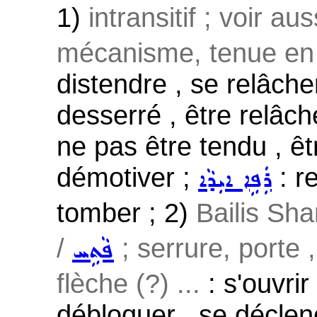
1)
intransitif ; voir au
mécanisme, tenue en 
distendre , se relâcher
desserré , être relâch
ne pas être tendu , êt
démotiver ;
: r
ܪܲܦܹܐ ܐܝܼܕܵܐ
tomber ; 2)
Bailis Sha
/
; serrure, porte 
ܦܵܬܹܚ
flèche (?) ...
: s'ouvrir
débloquer , se déclenc