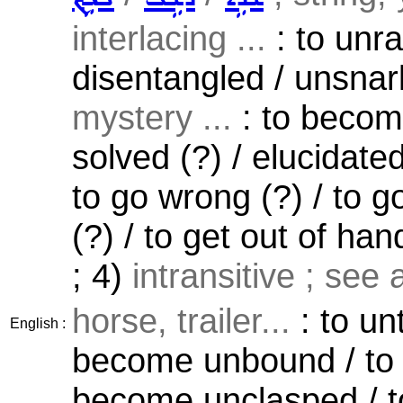
interlacing ...
: to unr
disentangled / unsnar
mystery ...
: to becom
solved (?) / elucidated
to go wrong (?) / to g
(?) / to get out of han
; 4)
intransitive ; see
horse, trailer...
: to un
English :
become unbound / to 
become unclasped / t