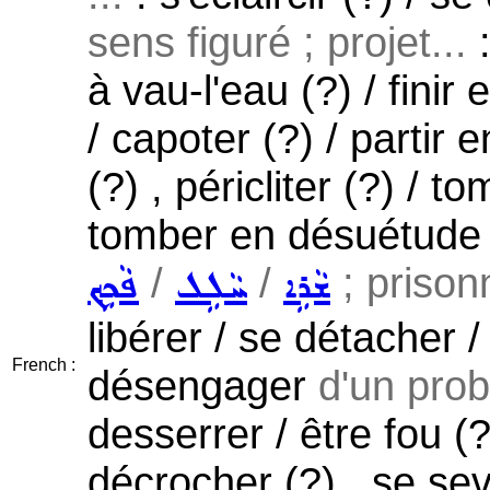
sens figuré ; projet...
:
à vau-l'eau (?) / finir
/ capoter (?) / partir
(?) , péricliter (?) / 
tomber en désuétude 
/
/
; prison
ܫܵܪܹܐ
ܚܵܠܹܠ
ܦܵܟܹܟ݂
libérer / se détacher 
French :
désengager
d'un prob
desserrer / être fou (?
décrocher (?) , se sevr