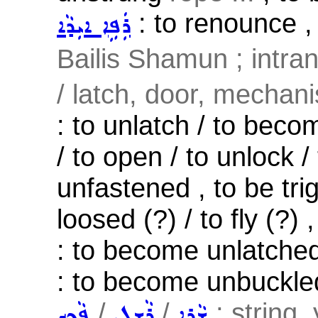
: to renounce , 
ܪܲܦܹܐ ܐܝܼܕܵܐ
Bailis Shamun ; intran
/ latch, door, mechani
: to unlatch / to bec
/ to open / to unlock 
unfastened , to be tri
loosed (?) / to fly (?) 
: to become unlatched
: to become unbuckled
/
/
; string,
ܫܵܪܹܐ
ܪܵܫܹܠ
ܦܵܟܹܟ݂