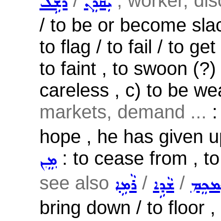
/
; worker, disc
ܝܲܩܪܸܢ
ܪܵܫܹܠ
/ to be or become slac
to flag / to fail / to g
to faint , to swoon (?) 
careless , c) to be we
markets, demand ...
:
hope , he has given u
: to cease from , to 
ܡܸܢ
see also
/
/
ܡܟܸܡ
ܫܵܕܹܐ
ܪܵܡܹܐ
bring down / to floor ,