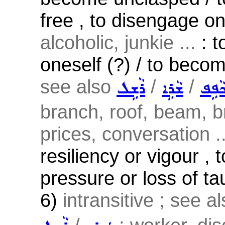
free , to disengage o
alcoholic, junkie ...
: t
oneself (?) / to beco
see also
/
/
ܵܦܹܦ
ܫܵܪܹܐ
ܪܵܫܹܠ
branch, roof, beam, br
prices, conversation ..
resiliency or vigour , t
pressure or loss of taut
6)
intransitive ; see a