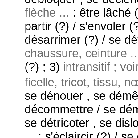
flèche ...
: être lâché (
partir (?) / s'envoler (
désarrimer (?) / se dé
chaussure, ceinture ..
(?) ; 3)
intransitif ; vo
ficelle, tricot, tissu, 
se dénouer , se démêl
décommettre / se démail
se détricoter , se dis
...
: s'éclaircir (?) / se