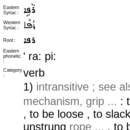
ܪܵܦܹܐ
Eastern
Syriac :
ܪܳܦܶܐ
Western
Syriac :
ܪܦܐ
Root :
Eastern
' ra: pi:
phonetic
:
verb
Category
:
1)
intransitive ; see a
mechanism, grip ...
: 
, to be loose , to slac
unstrung
rope ...
, to 