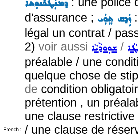
: une police 
ܕܡܢܲܛܪܵܢܘܼܬܵܐ
d'assurance ;
:
ܙܲܕܩ ܬܸܘܲܝ
légal un contrat / pas
2)
voir aussi
/
ܛܵܐ
ܫܘܼܘܕܵܝܵܐ
préalable / une condit
quelque chose de sti
de
condition obligatoi
prétention , un préala
une clause restrictive
/ une clause de réserv
French :