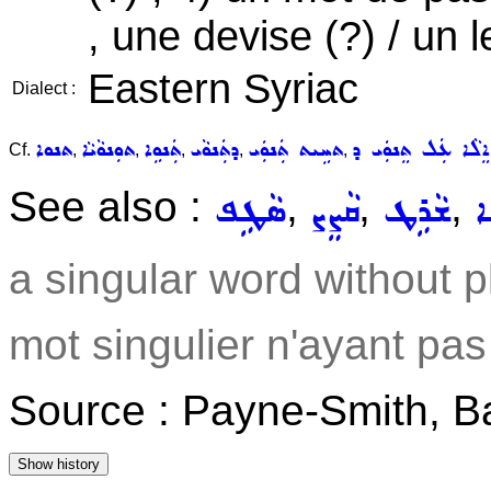
, une devise (?) / un l
Eastern Syriac
Dialect :
ܐܸܠܵܐ ܥܲܠ ܬܸܢܘܲܝ ܕ
ܬܚܹܝܬ ܬܲܢܘܲܝ
ܕܬܲܢܘܵܝ
ܬܲܢܘܹܐ
ܬܘܼܢܘܵܝܵܐ
ܬܢܘܐ
Cf.
,
,
,
,
,
See also :
,
,
,
ܐ
ܫܵܪܹܛ
ܩܵܨܸܨ
ܣܵܛܹܦ
a singular word without p
mot singulier n'ayant pas 
Source : Payne-Smith, B