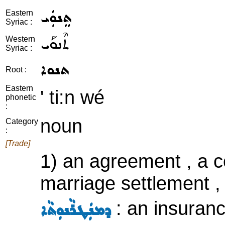
ܬܸܢܘܲܝ
Eastern
Syriac :
ܬܶܢܘܰܝ
Western
Syriac :
ܬܢܘܐ
Root :
Eastern
' ti:n wé
phonetic
:
noun
Category
:
[Trade]
1) an agreement , a c
marriage settlement ,
: an insuranc
ܕܡܢܲܛܪܵܢܘܼܬܵܐ