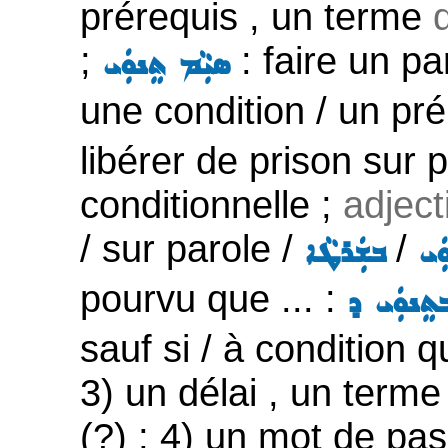
prérequis , un terme
;
: faire un pa
ܣܝܼܵܡ ܬܸܢܘܲܝ
une condition / un pr
libérer de prison sur p
conditionnelle ;
adjecti
/ sur parole /
/
ܲܝ
ܒܫܲܪܛܵܐ
pourvu que ... :
ܬܸܢܘܲܝ ܕ
sauf si / à condition 
3) un délai , un terme
(?) ; 4) un mot de pas