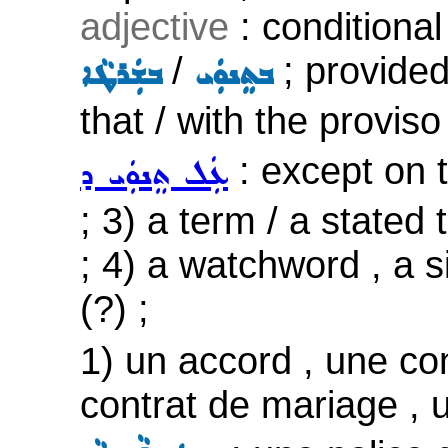
adjective
: conditional
/
; provided
ܒܬܸܢܘܲܝ
ܒܫܲܪܛܵܐ
that / with the proviso
: except on t
ܥܲܠ ܬܸܢܘܲܝ ܕ
; 3) a term / a stated 
; 4) a watchword , a si
(?) ;
1) un accord , une con
contrat de mariage , 