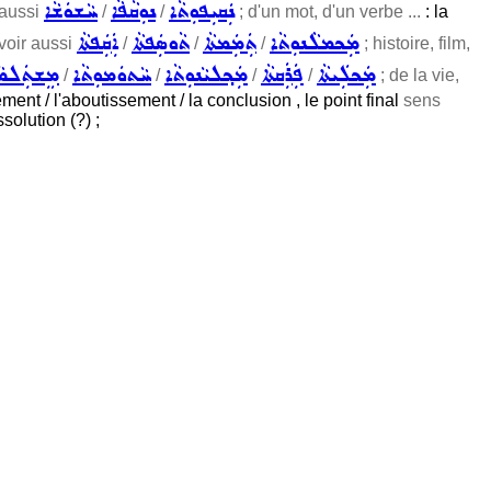
ܢܲܩܝܼܦܘܼܬܵܐ
ܢܘܼܩܵܦܵܐ
ܚܵܫܘܿܫܵܐ
 aussi
/
/
; d'un mot, d'un verbe ...
: la
ܡܲܟܡܠܵܢܘܼܬܵܐ
ܬܲܡܲܡܬܵܐ
ܬܵܘܣܲܦܬܵܐ
ܐܲܩܲܦܬܵܐ
voir aussi
/
/
/
; histoire, film,
ܡܲܟܠܲܝܬܵܐ
ܦܲܪܲܩܬܵܐ
ܡܲܟ݂ܠܝܵܢܘܼܬܵܐ
ܚܵܬܘܿܡܘܼܬܵܐ
ܡܸܫܬܲܠܡܵܢ
/
/
/
/
; de la vie,
èvement / l'aboutissement / la conclusion , le point final
sens
ssolution (?) ;