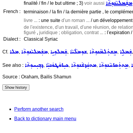
ܡܫܲܡܠܝܵܢܘܼܬܵܐ
finalité / fin / le but ultime ; 3)
voir aussi
French :
terminaison / la fin / la dernière partie , le compléme
livre ...
: une suite
d'un roman ...
/ un développement u
de l'existence, d'un travail, d'une réunion, de relatio
figuré
,
juridique ; obligation, contrat ...
: l'expiration /
Dialect :
Classical Syriac
ܫܲܡܠܹܐ
ܡܸܫܬܲܠܡܵܢܘܼܬܵܐ
ܫܘܼܡܠܵܝܵܐ
ܫܲܡܠܘܼܝܹܐ
ܡܫܲܡܠܝܵܢܘܼܬܵܐ
ܡܠܐ
Cf.
,
,
,
,
,
ܐ
ܡܸܬܬܲܣܪܚܵܢܘܼܬܵܐ
ܡܬܩܲܕܫܵܢܘܼܬܵܐ
ܟܝܼܪܘܿܛܘܿܢܝܼܵܐ
ܕܒ݂ܝܼܚܘܼܬܵܐ
See also :
,
,
,
,
Source : Oraham, Bailis Shamun
Perform another search
Back to dictionary main menu