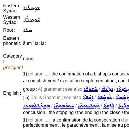
Eastern
ܫܘܼܡܠܵܝܵܐ
Syriac :
Western
ܫܽܘܡܠܳܝܳܐ
Syriac :
ܡܠܐ
Root :
Eastern
phonetic
šum ' la: ia:
:
Category
noun
:
[Religion]
1)
religion ...
: the confirmation of a bishop's consec
accomplishment / execution / implementation , conclusi
ܝܼܦܘܼܬܵܐ
ܢܘܼܩܵܦܵܐ
ܚܵܫܘܿܫܵܐ
group ; 4)
grammar ; see also
/
/
English :
ܲܡܲܡܬܵܐ
ܬܵܘܣܲܦܬܵܐ
ܐܲܩܲܦܬܵܐ
; 5)
Bailis Shamun ; see also
/
/
ܠܲܝܬܵܐ
ܦܲܪܲܩܬܵܐ
ܡܲܟ݂ܠܝܵܢܘܼܬܵܐ
ܚܵܬܘܿܡܘܼܬܵܐ
ܡܸܫܬܲܠܡܵܢܘܼܬܵܐ
/
/
/
/
conclusion , the stopping / the ending / the close / the
1)
religion ...
: la confirmation de la consécration
d'u
perfectionnement , le parachèvement , la mise au point 