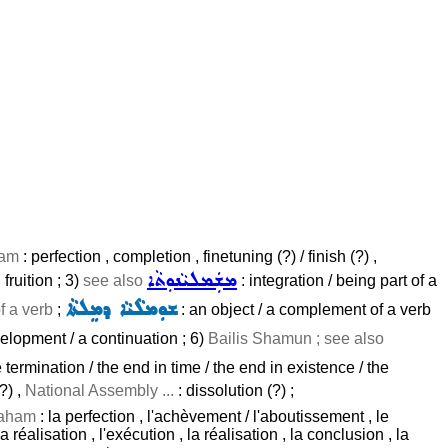
am
: perfection , completion , finetuning (?) / finish (?) ,
ܡܫܲܡܠܝܵܢܘܼܬܵܐ
fruition ; 3)
see also
: integration / being part of a
ܫܘܼܡܠܵܝܵܐ ܕܡܸܠܬܵܐ
f a verb
;
: an object / a complement of a verb
elopment / a continuation ; 6)
Bailis Shamun ; see also
e termination / the end in time / the end in existence / the
?) ,
National Assembly ...
: dissolution (?) ;
aham
: la perfection , l'achèvement / l'aboutissement , le
réalisation , l'exécution , la réalisation , la conclusion , la