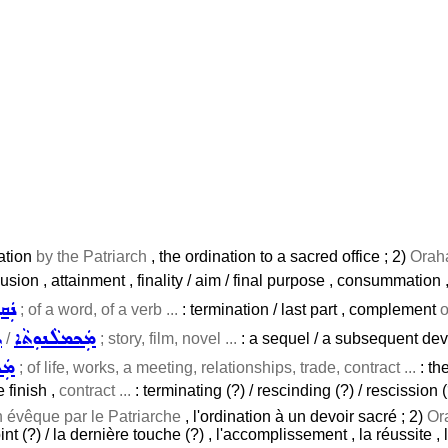
ration
by the Patriarch
, the ordination to a sacred office ; 2)
Orah
on , attainment , finality / aim / final purpose , consummation , 
ܢܲܩ
; of a word, of a verb ...
: termination / last part , complement
o
ܡܲܟܡܠܵܢܘܼܬܵܐ
ܬ
/
; story, film, novel ...
: a sequel / a subsequent dev
ܡܲܟ
; of life, works, a meeting, relationships, trade, contract ...
: th
 finish ,
contract ...
: terminating (?) / rescinding (?) / rescission (
n évêque par le Patriarche
, l'ordination à un devoir sacré ; 2)
Or
(?) / la dernière touche (?) , l'accomplissement , la réussite , la 