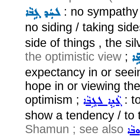
: no sympathy 
ܠܚܲܕ ܓܹܒܵܐ
no siding / taking sid
side of things , the sil
the optimistic view
;
ܹܐ
expectancy in or seein
hope in or viewing the
optimism ;
: to
ܓܵܢܹܐ ܠܓܹܒܵܐ
show a tendency / to t
Shamun ; see also
ܘܒܵܐ