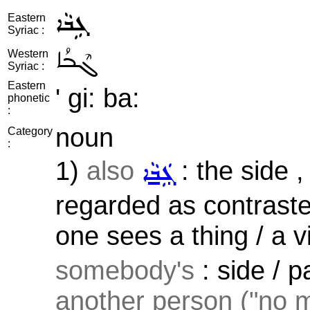
ܓܹܒܵܐ
Eastern
Syriac :
ܓܶܒܳܐ
Western
Syriac :
Eastern
' gi: ba:
phonetic
:
noun
Category
:
1)
also
: the side ,
ܓܲܒܵܐ
regarded as contraste
one sees a thing / a v
somebody's
: side / p
another person ("no m