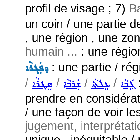
profil de visage ; 7)
Ba
un coin / une partie de
, une région , une zon
humain ...
: une régi
: une partie / ré
ܕܦܲܓ݂ܪܵܐ
/
/
/
/
ܓܲܒܵܐ
ܥܸܠܬܵܐ
ܫܲܪܒܵܐ
ܣܸܛܪܵܐ
prendre en considérat
/ une façon de voir l
jugement, interprétatio
unique , inéquitable / 