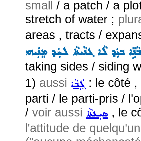
small
/ a patch / a plo
stretch of water ;
plur
areas , tracts / expan
ܒܵܢܹ̈ܐ ܒܝܲܕ ܠܵܐ ܓܢܵܝܬܵܐ ܠܚܲܕ ܡܸܢܲܝܗܝ
taking sides / siding w
1)
aussi
: le côté ,
ܓܲܒܵܐ
parti / le parti-pris / 
/
voir aussi
, le c
ܣܝܼܥܬܵܐ
l'attitude de quelqu'u