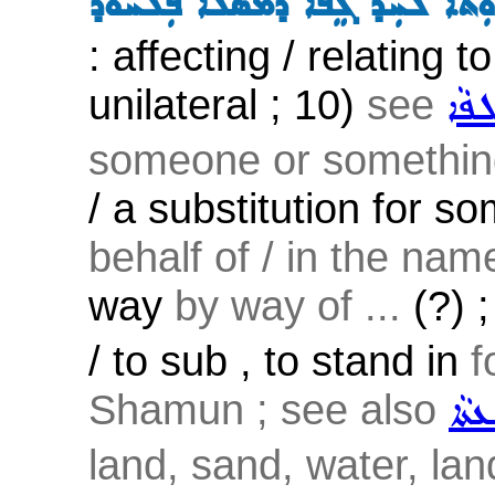
ܘܼܬܵܐ ܠܚܲܕ ܓܸܒܵܐ ܕܡܵܣܵܠܵܐ ܒܲܠܚܘܿܕ
: affecting / relating t
unilateral ; 10)
see
ܦܵܐ
someone or something
/ a substitution for 
behalf of / in the name
way
by way of ...
(?) 
/ to sub , to stand in
f
Shamun ; see also
ܥܬܵܐ
land, sand, water, land