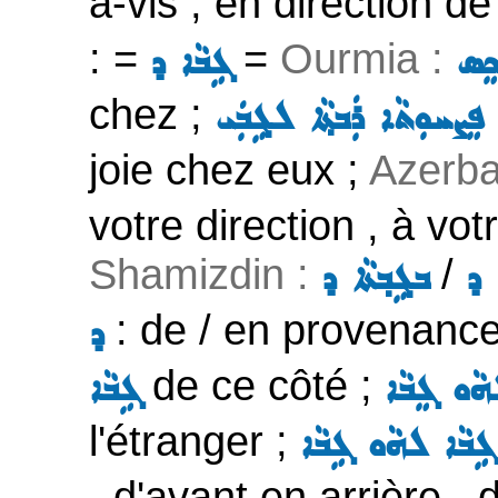
à-vis , en direction de
: =
=
Ourmia :
ܸܣ
ܓܹܒܵܐ ܕ
chez ;
 ܦܸܨܚܘܼܬܵܐ ܪܲܒܬ݂ܵܐ ܠܓܹܒܲܝ
joie chez eux ;
Azerba
votre direction , à vot
Shamizdin :
/
ܐ ܕ
ܒܓܹܒ݂ܬܵܐ ܕ
: de / en provenance
ܕ
de ce côté ;
ܵܘ ܓܸܒܵܐ
ܓܹܒܵܐ
l'étranger ;
ܹܒܵܐ ܠܗܵܘ ܓܹܒܵܐ
, d'avant en arrière , 