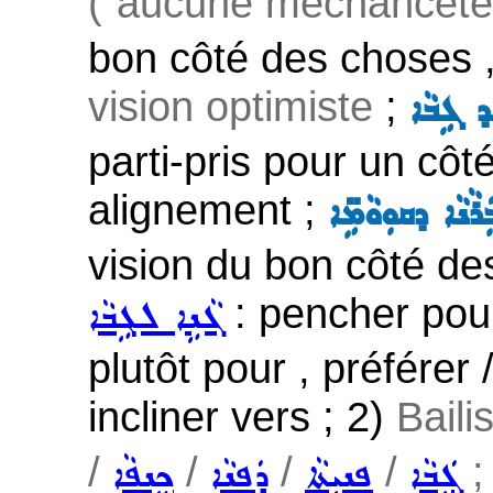
("aucune méchanceté 
bon côté des choses ,
vision optimiste
;
 ܓܹܒܵܐ
parti-pris pour un côté 
alignement ;
ܵܢܵܐ ܕܩܘܼܘܵܡܹ̈ܐ
vision du bon côté de
: pencher pour
ܓܵܢܹܐ ܠܓܹܒܵܐ
plutôt pour , préférer
incliner vers ; 2)
Baili
/
/
/
/
;
ܓܲܒܵܐ
ܦܢܝܼܬܵܐ
ܕܲܦܢܵܐ
ܟܸܢܦܵܐ