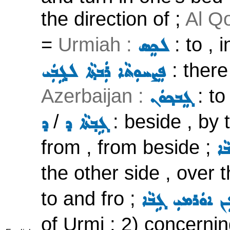
the direction of ;
Al Q
=
Urmiah :
: to , 
ܠܟܸܣ
: there
ܦܸܨܚܘܼܬܵܐ ܪܲܒܬ݂ܵܐ ܠܓܹܒܲܝ
Azerbaijan :
: to
ܓܸܒܟ݂ܘܿܢ
/
: beside , by 
ܓܹܒ݂ܬܵܐ ܕ
ܕ
from , from beside ;
ܵܐ
the other side , over 
to and fro ;
ܢ ܐܘܿܪܡܝܼ ܓܹܒܵܐ
of Urmi ; 2) concerni