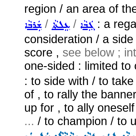
region / an area of th
/
/
: a rega
ܓܲܒܵܐ
ܥܸܠܬܵܐ
ܫܲܪܒܵܐ
consideration / a side 
score ,
see below ; int
one-sided : limited to 
: to side with / to tak
of , to rally the banner
up for , to ally onesel
...
/ to champion / to 