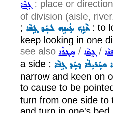
; place or direction
ܓܹܒܵܐ
of division (aisle, river
;
: to 
ܬܵܐܹܟ ܥܲܝܢܹܗ ܠܚܲܕ ܓܹܒܵܐ
keep looking in one di
see also
/
/
ܢܵܐ
ܓܸܣܵܐ
ܣܸܛܪܵܐ
a side ;
 ܘܚܲܪܝܼܦܵܐ ܕܚܲܕ ܓܹܒܵܐ
narrow and keen on on
to cause to be pointe
turn from one side to 
and turn in one's bed 