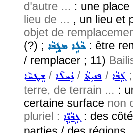
d'autre ...
: une place
lieu de ...
, un lieu et
objet de remplacement
(?) ;
: être r
ܟܵܠܹܐ ܡܓܹܒܵܐ
/ remplacer ; 11)
Bail
/
/
/
;
ܓܲܒܵܐ
ܦܢܝܼܬܵܐ
ܢܲܚܠܵܐ
ܫܸܛܚܵܐ
terre, de terrain ...
: u
certaine surface
non d
pluriel :
: des côté
ܓܹܒܵܢܹ̈ܐ
parties / des régions 