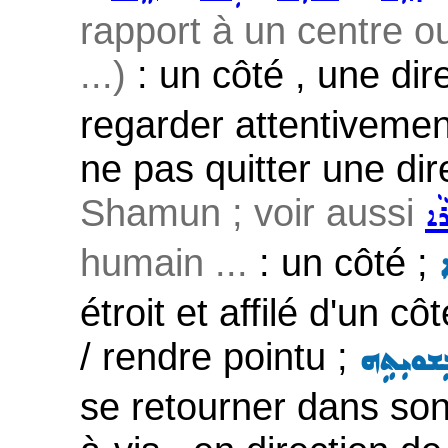
rapport à un centre ou
...)
: un côté , une dir
regarder attentivemen
ne pas quitter une dir
Shamun ; voir aussi
ܵܐ
humain ...
: un côté ;
étroit et affilé d'un cô
/ rendre pointu ;
ܸܫܘܝܼܬܹܗ
se retourner dans son 