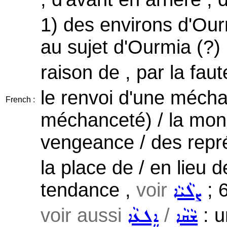
1) des environs d'Our
au sujet d'Ourmia (?)
raison de , par la faut
le renvoi d'une méch
French :
méchanceté) / la monn
vengeance / des repré
la place de / en lieu d
tendance ,
voir
; 
ܨܠܵܝܵܐ
voir aussi
/
: u
ܫܵܩܵܐ
ܐܸܠܥܵܐ