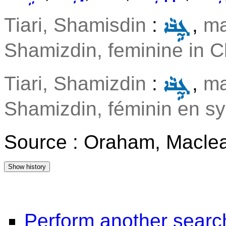
Tiari, Shamisdin
:
,
ma
ܓ̰ܹܒܵܐ
Shamizdin, feminine in Cl
Tiari, Shamizdin
:
,
ma
ܓ̰ܹܒܵܐ
Shamizdin, féminin en sy
Source : Oraham, Maclea
Perform another searc