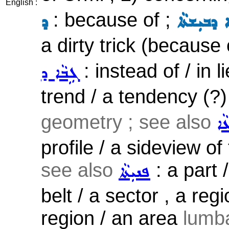
English :
: because of ;
 ܕܒܝܼܫܬܵܐ
ܕ
a dirty trick (because o
: instead of / in l
ܓܹܒܵܐ ܕ
trend / a tendency (?)
geometry ; see also
ܵܐ
profile / a sideview of
see also
: a part 
ܦܢܝܼܬܵܐ
belt / a sector , a reg
region / an area
lumba