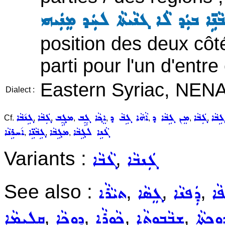
ܵܢܹ̈ܐ ܒܝܲܕ ܠܵܐ ܓܢܵܝܬܵܐ ܠܚܲܕ ܡܸܢܲܝܗܝ
position des deux cô
parti pour l'un d'entre 
Eastern Syriac, NEN
Dialect :
ܹܒܵܐ
ܓܲܒܵܐ
ܡܸܢ ܓܹܒܵܐ ܕ
ܐܵܗܵܐ ܓܹܒܵ ܕ
ܐܸܟ݂ܵܐ ܓ̰ܹܒ
ܡܓ̰ܹܒ
ܓܲܒܵܐ
ܓܹܢ݇ܒܵܐ
Cf.
,
,
,
,
,
,
,
ܓܵܢܹܐ ܠܓܹܒܵܐ
ܡܓܹܒܵܐ
ܓܹܒܵܢܹ̈ܐ
ܐ݇ܚܪܹܢܵܐ
,
,
,
Variants :
,
ܓܲܢܒܵܐ
ܓܵܒܵܐ
See also :
,
,
,
ܵܐ
ܕܲܦܢܵܐ
ܓܸܣܵܐ
ܬܝܵܪܵܐ
,
,
,
,
ܘܼܟܬܵܐ
ܫܒ݂ܵܒ݂ܘܼܬܵܐ
ܟܵܘܪܵܐ
ܕܘܼܟܵܐ
ܩܠܹܝܡܵܐ