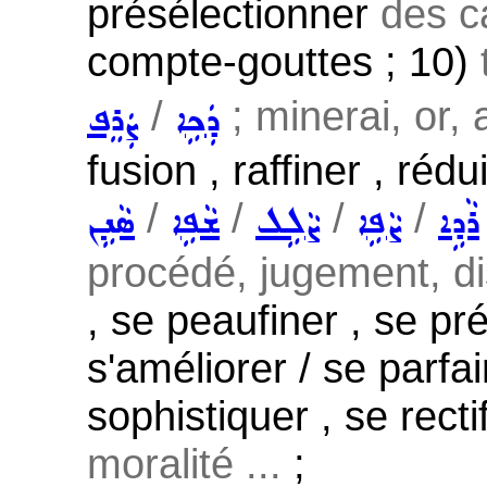
présélectionner
des c
compte-gouttes ; 10)
/
; minerai, or, 
ܕܲܟܹܐ
ܨܲܪܸܦ
fusion , raffiner , rédu
/
/
/
/
ܪܵܕܹܐ
ܨܵܦܹܐ
ܨܵܠܹܠ
ܫܵܦܹܐ
ܣܵܢܹܢ
procédé, jugement, di
, se peaufiner , se pré
s'améliorer / se parfai
sophistiquer , se rectif
moralité ...
;