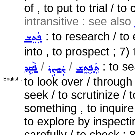
of , to put to trial / to
intransitive : see also
: to research / to
ܦܲܬܸܫ
into , to prospect ; 7)
/
/
: to se
ܬܲܦ̮ܬܸܫ
ܨܲܚܨܹܐ
ܦܵܩܹܕ
to look over / through
English :
seek / to scrutinize /
something , to inquire
to explore by inspecti
carefully / to check ; 