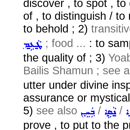
discover , to spot , to
of , to distinguish / t
to behold ; 2)
transiti
; food ...
: to samp
ܛܵܥܹܡ
the quality of ; 3)
Yoa
Bailis Shamun ; see 
utter under divine insp
assurance or mystical 
5)
see also
/
/
ܐ
ܢܵܣܹܐ
ܒܲܚܸܢ
prove , to put to the pr