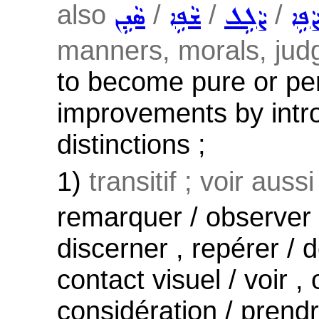
also
/
/
/
ܵܦܹܐ
ܨܵܠܹܠ
ܫܵܦܹܐ
ܣܵܢܹܢ
manners, morals, jud
to become pure or per
improvements by intro
distinctions ;
1)
transitif ; voir auss
remarquer / observer ,
discerner , repérer / d
contact visuel / voir ,
considération / prend