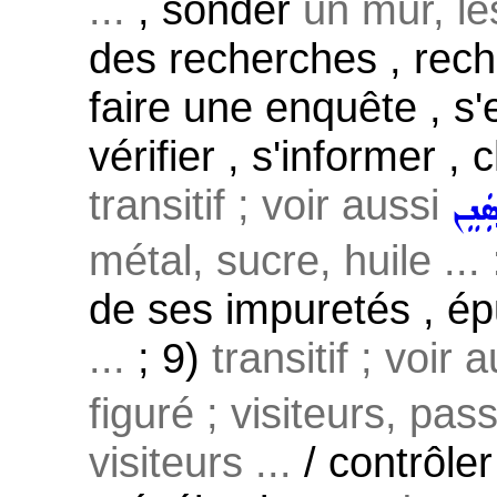
...
, sonder
un mur, le
des recherches , rech
faire une enquête , s'
vérifier , s'informer ,
transitif ; voir aussi
ܲܢܸܢ
métal, sucre, huile ...
de ses impuretés , é
...
; 9)
transitif ; voir 
figuré ; visiteurs, pas
visiteurs ...
/ contrôle