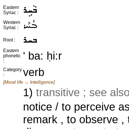
ܒܵܚܹܪ
Eastern
Syriac :
ܒܳܚܶܪ
Western
Syriac :
ܒܚܪ
Root :
Eastern
' ba: ḥi:r
phonetic
:
verb
Category
:
[Moral life → Intelligence]
1)
transitive ; see als
notice / to perceive as
remark , to observe , t