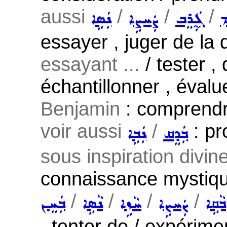
aussi
/
/
/
ܡ
ܓ̰ܲܪܸܒ
ܨܲܚܨܹܐ
ܢܲܣܹܐ
essayer , juger de la 
essayant ...
/ tester ,
échantillonner , évalu
Benjamin
: comprendre
voir aussi
/
: pr
ܒܲܕܸܩ
ܢܲܒܹܐ
sous inspiration divin
connaissance mystique
/
/
/
/
ܒܵܩܹܐ
ܨܲܚܨܹܐ
ܚܵܙܹܐ
ܢܵܣܹܐ
ܒܲܚܸܢ
, tenter de / expérime