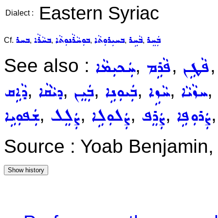
Eastern Syriac
Dialect :
ܒܲܚܸܪ
ܒܵܚܹܪ
ܒܚܝܼܪܘܼܬܵܐ
ܒܘܼܚܵܪܵܢܘܼܬܵܐ
ܒܚܵܪܵܐ
ܒܚܪ
Cf.
,
,
,
,
,
See also :
,
,
ܦܵܛܹܢ
ܦܵܪܹܡ
ܚܲܟܝܼܡܵܐ
,
,
,
,
,
,
ܚܙܵܝܵܐ
ܚܵܙܹܐ
ܒܲܝܘܼܢܹܐ
ܒܲܝܸܢ
ܕܝܵܩܵܐ
ܕܵܐܹܩ
,
,
,
,
ܨܲܪܘܼܦܹܐ
ܨܲܪܸܦ
ܨܲܠܘܼܠܹܐ
ܨܲܠܸܠ
ܫܲܦܘܼܝܹܐ
Source : Yoab Benjamin,