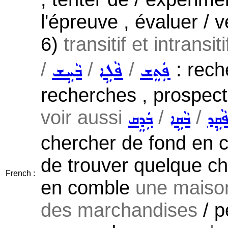
l'épreuve , évaluer / v
6)
transitif et intransit
/
/
/
: rech
ܦܲܬܸܫ
ܦܵܠܹܐ
ܒܵܚܹܫ
recherches , prospect
voir aussi
/
/
ܵܩܹܕ
ܒܵܩܹܐ
ܒܲܕܸܩ
chercher de fond en co
de trouver quelque ch
French :
en comble
une maison
des marchandises
/ p