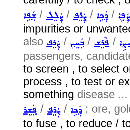
/
/
/
/
ܨܲܦܹܐ
ܕܲܟܹܐ
ܨܲܪܸܦ
ܨܲܠܸܠ
ܫܲܦܹܐ
impurities or unwante
also
/
/
/
ܨܹܐ
ܦܵܪܸܫ
ܒܲܚܸܢ
ܨܲܪܸܦ
passengers, candidate
to screen , to select 
process , to test or e
something
disease ...
/
/
; ore, gold
ܕܲܟܹܐ
ܨܲܪܸܦ
ܦܲܫܸܪ
to fuse , to reduce / t