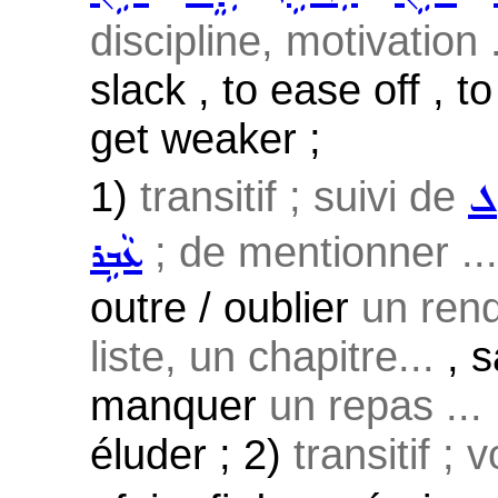
discipline, motivation .
slack , to ease off , to 
get weaker ;
1)
transitif ; suivi de
ܠ
; de mentionner ...
ܥܵܒܹܪ
outre / oublier
un ren
liste, un chapitre...
, s
manquer
un repas ...
éluder ; 2)
transitif ; 