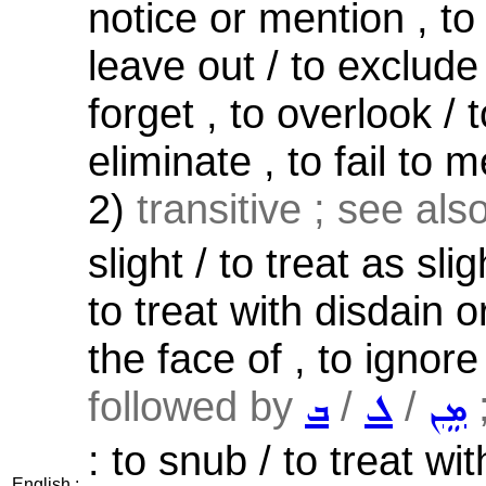
notice or mention , t
leave out / to exclud
forget , to overlook / t
eliminate , to fail to 
2)
transitive ; see als
slight / to treat as sli
to treat with disdain or
the face of , to ignore
followed by
/
/
ܡܸܢ
ܠ
ܒ
: to snub / to treat wi
English :