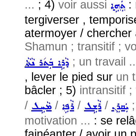
...
; 4)
voir aussi
: 
ܬܲܗܹܐ
tergiverser , temporise
atermoyer / chercher
Shamun ; transitif ; v
; un travail ..
ܕܵܪܹܐ ܒܲܬ݇ܪ ܢܵܬܵܐ
, lever le pied sur
un t
bâcler ; 5)
intransitif 
/
/
/
/
;
ܝܲܩܪܸܢ
ܪܵܫܹܠ
ܪܵܦܹܐ
ܡܵܚܹܠ
motivation ...
: se relâ
fainéanter / avoir un p