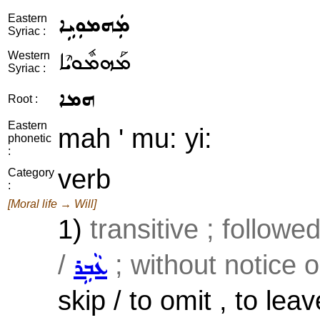
ܡܲܗܡܘܼܝܹܐ
Eastern
Syriac :
ܡܰܗܡܽܘܝܶܐ
Western
Syriac :
ܗܡܐ
Root :
Eastern
mah ' mu: yi:
phonetic
:
verb
Category
:
[Moral life → Will]
1)
transitive ; followe
/
; without notice o
ܥܵܒܹܪ
skip / to omit , to lea