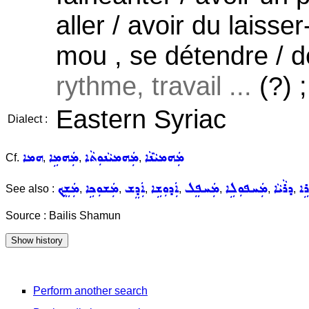
aller / avoir du laisser-
mou , se détendre / de
rythme, travail ...
(?) ;
Eastern Syriac
Dialect :
ܡܲܗܡܝܵܢܵܐ
ܡܲܗܡܝܵܢܘܼܬܵܐ
ܡܲܗܡܹܐ
ܗܡܐ
Cf.
,
,
,
ܪܹܐ
ܕܪܵܝܵܐ
ܡܲܚܦܘܼܠܹܐ
ܡܲܚܦܸܠ
ܐܲܕܘܼܫܹܐ
ܐܲܕܸܫ
ܡܲܫܘܼܟܹܐ
ܡܲܫܸܟ݂
See also :
,
,
,
,
,
,
,
Source : Bailis Shamun
Perform another search