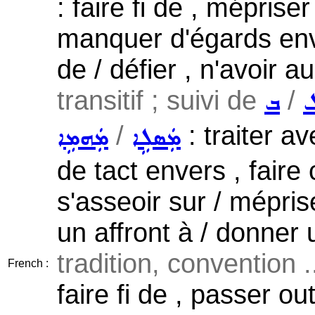
: faire fi de , méprise
manquer d'égards env
de / défier , n'avoir 
transitif ; suivi de
/
ܒ
/
: traiter a
ܡܲܣܠܹܐ
ܡܲܗܡܹܐ
de tact envers , faire 
s'asseoir sur / méprise
un affront à / donner
tradition, convention .
French :
faire fi de , passer ou