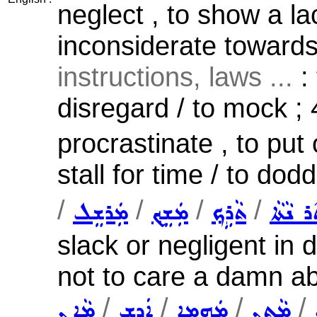
neglect , to show a la
inconsiderate toward
instructions, laws ...
: 
disregard / to mock ;
procrastinate , to put o
stall for time / to dod
/
/
/
/
ܪ ܢܵܬܵܐ
ܬܵܪܹܟ݂
ܡܲܫܸܟ݂
ܡܲܪܫܸܠ
slack or negligent in 
not to care a damn ab
/
/
/
/
ܡܵܬܹܢ
ܡܲܗܡܹܐ
ܐܲܕܸܫ
ܡܵܐܹܢ