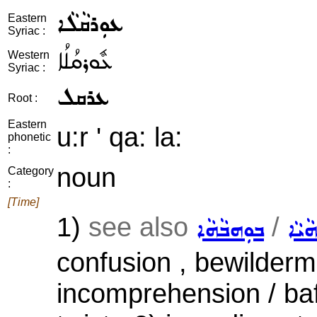
ܥܘܼܪܩܵܠܵܐ
Eastern
Syriac :
ܥܽܘܪܩܳܠܳܐ
Western
Syriac :
ܥܪܩܠ
Root :
Eastern
u:r ' qa: la:
phonetic
:
noun
Category
:
[Time]
1)
see also
/
ܵܝܵܐ
ܒܘܼܗܒܵܗܵܐ
confusion , bewilderm
incomprehension / baf