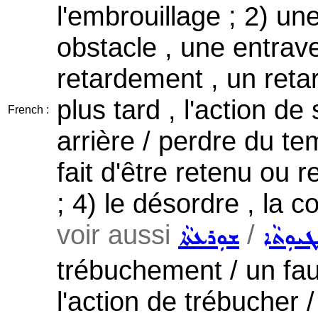
l'embrouillage ; 2) une
obstacle , une entra
retardement , un retar
plus tard , l'action de 
French :
arrière / perdre du te
fait d'être retenu ou r
; 4) le désordre , la c
voir aussi
/
ܛܝܘܼܬܵܐ
ܫܘܼܪܥܬܵܐ
trébuchement / un faux
l'action de trébucher 