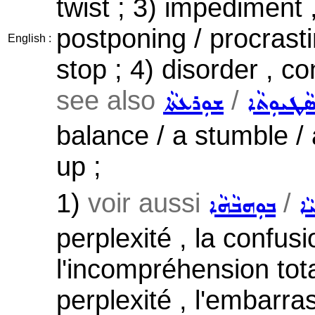
twist ; 3) impediment ,
postponing / procrastin
English :
stop ; 4) disorder , co
see also
/
ܵܛܝܘܼܬܵܐ
ܫܘܼܪܥܬܵܐ
balance / a stumble / 
up ;
1)
voir aussi
/
ܵܐ
ܒܘܼܗܒܵܗܵܐ
perplexité , la confusi
l'incompréhension total
perplexité , l'embarras