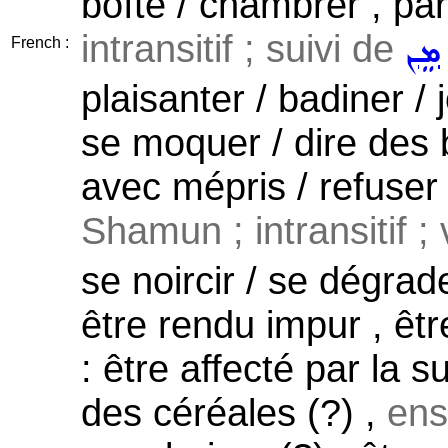
boîte / chambrer , paro
intransitif ; suivi de
ܡܸܢ
French :
plaisanter / badiner / 
se moquer / dire des b
avec mépris / refuser 
Shamun ; intransitif ;
se noircir / se dégra
être rendu impur , êt
: être affecté par la su
des céréales (?) ,
ens