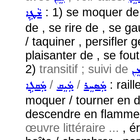
: 1) se moquer de ,
ܫܵܛܹܐ
de , se rire de , se ga
/ taquiner , persifler g
plaisanter de , se fou
2)
transitif ; suivi de
ܸܢ
/
/
: raill
ܡܲܣܚܸܪ
ܡܲܝܸܩ
ܡܲܩܠܹܐ
moquer / tourner en dér
descendre en flammes
œuvre littéraire ...
, ér