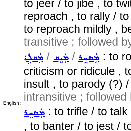
to jeer / to jibe , to tw
reproach , to rally / to
to reproach mildly , be
transitive ; followed 
/
/
: to r
ܡܲܣܚܸܪ
ܡܲܝܸܩ
ܡܲܩܠܹܐ
criticism or ridicule , 
insult , to parody (?) /
intransitive ; followed
English :
: to trifle / to t
ܡܲܣܚܸܪ
, to banter / to jest / 