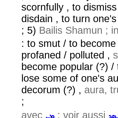
scornfully , to dismiss
disdain , to turn one's
; 5)
Bailis Shamun ; in
: to smut / to become
profaned / polluted ,
s
become popular (?) /
lose some of one's au
decorum (?) ,
aura, tr
;
avec
; voir aussi
ܣܸܕ
ܡܸܢ