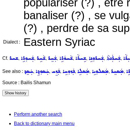
populariser (?) , être
banaliser (?) , se vul
(?) , perdre de sa sup
Eastern Syriac
Dialect :
ܪܵܐ
ܫܲܚܪܲܢܬܵܐ
ܫܲܚܪܘܼܢܹܐ
ܫܹܚܪܵܐ
ܫܵܚܘܿܪܹܐ
ܫܲܚܸܪ
ܫܵܚܹܪ
ܫܲܚܘܼܪܹܐ
ܫܚܪ
Cf.
,
,
,
,
,
,
,
,
ܹܐ
ܡܲܣܚܸܪ
ܡܲܣܠܘܼܝܹܐ
ܡܲܣܠܹܐ
ܒܲܙܘܼܚܹܐ
ܒܲܙܸܚ
ܚܲܣܘܼܕܹܐ
ܚܲܣܸܕ
See also :
,
,
,
,
,
,
,
Source : Bailis Shamun
Perform another search
Back to dictionary main menu