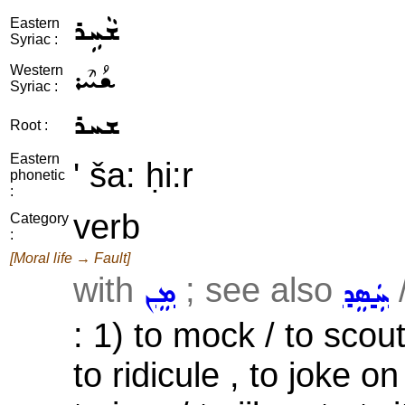
ܫܵܚܹܪ
Eastern
Syriac :
ܫܳܚܶܪ
Western
Syriac :
ܫܚܪ
Root :
Eastern
' ša: ḥi:r
phonetic
:
verb
Category
:
[Moral life → Fault]
with
; see also
ܚܲܣܸܕ
ܡܸܢ
: 1) to mock / to scout
to ridicule , to joke on 