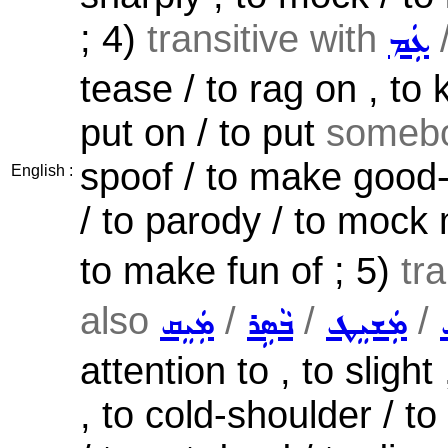
; 4)
transitive with
ܥܲܡ
tease / to rag on , to k
put on / to put
someb
spoof / to make good-
English :
/ to parody / to mock 
to make fun of ; 5)
tr
also
/
/
/
ܡܲܫܝܸܛ
ܒܵܣܹܪ
ܡܲܝܸܩ
attention to , to slight
, to cold-shoulder / to