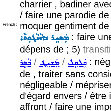
charrier , badiner avec
/ faire une parodie de 
moquer gentiment de /
French :
: faire un
ܡܲܣܚܸܪ ܒܗܵܢܵܓܘܼܬܵܐ
dépens de ; 5)
transit
/
/
: négl
ܩܲܠܩܸܠ
ܡܲܫܝܸܛ
ܒܵܣܹܪ
de , traiter sans consi
négligeable / méprise
d'égard envers / être i
affront / faire une imp