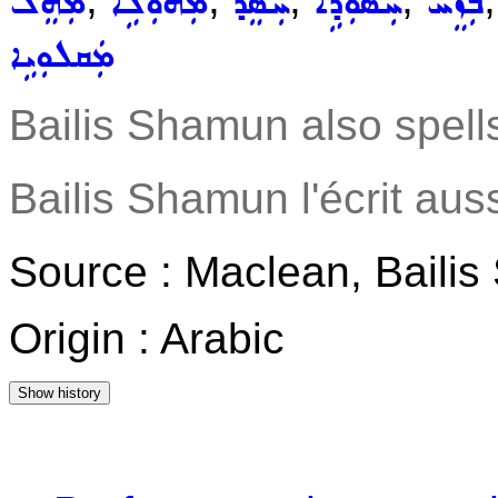
ܒܲܙܸܚ
ܚܲܣܘܼܕܹܐ
ܚܲܣܸܕ
ܡܲܗܘܼܠܹܐ
ܡܲܗܸܠ
ܡܲܩܠܘܼܝܹܐ
Bailis Shamun also spells
Bailis Shamun l'écrit aus
Source : Maclean, Baili
Origin : Arabic