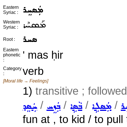
ܡܲܣܚܸܪ
Eastern
Syriac :
ܡܰܣܚܶܪ
Western
Syriac :
ܣܚܪ
Root :
Eastern
' mas ḥir
phonetic
:
verb
Category
:
[Moral life → Feelings]
1)
transitive ; followe
/
/
/
/
ܪ
ܡܲܣܠܹܐ
ܒܵܣܹܐ
ܒܲܙܸܚ
ܚܲܣܸܕ
fun at , to kid / to pul