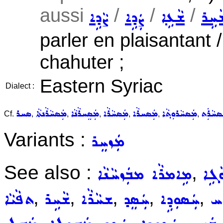
aussi
/
/
/
ܵܚܹܪ
ܫܵܥܹܐ
ܨܲܕܹܐ
ܨܵܕܹܐ
parler en plaisantant 
chahuter ;
Eastern Syriac
Dialect :
ܣܚܵܪܲܬ
ܡܲܣܚܵܪܘܼܬ݂ܵܐ
ܡܲܣܚܪܵܐ
ܡܲܣܚܵܪܵܐ
ܡܲܣܸܚܪܵܢܵܐ
ܡܲܣܚܵܪܵܢܬܵܐ
ܣܚܪ
Cf.
,
,
,
,
,
,
Variants :
ܡܲܙܚܸܪ
See also :
,
ܵܓܹܐ
ܡܹܐܡܪܵܐ ܡܒܲܙܚܵܢܵܐ
,
,
,
,
,
ܸܚ
ܚܲܣܘܼܕܹܐ
ܚܲܣܸܕ
ܫܚܵܪܵܐ
ܫܵܚܹܪ
ܬܦܵܝܵܐ
,
,
,
,