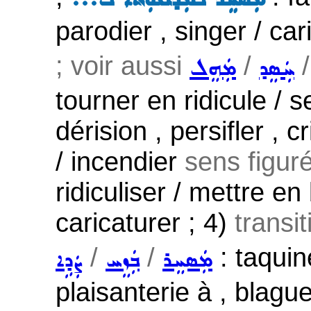
parodier , singer / car
; voir aussi
/
ܚܲܣܸܕ
ܡܲܗܸܠ
tourner en ridicule / 
dérision , persifler ,
/ incendier
sens figuré
ridiculiser / mettre en
caricaturer ; 4)
transi
/
/
: taquine
ܡܲܣܚܸܪ
ܒܲܙܸܚ
ܨܲܕܹܐ
plaisanterie à , blagu