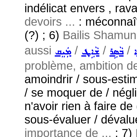
indélicat envers , rava
devoirs ...
: méconnaîtr
(?) ; 6)
Bailis Shamun ;
aussi
/
/
/
ܒܵܣܹܪ
ܫܵܐܹܛ
ܡܲܝܸܩ
problème, ambition de
amoindrir / sous-esti
/ se moquer de / néglig
n'avoir rien à faire de 
sous-évaluer / dévalue
importance de ...
; 7)