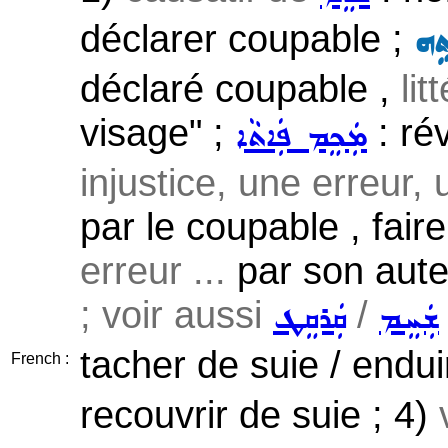
déclarer coupable ;
ܹܗ
déclaré coupable ,
li
visage" ;
: ré
ܡܲܟܸܡ ܦܲܐܬܵܐ
injustice, une erreur, 
par le coupable , fai
erreur ...
par son aute
; voir aussi
/
ܫܲܚܸܡ
ܩܲܪܩܸܛ
tacher de suie / endui
French :
recouvrir de suie ; 4)