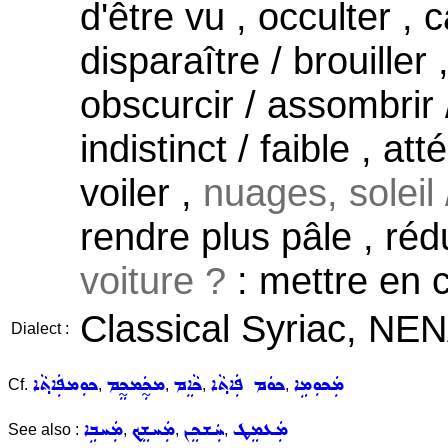
d'être vu , occulter , 
disparaître / brouiller 
obscurcir / assombrir
indistinct / faible , at
voiler ,
nuages, soleil /
rendre plus pâle , réd
voiture ?
: mettre en 
Classical Syriac, NE
Dialect :
ܡܲܟܘܼܡܹܐ
ܟܘܿܡ ܦܲܐܬ݂ܵܐ
ܟܵܐܸܡ
ܡܟ̰ܲܡܟ̰ܸܡ
ܟܘܼܡܦܲܐܬ݂ܵܐ
Cf.
,
,
,
,
ܡܲܥܡܸܛ
ܚܲܫܟܸܢ
ܡܲܚܫܸܟ݂
ܡܲܚܒܹܐ
See also :
,
,
,