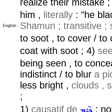
realize their mistake 
him ,
literally
: "he bla
Shamun ; transitive ;
English :
to soot , to cover / to
coat with soot ; 4)
see
being seen , to concea
indistinct / to blur
a pi
less bright ,
clouds , s
;
1)
causatif de
: noi
ܟܵܐܸܡ