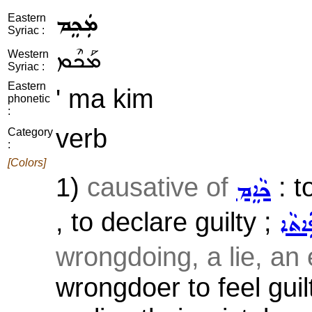
ܡܲܟܸܡ
Eastern
Syriac :
ܡܰܟܶܡ
Western
Syriac :
Eastern
' ma kim
phonetic
:
verb
Category
:
[Colors]
1)
causative of
: t
ܟܵܐܸܡ
, to declare guilty ;
ܐܬܵܐ
wrongdoing, a lie, an e
wrongdoer to feel guil