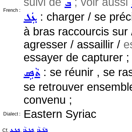
suivi de
; voir aussi
ܒ
French :
: charger / se préci
ܥܲܠ
à bras raccourcis sur 
agresser / assaillir /
e
essayer de capturer ;
: se réunir , se ra
ܬܵܦܹܩ
se retrouver ensemble
convenu ;
Eastern Syriac
Dialect :
ܦܓ݂ܵܥܵܐ
ܦܸܓ݂ܥܵܐ
ܦܓܥ
Cf.
,
,