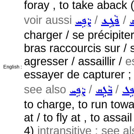
foray , to take aback (
voir aussi
/
/
ܩ
ܦܵܓܹܥ
ܨܵܦܹܚ
charger / se précipite
bras raccourcis sur / 
agresser / assaillir /
e
English :
essayer de capturer ;
see also
/
/
ܦܹܠ
ܒܵܠܹܩ
ܨܵܦܹܚ
to charge, to run towa
at / to fly at , to assai
4)
intransitive ; see a