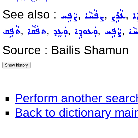
See also :
,
,
,
ܐ
ܥܵܪܹܨ
ܨܦܵܚܵܐ
ܨܵܦܹܚ
,
,
,
,
,
ܵܐ
ܨܵܦܹܚ
ܘܲܥܘܕܹܐ
ܘܲܥܸܕ
ܬܦܵܩܵܐ
ܬܵܦܹܩ
Source : Bailis Shamun
Perform another searc
Back to dictionary ma