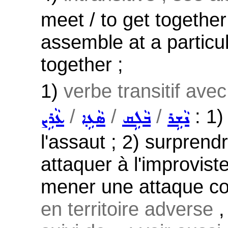
meet / to get together 
assemble at a particu
together ;
1)
verbe transitif ave
/
/
/
: 1)
ܢܵܫܹܪ
ܒܵܠܹܩ
ܣܵܥܹܐ
ܥܵܪܹܨ
l'assaut ; 2) surprendr
attaquer à l'improvis
mener une attaque co
en territoire adverse
,