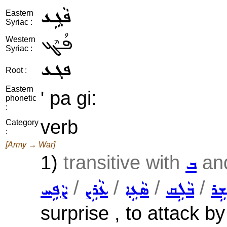
ܦܵܓܹܥ
Eastern
Syriac :
ܦܳܓܶܥ
Western
Syriac :
ܦܓܥ
Root :
Eastern
' pa gi:
phonetic
:
verb
Category
:
[Army → War]
1)
transitive with
and
ܒ
/
/
/
/
ܫܹܪ
ܒܵܠܹܩ
ܣܵܥܹܐ
ܥܵܪܹܨ
ܨܵܦܹܚ
surprise , to attack by