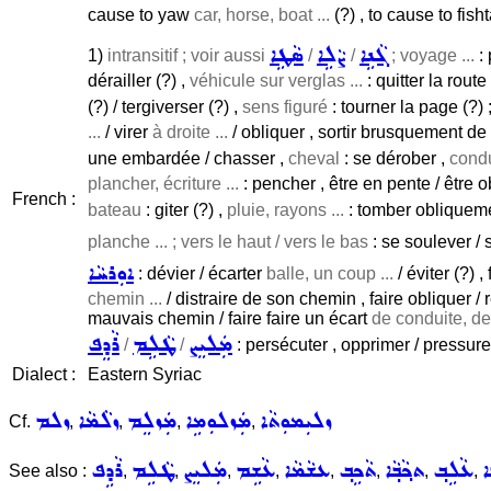
cause to yaw
car, horse, boat ...
(?) , to cause to fisht
ܓܵܢܹܐ
ܨܵܠܹܐ
ܣܵܛܹܐ
1)
intransitif ; voir aussi
/
/
; voyage ...
: 
dérailler (?) ,
véhicule sur verglas ...
: quitter la route
(?) / tergiverser (?) ,
sens figuré
: tourner la page (?) 
...
/ virer
à droite ...
/ obliquer , sortir brusquement de s
une embardée / chasser ,
cheval
: se dérober ,
cond
plancher, écriture ...
: pencher , être en pente / être ob
French :
bateau
: giter (?) ,
pluie, rayons ...
: tomber obliqueme
planche ... ; vers le haut / vers le bas
: se soulever / 
ܐܘܼܪܚܵܐ
: dévier / écarter
balle, un coup ...
/ éviter (?) 
chemin ...
/ distraire de son chemin , faire obliquer /
mauvais chemin / faire faire un écart
de conduite, de
ܡܲܠܝܸܨ
ܛܵܠܹܡ
ܪܵܕܸܦ
/
/
: persécuter , opprimer / pressurer
Dialect :
Eastern Syriac
ܙܠܝܼܡܘܼܬܵܐ
ܡܲܙܠܘܼܡܹܐ
ܡܲܙܠܸܡ
ܙܠܵܡܵܐ
ܙܠܡ
Cf.
,
,
,
,
ܐ
ܥܵܠܹܒ݂
ܬܟ݂ܵܒ݂ܵܐ
ܬܵܟܹܒ݂
ܥܫܵܡܵܐ
ܥܵܫܹܡ
ܡܲܠܝܸܨ
ܛܵܠܹܡ
ܪܵܕܹܦ
See also :
,
,
,
,
,
,
,
,