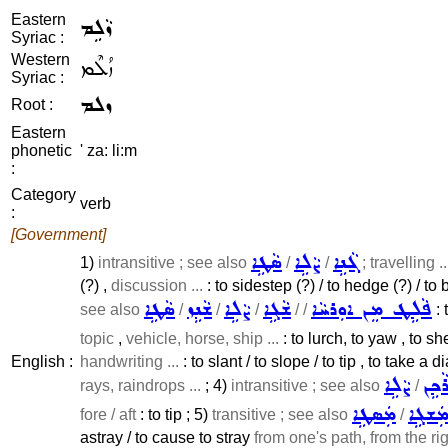
Eastern
ܙܵܠܹܡ
Syriac :
Western
ܙܳܠܶܡ
Syriac :
ܙܠܡ
Root :
Eastern
phonetic
' za: li:m
:
Category
verb
:
[Government]
ܓܵܢܹܐ
ܨܵܠܹܐ
ܣܵܛܹܐ
1)
intransitive ; see also
/
/
; travelling ..
(?) ,
discussion ...
: to sidestep (?) / to hedge (?) / to
ܦܵܠܹܛ ܡܸܢ ܐܘܼܪܚܵܐ
ܫܵܓܹܐ
ܨܵܠܹܐ
ܫܵܢܹܙ
ܣܵܛܹܐ
see also
/
/
/
/ /
: 
topic
,
vehicle, horse, ship ...
: to lurch, to yaw , to sh
English :
handwriting ...
: to slant / to slope / to tip , to take a 
ܵܟܹܢ
ܨܵܠܹܐ
rays, raindrops ...
; 4)
intransitive ; see also
/
ܲܫܓܹܐ
ܡܲܣܛܹܐ
fore / aft
: to tip ; 5)
transitive ; see also
/
astray / to cause to stray
from one's path, from the rig