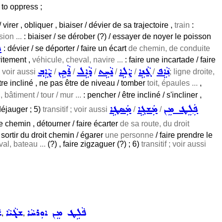
 to oppress ;
irer , obliquer , biaiser / dévier de sa trajectoire ,
train
:
ion ...
: biaiser / se dérober (?) / essayer de noyer le poisson
ܦ
: dévier / se déporter / faire un écart
de chemin, de conduite
vitement ,
véhicule, cheval, navire ...
: faire une incartade / faire
ܢܵܐܹܦ
ܓܵܢܹܐ
ܨܵܠܹܐ
ܢܵܚܹܬ
ܕܵܐܹܠ
ܪܵܟܹܢ
ܨܵܐܹܒ݂
 ; voir aussi
/
/
/
/
/
/
; ligne droite,
 être incliné , ne pas être de niveau / tomber
toit, épaules ...
,
 bâtiment / tour / mur ...
: pencher / être incliné / s'incliner ,
ܦܲܠܸܛ ܡܸܢ
ܡܲܫܓܹܐ
ܡܲܣܛܹܐ
déjauger ; 5)
transitif ; voir aussi
/
/
tre chemin , détourner / faire écarter
de sa route, du droit
 sortir du droit chemin / égarer
une personne
/ faire prendre le
al, bateau ...
(?) , faire zigzaguer (?) ; 6)
transitif ; voir aussi
ܦܵܠܹܛ ܡܸܢ ܐܘܼܪܚܵܐ
ܫܓ݂ܵܝܵܐ
ܫ
,
,