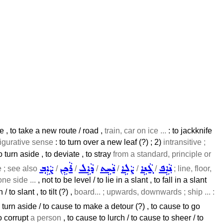
se , to take a new route / road ,
train, car on ice ...
: to jackknife
figurative sense
: to turn over a new leaf (?) ; 2)
intransitive ;
o turn aside , to deviate , to stray
from a standard, principle or
ܢܵܐܹܦ
ܓܵܢܹܐ
ܨܵܠܹܐ
ܢܵܚܹܬ
ܕܵܐܹܠ
ܪܵܟܹܢ
ܨܵܐܹܒ݂
e ; see also
/
/
/
/
/
/
; line, floor,
one side ...
, not to be level / to lie in a slant , to fall in a slant
 / to slant , to tilt (?) ,
board... ; upwards, downwards ; ship ... :
o turn aside / to cause to make a detour (?) , to cause to go
to corrupt
a person
, to cause to lurch / to cause to sheer / to