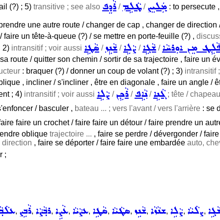
ܡܲܠܝܸܨ
ܛܵܠܹܡ
ܪܵܕܸܦ
ail (?) ; 5)
transitive ; see also
/
/
: to persecute ,
prendre une autre route / changer de cap , changer de direction / v
 / faire un tête-à-queue (?) / se mettre en porte-feuille (?) ,
discuss
ܵܠܹܛ ܡܸܢ ܐܘܼܪܚܵܐ
ܫܵܓܹܐ
ܨܵܠܹܐ
ܫܵܢܹܙ
ܣܵܛܹܐ
; 2)
intransitif ; voir aussi
/
/
/
/
a route / quitter son chemin / sortir de sa trajectoire , faire un é
ucteur
: braquer (?) / donner un coup de volant (?) ; 3)
intransitif
lique , incliner / s'incliner , être en diagonale , faire un angle /
ܓܵܢܹܐ
ܢܵܐܹܦ
ܪܵܟܹܢ
ܨܵܠܹܐ
nt ; 4)
intransitif ; voir aussi
/
/
/
; tête / chapeau,
s'enfoncer / basculer ,
bateau ... ; vers l'avant / vers l'arrière
: se 
, faire faire un crochet / faire faire un détour / faire prendre un au
 rendre oblique
trajectoire ...
, faire se perdre / dévergonder / faire
 direction
, faire se déporter / faire faire une embardée
auto, chev
 ;
ܵܓܹܐ
ܨܠܵܝܵܐ
ܨܵܠܹܐ
ܫܢܵܙܵܐ
ܫܵܢܹܙ
ܣܛܵܝܵܐ
ܣܵܛܹܐ
ܥܨܵܝܵܐ
ܥܵܨܹܐ
ܪܒ݂ܵܨܵܐ
ܪܵܒܹܨ
ܥܠܵܒ݂ܵ
,
,
,
,
,
,
,
,
,
,
,