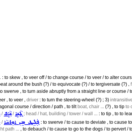
.
: to skew , to veer off / to change course / to veer / to alter cour
 beat around the bush (?) / to equivocate (?) / to tergiversate (?) ,
to swerve , to turn aside abruptly from a straight line or course / t
eer , to veer ,
driver
: to turn the steering-wheel (?) ; 3)
intransitiv
diagonal course / direction / path , to tilt
boat, chair ...
(?) , to tip
to 
ܓܵܢܹܐ
ܢܵܐܹܦ
ܪ
/
/
; head / hat, building / tower / wall ...
: to tip , to to lean
ܦܲܠܸܛ ܡܸܢ ܐܘܼܪܚܵܐ
ܡ
/
: to swerve / to cause to deviate , to cause t
ht path ...
, to debauch / to cause to go to the dogs / to pervert / 