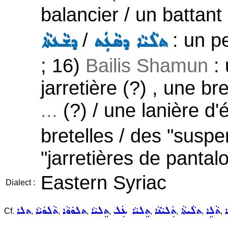
balancier / un battant
/
: un pe
ܬܠܵܝܵܐ ܕܣܵܥܲܬ
ܕܫܵܥܬܵܐ
; 16)
Bailis Shamun
: 
jarretière (?) , une br
...
(?) / une lanière d'
bretelles / des "suspe
"jarretières de pantalo
Eastern Syriac
Dialect :
ܬܵܠܹܐ
ܬܠܵܝܬܵܐ
ܬܲܠܝܵܢܵܐ
ܬܸܠܝܵܐ ܥܲܠ
ܬܸܠܝܵܐ
ܬܠܘܿܘܵܐ
ܬܵܠܘܿܝܵܐ
ܬܠܐ
Cf.
,
,
,
,
,
,
,
,