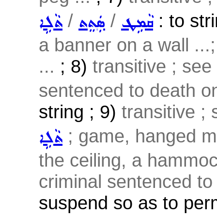
/
/
: to str
ܩܵܡܹܛ
ܣܲܬܸܬ
ܬܵܠܹܐ
a banner on a wall ...;
...
; 8)
transitive ; see
sentenced to death on
string ; 9)
transitive ;
; game, hanged ma
ܬܵܠܹܐ
the ceiling, a hammock
criminal sentenced to 
suspend so as to perm