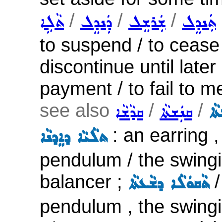
/
/
/
ܬܲܢܕܸܠ
ܫܲܪܫܸܠ
ܕܲܢܕܸܠ
ܬܵܠܹܐ
to suspend / to cease 
discontinue until later
payment / to fail to m
see also
/
/
ܬܵܐ
ܩܢܲܫܬܵܐ
ܩܕܵܫܵܐ
: an earring 
ܬܠܵܝܵܐ ܕܐܸܕܢܵܐ
pendulum / the swingi
balancer ;
ܬܵܩܘܿܠܵܐ ܕܫܵܥܬܵܐ
pendulum , the swingi