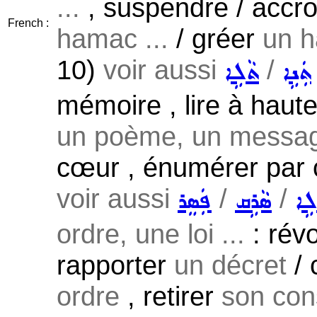
...
, suspendre / accr
French :
hamac ...
/ gréer
un h
10)
voir aussi
/
ܬܲܢܹܐ
ܬܵܠܹܐ
mémoire , lire à haut
un poème, un messag
cœur , énumérer par
voir aussi
/
/
ܠܹܐ
ܣܵܪܹܩ
ܦܲܣܸܪ
ordre, une loi ...
: révo
rapporter
un décret
/ 
ordre
, retirer
son co