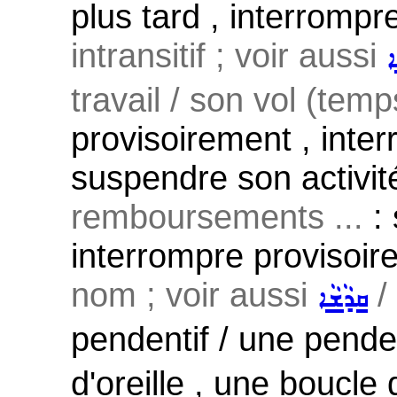
plus tard , interromp
intransitif ; voir aussi
ܐ
travail / son vol (temp
provisoirement , inte
suspendre son activit
remboursements ...
: 
interrompre provisoir
nom ; voir aussi
/
ܩܕܵܫܵܐ
pendentif / une pend
d'oreille , une boucle 