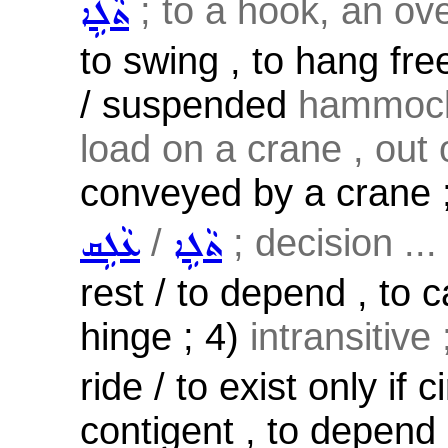
; to a hook, an ove
ܬܵܠܹܐ
to swing , to hang fre
/ suspended
hammock,
load on a crane , out o
conveyed by a crane 
/
; decision ...
ܬܵܠܹܐ
ܥܵܠܹܩ
rest / to depend , to c
hinge ; 4)
intransitive
ride / to exist only if
contigent , to depend