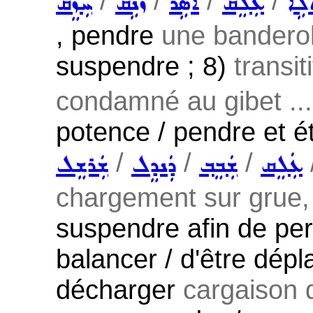
/
/
/
/
ܠܹܐ
ܥܲܠܸܩ
ܐܵܣܹܪ
ܙܵܢܹܩ
ܚܲܙܸܩ
, pendre
une banderol
suspendre ; 8)
transit
condamné au gibet ...
potence / pendre et ét
/
/
/
ܥܲܠܸܩ
ܫܲܒܸܒ݂
ܕܲܢܕܸܠ
ܫܲܪܫܸܠ
chargement sur grue,
suspendre afin de per
balancer / d'être dépl
décharger
cargaison d