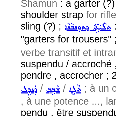
Shamun
: a garter (?)
shoulder strap
for rifl
sling (?) ;
:
ܬܠܵܝܵܬܹ̈ܐ ܕܬܘܼܢܒܵܢܵܐ
"garters for trousers" 
verbe transitif et intran
suspendu / accroché , 
pendre , accrocher ; 
/
/
; à un 
ܬܵܠܹܐ
ܫܵܒܹܒ݂
ܕܲܢܕܸܠ
, à une potence ..., l
pendu , être suspendu