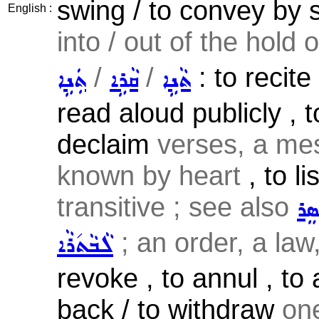
swing / to convey by
English :
into / out of the hold o
/
/
: to recit
ܬܵܢܹܐ
ܩܵܪܹܐ
ܬܲܢܹܐ
read aloud publicly , to
declaim
verses, a mes
known by heart
, to li
transitive ; see also
ܣܸܪ
; an order, a law,
ܠܵܒܵܬ݇ܪܵܐ
revoke , to annul , to 
back / to withdraw
one