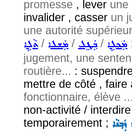
promesse
, lever
une 
invalider , casser
un j
une autorité supérieu
/
/
/
ܡܲܟܠܹܐ
ܒܲܛܸܠ
ܡܲܫܠܐ
ܬܵܠܹܐ
jugement, une sentence
routière...
: suspendre 
mettre de côté , faire 
fonctionnaire, élève ..
non-activité / interdir
temporairement ;
ܙܲܒ݂ܢܵܐ