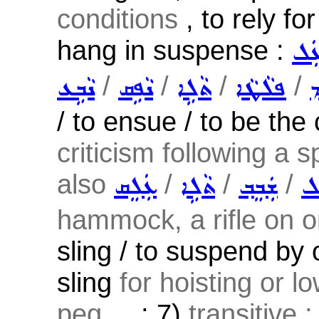
conditions
, to rely fo
hang in suspense :
ܥܲܠ
/
/
/
/
ܡ
ܦܠܵܛܵܐ
ܬܵܠܹܐ
ܢܵܦܹܩ
ܢܵܒܹܥ
/ to ensue / to be the
criticism following a s
also
/
/
/
ܠ
ܫܲܒܸܒ݂
ܬܵܠܹܐ
ܥܲܠܸܩ
hammock, a rifle on on
sling / to suspend by o
sling
for hoisting or l
peg ...
; 7)
transitive 