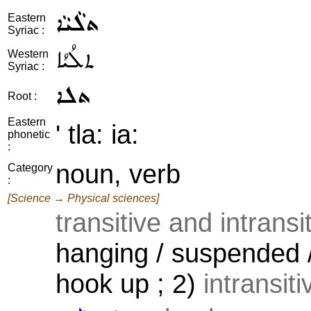
ܬܠܵܝܵܐ
Eastern
Syriac :
ܬܠܳܝܳܐ
Western
Syriac :
ܬܠܐ
Root :
Eastern
' tla: ia:
phonetic
:
noun, verb
Category
:
[Science → Physical sciences]
transitive and intransi
hanging / suspended /
hook up ; 2)
intransit