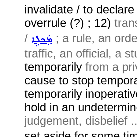
invalidate / to declare
overrule (?) ; 12)
tran
/
; a rule, an orde
ܡܲܟܠܹܐ
traffic, an official, a s
temporarily
from a priv
cause to stop temporar
temporarily inoperative
hold in an undetermin
judgement, disbelief ..
set aside for some ti