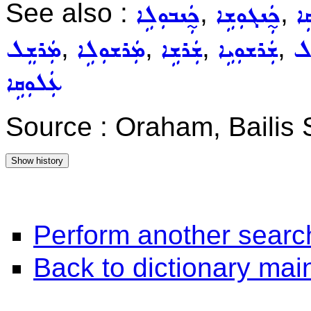
See also :
,
,
ܹܐ
ܟ̰ܲܢܓܘܼܫܹܐ
ܟ̰ܲܢܒܘܼܠܹܐ
,
,
,
,
ܸܠ
ܫܲܪܫܘܼܝܹܐ
ܫܲܪܫܹܐ
ܡܲܪܫܘܼܠܹܐ
ܡܲܪܫܸܠ
ܥܲܠܘܼܩܹܐ
Source : Oraham, Bailis
Perform another searc
Back to dictionary ma