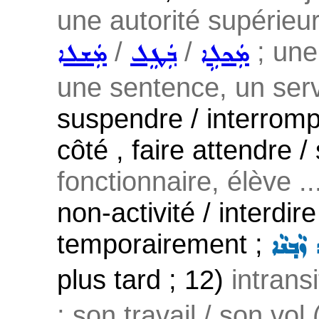
une autorité supérieu
/
/
; une
ܡܲܟܠܹܐ
ܒܲܛܸܠ
ܡܲܫܠܐ
une sentence, un servic
suspendre / interromp
côté , faire attendre /
fonctionnaire, élève ..
non-activité / interdir
temporairement ;
ܙܵܒ݂ܢܵܐ
plus tard ; 12)
intransi
; son travail / son vol