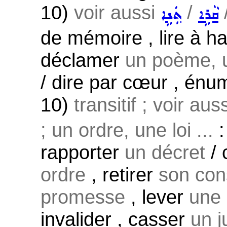
10)
voir aussi
/
ܩܵܪܹܐ
ܬܲܢܹܐ
de mémoire , lire à h
déclamer
un poème, 
/ dire par cœur , én
10)
transitif ; voir aus
; un ordre, une loi ...
:
rapporter
un décret
/ 
ordre
, retirer
son co
promesse
, lever
une 
invalider , casser
un j