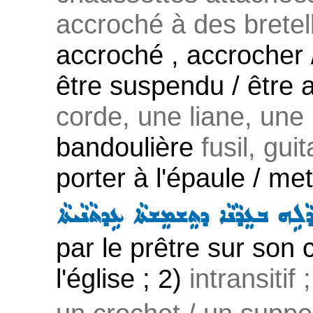
accroché à des bretell
accroché , accrocher /
être suspendu / être 
corde, une liane, une 
bandoulière
fusil, guit
porter à l'épaule / me
ܹܗ ܒܥܸܕܵܢܵܐ ܕܬܸܫܡܸܫܬܵܐ ܥܹܕܬܵܢܵܝܬܵܐ
par le prêtre sur son 
l'église ; 2)
intransitif