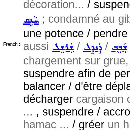
décoration...
/ suspen
; condamné au gibe
ܚܵܢܹܩ
une potence / pendre 
aussi
/
/
ܫܲܒܸܒ݂
ܕܲܢܕܸܠ
ܫܲܪܫܸܠ
French :
chargement sur grue,
suspendre afin de per
balancer / d'être dépl
décharger
cargaison d
...
, suspendre / accr
hamac ...
/ gréer
un h