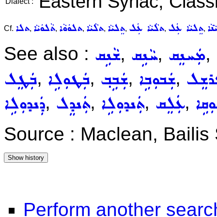
Eastern Syriac, Classi
Dialect :
ܢܵܐ
ܬܸܠܝܵܐ ܥܲܠ
ܬܠܵܝܵܐ ܥܲܠ
ܬܸܠܝܵܐ
ܬܠܵܝܵܐ
ܬܠܘܿܘܵܐ
ܬܵܠܘܿܝܵܐ
ܬܠܐ
Cf.
,
,
,
,
,
,
,
See also :
,
,
,
ܡܲܚܢܸܩ
ܚܵܢܹܩ
ܫܵܢܹܩ
,
,
,
,
ܪܫܸܠ
ܫܲܒܘܼܒܹܐ
ܫܲܒܹܒ݂
ܒܲܛܘܼܠܹܐ
ܒܲܛܸܠ
,
,
,
,
ܼܩܹܐ
ܥܲܠܸܩ
ܬܲܢܕܘܼܠܹܐ
ܬܲܢܕܸܠ
ܕܲܢܕܘܼܠܹܐ
Source : Maclean, Baili
Perform another searc