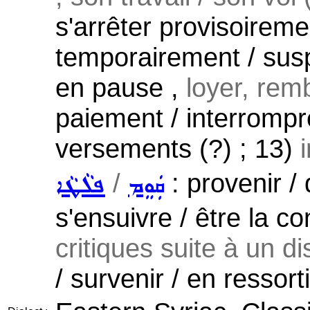
s'arrêter provisoireme
temporairement / susp
en pause ,
loyer, rem
paiement / interrompr
versements (?) ; 13)
/
: provenir /
ܩܲܘܸܡ
ܦܠܵܛܵܐ
s'ensuivre / être la 
critiques suite à un di
/ survenir / en ressorti