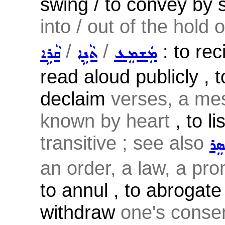
swing / to convey by
into / out of the hold o
/
/
: to rec
ܡܲܫܡܸܥ
ܬܵܢܹܐ
ܩܵܪܹܐ
read aloud publicly , to
declaim
verses, a mes
known by heart
, to li
transitive ; see also
ܣܸܪ
an order, a law, a pro
to annul , to abrogate 
withdraw
one's consen