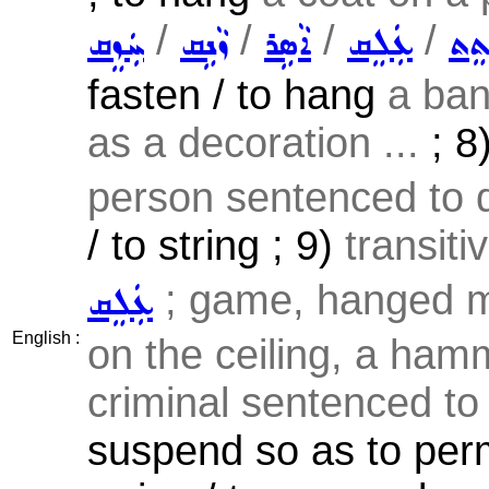
/
/
/
/
ܬܸܬ
ܥܲܠܸܩ
ܐܵܣܹܪ
ܙܵܢܹܩ
ܚܲܙܸܩ
fasten / to hang
a ban
as a decoration ...
; 8
person sentenced to d
/ to string ; 9)
transiti
; game, hanged m
ܥܲܠܸܩ
English :
on the ceiling, a ham
criminal sentenced to 
suspend so as to perm