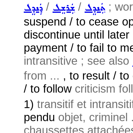
/
/
; wor
ܬܲܢܕܸܠ
ܫܲܪܫܸܠ
ܕܲܢܕܸܠ
suspend / to cease op
discontinue until later
payment / to fail to me
intransitive ; see also
from ...
, to result / 
/ to follow
criticism fo
1)
transitif et intransiti
pendu
objet, criminel .
chaussettes attachée