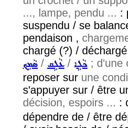
un crochet / un suppo
..., lampe, pendu ...
: 
suspendu / se balance
pendaison ,
chargemen
chargé (?) / déchargé 
/
/
; d'une 
ܟܵܠܹܐ
ܥܵܠܹܩ
ܣܵܡܹܟ݂
reposer sur
une condit
s'appuyer sur / être u
décision, espoirs ...
: 
dépendre de / être dé