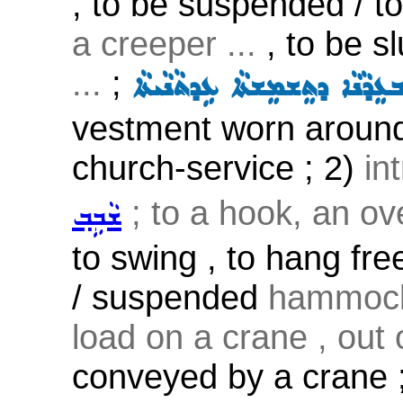
, to be suspended / t
a creeper ...
, to be s
...
;
ܕܵܢܵܐ ܕܬܸܫܡܸܫܬܵܐ ܥܹܕܬܵܢܵܝܬܵܐ
vestment worn around 
church-service ; 2)
in
; to a hook, an ov
ܫܵܒܹܒ݂
to swing , to hang fre
/ suspended
hammock,
load on a crane , out o
conveyed by a crane 