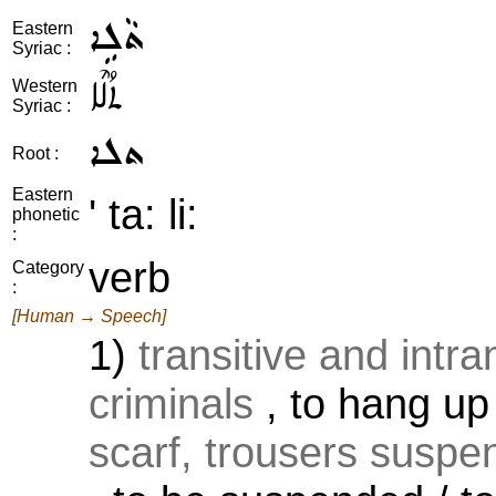
ܬܵܠܹܐ
Eastern
Syriac :
ܬܳܠܶܐ
Western
Syriac :
ܬܠܐ
Root :
Eastern
' ta: li:
phonetic
:
verb
Category
:
[Human → Speech]
1)
transitive and intra
criminals
, to hang up 
scarf, trousers suspe