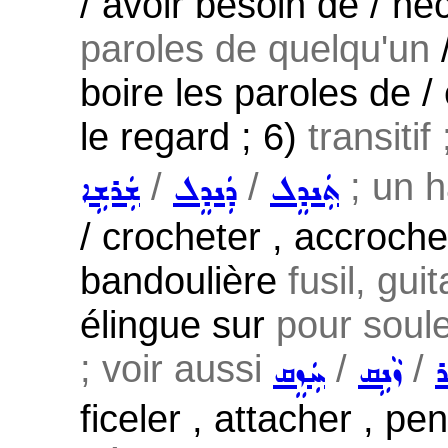
/ avoir besoin de / né
paroles de quelqu'un
/
boire les paroles de /
le regard ; 6)
transitif
/
/
; un h
ܬܲܢܕܸܠ
ܕܲܢܕܸܠ
ܫܲܪܫܹܐ
/ crocheter , accroche
bandoulière
fusil, guit
élingue sur
pour soul
; voir aussi
/
/
ܪ
ܙܵܢܹܩ
ܚܲܙܸܩ
ficeler , attacher , p