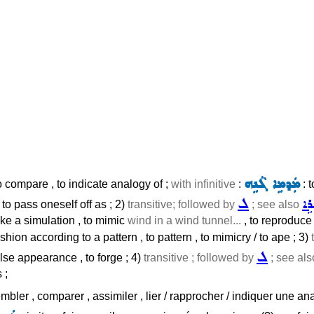
ܡܲܕܡܹܐ ܓܵܢܹܗ
 to compare , to indicate analogy of ;
with infinitive
:
: t
ܪܹܐ
ܠ
 to pass oneself off as ; 2)
transitive; followed by
; see also
ake a simulation , to mimic
wind in a wind tunnel...
, to reproduc
shion according to a pattern , to pattern , to mimicry / to ape ; 3)
ܠ
false appearance , to forge ; 4)
transitive ; followed by
; see al
 ;
mbler , comparer , assimiler , lier / rapprocher / indiquer une an