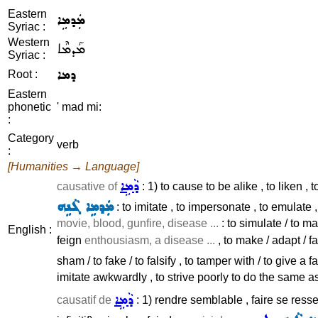
Eastern
ܡܲܕܡܹܐ
Syriac :
Western
ܡܰܕܡܶܐ
Syriac :
ܕܡܐ
Root :
Eastern
phonetic
' mad mi:
:
Category
verb
:
[Humanities → Language]
ܕܵܡܹܐ
causative of
: 1) to cause to be alike , to liken ,
ܡܲܕܡܹܐ ܓܵܢܹܗ
: to imitate , to impersonate , to emulate ,
movie, blood, gunfire, disease ...
: to simulate / to m
English :
feign
enthousiasm, a disease ...
, to make / adapt / fa
sham / to fake / to falsify , to tamper with / to give a 
imitate awkwardly , to strive poorly to do the same as
ܕܵܡܹܐ
causatif de
: 1) rendre semblable , faire se resse