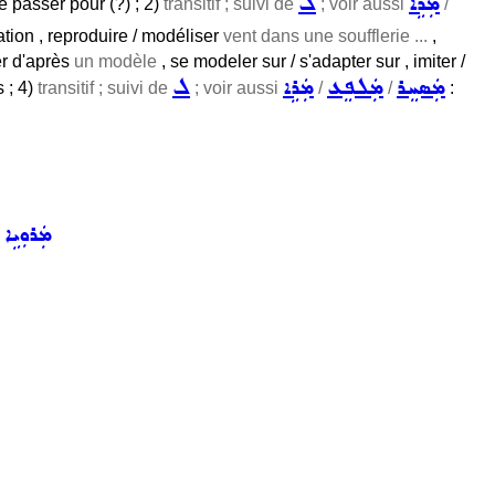
ܡܲܪܹܐ
ܠ
ire passer pour (?) ; 2)
transitif ; suivi de
; voir aussi
/
ation , reproduire / modéliser
vent dans une soufflerie ...
,
er d'après
un modèle
, se modeler sur / s'adapter sur , imiter /
ܡܲܣܚܸܪ
ܡܲܠܦܸܥ
ܡܲܪܹܐ
ܠ
s ; 4)
transitif ; suivi de
; voir aussi
/
/
:
ܡܲܪܘܼܝܹܐ
,