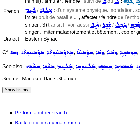
ܹܐ ܓܵܢܹܗ
ܠ
ܒ
infinitif) , simuler , feindre ;
suivi de
ou
:
ܡܲܠܦܹܐ
ܦܵܚܹܡ
/
; d'un système physique, inondation, scè
French :
imiter
bruit de bataille ...
, affecter / feindre
de l'entho
ܲܒܸܗ
ܚܲܒܸܠ
ܫܲܩܸܪ
ܙܲܝܸܦ
singer ; 3)
transitif ; voir aussi
/
/
/
singer , imiter maladroitement et bêtement , copier g
Dialect :
Eastern Syriac
ܡܲܕܡܘܼܝܹܐ
ܕܡܵܝܵܐ
ܕܡܵܐ
ܡܕܲܡܝܵܢܵܐ
ܡܸܬܕܲܡܝܵܢܘܼܬܵܐ
ܡܕܲܡܝܵܢܘܼܬܵܐ
ܕܡܐ
Cf.
,
,
,
,
,
,
,
ܐ
ܡܲܣܒܘܼܗܹܐ
ܡܲܣܒܸܗ
ܡܲܠܚܘܼܡܹܐ
ܡܲܠܚܸܡ
ܡܫܵܒܹܐ
ܡܣܵܒܹܗ
See also :
,
,
,
,
,
,
Source : Maclean, Bailis Shamun
Perform another search
Back to dictionary main menu