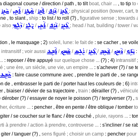
 a diagonal course / direction / path , to tilt
boat, chair ...
, to tip
to 
ܓܵܢܹܐ
ܢܵܐܹܦ
ܦܵܢܹܐ
ܣܵܛܹܐ
ܪܵܟܹܢ
ܚܵܢܹܐ
/
/
/
/
/
/
; physical position (tower, cart, t
ine , to slant ,
ship
: to list / to roll (?) ,
figurative sense ; towards a
ܓܵܢܹܐ
ܢܵܐܹܦ
ܪܵܟܹܢ
ܨܵܠܹܐ
ܙܵܠܹܡ
ee also
/
/
/
/
; head / hat, building / tower / wal
tion , le masquage ; 2)
soleil, lune: le fait de
: se cacher , se voil
ܝܵܪܹܟ݂
ܕܵܡܹܟ݂
ܫܵܟܹܒ݂
ܓܵܢܹܐ
ܐܲܓܸܣ
ܣܵܡܹܟ݂
ܪܵܒܹܥ
intransitif ; voir aussi
/
/
/
/
/
/
:
..
: reposer / être appuyé
sur quelque chose ...
(?) ; 4)
intransitif
é ; une ère, un siècle, une vie, un empire ...
: s'achever (?) / se t
ܬܵܒܹܥ
: faire cause commune avec , prendre le parti de , se ranger
on de , embrasser le parti de / porter haut les couleurs de ; 6)
int
r , biaiser / dévier de sa trajectoire ,
train
: dérailler (?) ,
véhicule
e dérober (?) / essayer de noyer le poisson (?) / tergiverser (?) ,
s
er, écriture ...
: pencher , être en pente / être oblique / tomber
to
 giter / se coucher sur le flanc / être couché ,
pluie, rayons ...
: to
ti à prendre / action à prendre, controverse ...
: s'incliner / se r
 giter / tanguer (?) ,
sens figuré ; choisir un camp
: pencher
pour .