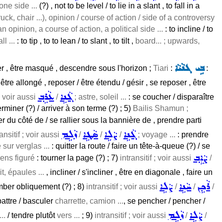
one side ...
(?) , not to be level / to lie in a slant , to fall in a
ruck, chair ...), opinion / course of action / side of a controversy
n opinion, a course of action, a political side ...
: to incline / to
l ...
: to tip , to to lean / to slant , to tilt ,
board... ; upwards,
ܒܹܝ ܓܢܵܝܵܐ
er , être masqué , descendre sous l'horizon ;
Tiari
:
:
 être allongé , reposer / être étendu / gésir , se reposer , être
ܓܵܢܹܐ
ܥܵܪܹܒ݂
 ; voir aussi
/
; astre, soleil ...
: se coucher / disparaître
erminer (?) / arriver à son terme (?) ; 5)
Bailis Shamun ;
 du côté de / se rallier sous la bannière de , prendre parti
ܓܵܢܹܐ
ܨܵܠܹܐ
ܣܵܛܹܐ
ܙܵܠܹܡ
ransitif ; voir aussi
/
/
/
; voyage ...
: prendre
 sur verglas ...
: quitter la route / faire un tête-à-queue (?) / se
ܨܵܐܹܒ݂
ens figuré
: tourner la page (?) ; 7)
intransitif ; voir aussi
/
it, épaules ...
, incliner / s'incliner , être en diagonale , faire un
ܪܵܟܹܢ
ܚܵܢܹܐ
ܨܵܠܹܐ
mber obliquement (?) ; 8)
intransitif ; voir aussi
/
/
/
abattre / basculer
charrette, camion ...
, se pencher / pencher /
ܨܵܠܹܐ
ܙܵܠܹܡ
..
/ tendre plutôt
vers ...
; 9)
intransitif ; voir aussi
/
/