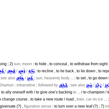
king ; 2)
sun, moon
: to hide , to conceal , to withdraw from sight
ܝܵܪܹܟ݂
ܕܵܡܹܟ݂
ܫܵܟܹܒ݂
ܓܵܢܹ
/
/
/
: to recline , to lie back , to lie down , to rep
ܓܵܢܹܐ
ܥܵܪܹܒ݂
; see also
/
; sun, heavenly body ...
: to set , to go down
ܢܹܐ
ܨܵܠܹܐ
ܚܵܢܹܐ
ܠܓܹܒ
 Shamun ; intransitive ; followed by
; see also
/
/
r , to ally oneself with / to give one's backing
to ...
/ to champion / t
 to change course , to take a new route / road ,
train, car on ice ...
:
rgiversate (?) ,
figurative sense
: to turn over a new leaf (?) ; 7)
in