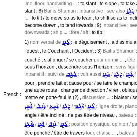
line, floor, handwriting ...
: to slant , to slope , to take
ܨܵܠܹܐ
slant ; 8)
Bailis Shamun ; intransitive ; see also
...
: to tilt / to move so as to lean , to shift so as to incl
become drawn , to tend towards ; 9)
intransitive ; s
downwards ; ship ... : fore / aft
: to tip ;
ܓܵܢܹܐ
1)
nom verbal de
: le déguisement , la dissimula
l'ouest , le Couchant , l'Occident ; 3)
Bailis Shamun ; 
couché , s'allonger / se coucher
pour dormir ...
,
tête .
sous l'horizon , descendre sous l'horizon ,
sens figur
ܓܵܢܹܐ
ܨܵܠܹܐ
ܚܵܢܹܐ
ܠܓܹܒ
intransitif ; suivi de
; voir aussi
/
/
/
pour , prendre fait et cause pour / se faire le champi
une autre route , changer de direction / virer , oblique
French :
mettre en porte-feuille (?) ,
discussion ...
: biaiser / s
ܓܵܢܹܐ
ܙܵܠܹܡ
ܨܵܠܹܐ
ܢܵܚܹܬ
ܕܵܐܹܠ
ܪܵܟܹܢ
/
/
/
/
/
; ligne droite, planch
angle / être incliné , ne pas être de niveau ,
bateau
:
ܓܵܢܹܐ
ܢܵܐܹܦ
ܦܵܢܹܐ
ܣܵܛܹܐ
/
/
/
; position physique, opinion / par
être penché / être de travers
tour, chaise ...
,
bateau
: