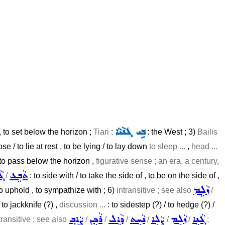
ܒܹܝ ܓܢܵܝܵܐ
 , to set below the horizon ;
Tiari
:
: the West ; 3)
Bailis
ose / to lie at rest , to be lying / to lay down
to sleep ...
,
head ...
 to pass below the horizon ,
figurative sense ; an era, a century,
ܬܵܒܹܥ
ܓܵ
/
: to side with / to take the side of , to be on the side of ,
ܙܵܠܹܡ
o uphold , to sympathize with ; 6)
intransitive ; see also
/
 to jackknife (?) ,
discussion ...
: to sidestep (?) / to hedge (?) /
ܓܵܢܹܐ
ܙܵܠܹܡ
ܨܵܠܹܐ
ܢܵܚܹܬ
ܕܵܐܹܠ
ܪܵܟܹܢ
ܨܵܐܹܒ݂
transitive ; see also
/
/
/
/
/
/
;