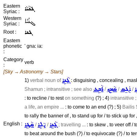
Eastern
ܓܢܵܝܵܐ
Syriac :
Western
ܓܢܳܝܳܐ
Syriac :
ܓܢܐ
Root :
Eastern
phonetic
' gna: ia:
:
Category
verb
:
[Sky → Astronomy → Stars]
ܓܵܢܹܐ
1)
verbal noun of
: disguising , concealing , mas
ܐ
ܐܲܓܸܣ
ܣܵܡܹܟ݂
ܪܵܒܹܥ
Shamun ; intransitive ; see also
/
/
/
: to recline / to rest
on something
(?) ; 4)
intransitive 
a life, an empire ...
: to come to an end (?) ; 5)
Bailis
to rally the banner of , to stand up for / to stick up fo
ܓܵܢܹܐ
ܨܵܠܹܐ
ܣܵܛܹܐ
English :
/
/
; travelling ...
: to skew , to veer off /
to beat around the bush (?) / to equivocate (?) / to te