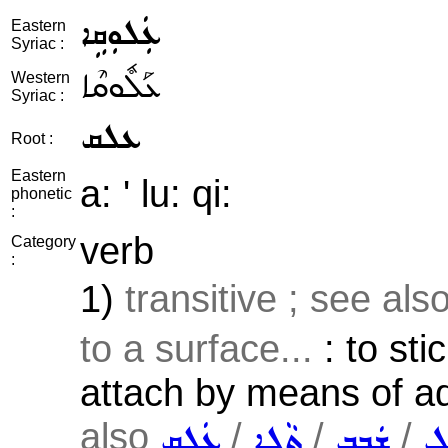
ܥܲܠܘܼܩܹܐ
Eastern
Syriac :
ܥܰܠܽܘܩܶܐ
Western
Syriac :
ܥܠܩ
Root :
Eastern
a: ' lu: qi:
phonetic
:
verb
Category
:
1)
transitive ; see als
to a surface...
: to sti
attach by means of a
also
/
/
/
ܠ
ܫܲܒܸܒ݂
ܬܵܠܹܐ
ܥܲܠܸܩ