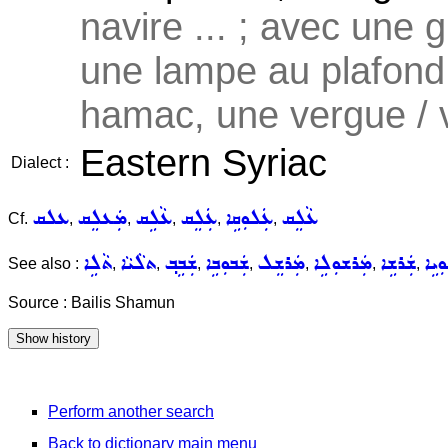
navire ... ; avec une g
une lampe au plafond
hamac, une vergue / vo
Eastern Syriac
Dialect :
ܥܵܠܸܩ
ܥܲܠܘܼܩܹܐ
ܥܲܠܸܩ
ܥܵܠܹܩ
ܡܲܥܠܸܩ
ܥܠܩ
Cf.
,
,
,
,
,
ܼܝܹܐ
ܫܲܪܫܹܐ
ܡܲܪܫܘܼܠܹܐ
ܡܲܪܫܸܠ
ܫܲܒܘܼܒܹܐ
ܫܲܒܹܒ݂
ܬܠܵܝܵܐ
ܬܵܠܹܐ
See also :
,
,
,
,
,
,
,
Source : Bailis Shamun
Perform another search
Back to dictionary main menu