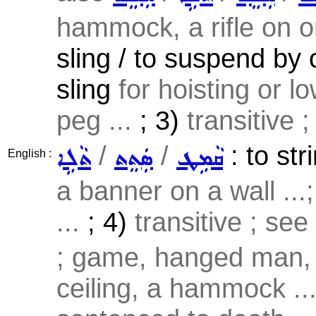
hammock, a rifle on on
sling / to suspend by o
sling
for hoisting or l
peg ...
; 3)
transitive 
/
/
: to str
ܩܵܡܹܛ
ܣܲܬܸܬ
ܬܵܠܹܐ
English :
a banner on a wall ...;
...
; 4)
transitive ; see
; game, hanged man, 
ceiling, a hammock ..