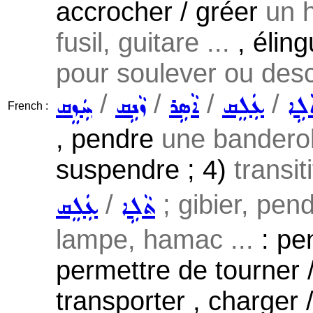
accrocher / gréer
un 
fusil, guitare ...
, éling
pour soulever ou des
/
/
/
/
ܠܹܐ
ܥܲܠܸܩ
ܐܵܣܹܪ
ܙܵܢܹܩ
ܚܲܙܸܩ
French :
, pendre
une banderol
suspendre ; 4)
transit
/
; gibier, pen
ܬܵܠܹܐ
ܥܲܠܸܩ
lampe, hamac ...
: pe
permettre de tourner /
transporter , charger