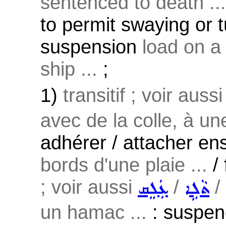
sentenced to death ...
to permit swaying or t
suspension
load on a 
ship ...
;
1)
transitif ; voir auss
avec de la colle, à une
adhérer / attacher ens
bords d'une plaie ...
/ 
; voir aussi
/
/
ܬܵܠܹܐ
ܥܲܠܸܩ
un hamac ...
: suspend