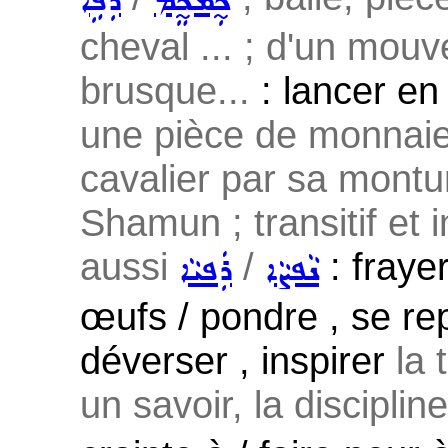
ܟ̰ܲܡܟ̰ܸܡ
ܪܲܦܹܐ
cheval ... ; d'un mouv
brusque...
: lancer en l
une pièce de monnai
cavalier par sa montur
Shamun ; transitif et in
aussi
/
: fraye
ܢܵܦܨܵܐ
ܪܲܦܝܵܐ
œufs / pondre , se re
déverser , inspirer
la 
un savoir, la discipline 