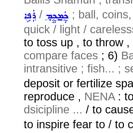
/
; ball, coins,
ܟ̰ܲܡܟ̰ܸܡ
ܪܲܦܹܐ
quick / light / careless
to toss up , to throw ,
compare faces
; 6)
Ba
intransitive ; fish... ;
deposit or fertilize sp
reproduce ,
NENA
: to
dsicipline ...
/ to caus
to inspire fear to / to