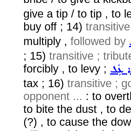
give a tip / to tip , to
buy off ; 14)
transitiv
multiply ,
followed by
; 15)
transitive ; tribute
forcibly , to levy ;
ܵܐ ܥܲܠ
tax ; 16)
transitive ; 
opponent ...
: to overt
to bite the dust , to 
(?) , to cause the dow