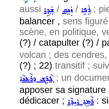
aussi
/
/
; pie
ܪܲܦܹܐ
ܙܲܢܸܩ
ܫܲܕܹܐ
balancer ,
sens figuré
scène, en politique, ve
(?) / catapulter (?) / 
volcan ; des cendres, 
(?) ; 22)
transitif ; sui
; un document
ܓܵܪܹܫ ܕܪܵܥܢܵܐ
apposer sa signature à
dédicacer ;
: s
ܪܵܡܹܐ ܐܝܼܕܵܐ