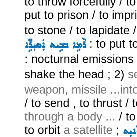
to throw forcefully / to 
put to prison / to impr
to stone / to lapidate
: to put to
ܪܵܡܹܐ ܒܒܹܝܬ ܐܲܣܝܼܪܹ̈ܐ
: nocturnal emissions
shake the head ; 2)
s
weapon, missile ...in
/ to send , to thrust /
through a body ...
/ to
to orbit
a satellite
;
ܵܐܝܼܬ