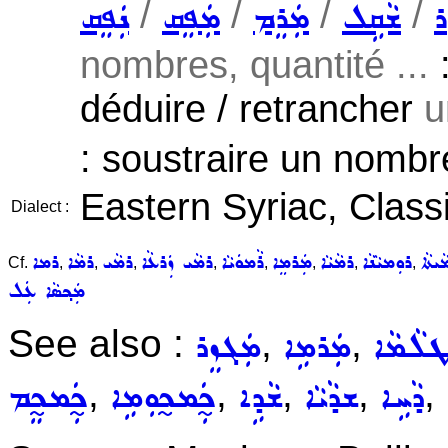
/
/
/
/
ܪ
ܫܵܩܹܠ
ܡܲܪܸܡ
ܡܲܦܸܩ
ܢܲܦܸܩ
nombres, quantité ...
:
déduire / retrancher
u
: soustraire un nombr
Eastern Syriac, Class
Dialect :
ܝܬܵܐ
ܪܘܼܡܝܵܢܵܐ
ܪܡܵܝܵܐ
ܡܲܪܡܸܐ
ܪܵܡܘܿܝܵܐ
ܪܡܵܝ ܙܲܪܥܵܐ
ܪܡܵܝ
ܪܡܵܐ
ܪܡܐ
Cf.
,
,
,
,
,
,
,
,
ܡܲܟ݂ܣܵܐ ܥܲܠ
See also :
,
,
ܠܵܡܵܐ
ܡܲܪܡܹܐ
ܡܲܓܙܸܪ
,
,
,
,
,
ܕܵܚܹܐ
ܫܕܵܝܵܐ
ܫܵܕܹܐ
ܟ̰ܲܡܟ̰ܘܼܡܹܐ
ܟ̰ܲܡܟ̰ܸܡ