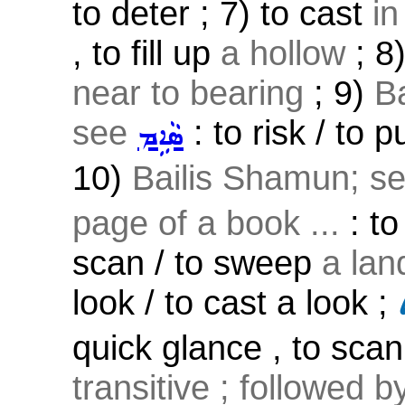
to deter ; 7) to cast
in
, to fill up
a hollow
; 8
near to bearing
; 9)
Ba
see
: to risk / to p
ܣܵܐܹܡ
10)
Bailis Shamun; s
page of a book ...
: to
scan / to sweep
a lan
look / to cast a look ;
quick glance , to scan 
transitive ; followed 