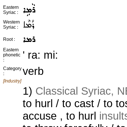
ܪܵܡܹܐ
Eastern
Syriac :
ܪܳܡܶܐ
Western
Syriac :
ܪܡܐ
Root :
Eastern
' ra: mi:
phonetic
:
verb
Category
:
[Industry]
1)
Classical Syriac, 
to hurl / to cast / to t
accuse , to hurl
insults