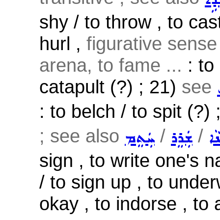
shy / to throw , to cast 
hurl ,
figurative sense
arena, to fame ...
: to 
catapult (?) ; 21)
see
: to belch / to spit (?)
; see also
/
/
ܵܐ
ܫܲܪܸܪ
ܚܲܬܸܡ
sign , to write one's
/ to sign up , to underw
okay , to indorse , to