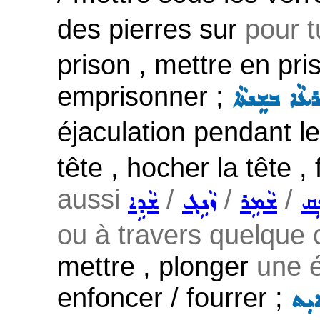
des pierres sur
pour t
prison , mettre en pri
emprisonner ;
ܥܵܐ ܒܫܸܢܬܵܐ
éjaculation pendant l
tête , hocher la tête ,
aussi
/
/
/
ܢܹܩ
ܫܵܡܹܪ
ܙܵܢܹܓ݂
ܫܵܕܹܐ
ou à travers quelque
mettre , plonger
une é
enfoncer / fourrer ;
ܐܝܼܬ