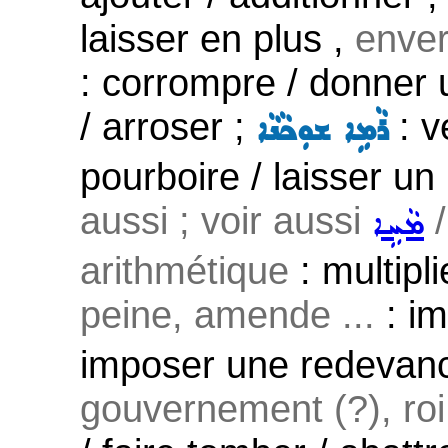
laisser en plus ,
enver
: corrompre / donner u
/ arroser ;
: v
ܪܵܡܹܐ ܫܘܼܟܵܢܵܐ
pourboire / laisser un
aussi ; voir aussi
ܡܵܚܹܐ
arithmétique
: multipli
peine, amende ...
: im
imposer une redevance
gouvernement (?), roi 