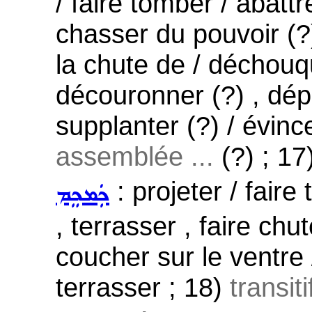
/ faire tomber / abattr
chasser du pouvoir (?)
la chute de / déchouqu
découronner (?) , dépo
supplanter (?) / évince
assemblée ...
(?) ; 17
: projeter / faire
ܟܲܡܟܸܡ
, terrasser , faire chut
coucher sur le ventre 
terrasser ; 18)
transit