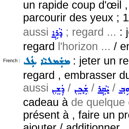
un rapide coup d'œil , 
parcourir des yeux ; 
aussi
; regard ...
: 
ܕܵܪܹܐ
regard
l'horizon ...
/ e
: jeter un r
ܡܫܲܡܠܝܵܐ ܥܲܠ
French :
regard , embrasser d
aussi
/
/
/
ܗܹܒ݂
ܝܵܩܹܪ
ܫܲܟܸܢ
ܕܲܫܸܢ
cadeau à
de quelque
présent à , faire un p
ajouter / additionner 