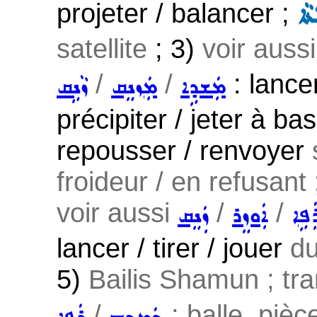
projeter / balancer ;
ܵܐ
satellite
; 3)
voir auss
/
/
: lance
ܡܲܫܕܹܐ
ܡܲܙܢܸܩ
ܙܵܢܹܩ
précipiter / jeter à bas
repousser / renvoyer
froideur / en refusant
voir aussi
/
/
ܲܦܹܐ
ܐܲܘܙܸܪ
ܙܲܢܸܩ
lancer / tirer / jouer
du
5)
Bailis Shamun ; tran
/
; balle, piè