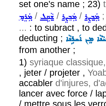
set one's name ; 23)
/
/
/
;
ܡܲܒܨܸܪ
ܡܲܒ݂ܨܸܪ
ܫܵܩܹܠ
ܡܲܪܸܡ
...
: to subract , to de
deducting ;
ܵܢܵܐ ܡܸܢ ܐ݇ܚܪܹܢܵܐ
from another ;
1)
syriaque classique
, jeter / projeter ,
Yoab
accabler
d'injures, d'
lancer avec force / la
/ mettre sous les ver