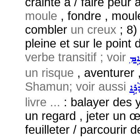
crainte à / faire peur 
moule
, fondre , mou
combler
un creux
; 8
pleine et sur le point 
verbe transitif ; voir
ܐܹܡ
un risque
, aventurer 
Shamun; voir aussi
ܵܪܹܐ
livre ...
: balayer des y
un regard , jeter un œ
feuilleter / parcourir 