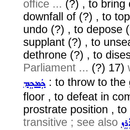
office ...
(?) , to bring
downfall of (?) , to top
undo (?) , to depose (?
supplant (?) , to unsea
dethrone (?) , to dises
Parliament ...
(?) 17)
: to throw to the
ܟܲܡܟܸܡ
floor , to defeat in co
prostrate position , to
transitive ; see also
ܲܪܸܙ