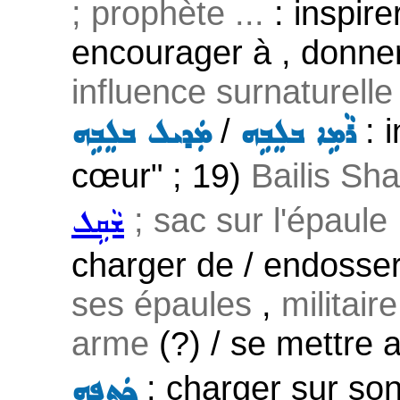
; prophète ...
: inspire
encourager à , donner
influence surnaturelle
/
: i
ܪܵܡܹܐ ܒܠܸܒܹܗ
ܡܲܕܝܠ ܒܠܸܒܹܗ
cœur" ; 19)
Bailis Sha
; sac sur l'épaule .
ܫܵܩܹܠ
charger de / endosse
ses épaules
,
militaire
arme
(?) / se mettre 
: charger sur so
ܟܲܬܦܹܗ