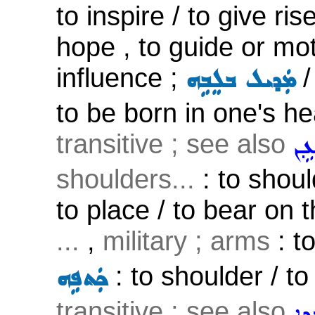
to inspire / to give ri
hope , to guide or mo
influence ;
ܡܲܕܝܠ ܒܠܸܒܹܗ
to be born in one's he
transitive ; see also
ܹܢ
shoulders...
: to should
to place / to bear on 
...
,
military ; arms
: t
: to shoulder / to
ܟܲܬܦܹܗ
transitive ; see also
ܕܹܐ