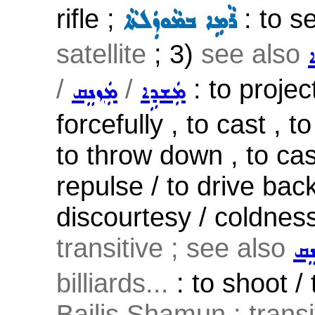
rifle ;
: to se
ܪܵܡܹܐ ܒܡܵܘܙܲܠܬܵܐ
satellite
; 3)
see also
ܐ
/
/
: to project
ܡܲܫܕܹܐ
ܡܲܙܢܸܩ
forcefully , to cast , to
to throw down , to cast
repulse / to drive back
discourtesy / coldness
transitive ; see also
ܢܸܩ
billiards...
: to shoot / 
Bailis Shamun ; transi